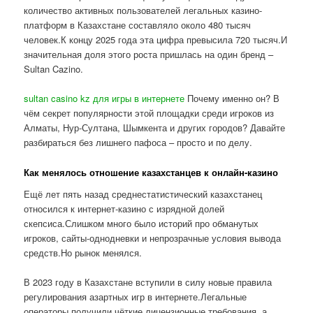
количество активных пользователей легальных казино-
платформ в Казахстане составляло около 480 тысяч
человек.К концу 2025 года эта цифра превысила 720 тысяч.И
значительная доля этого роста пришлась на один бренд –
Sultan Cazino.
sultan casino kz для игры в интернете
Почему именно он? В
чём секрет популярности этой площадки среди игроков из
Алматы, Нур-Султана, Шымкента и других городов? Давайте
разбираться без лишнего пафоса – просто и по делу.
Как менялось отношение казахстанцев к онлайн-казино
Ещё лет пять назад среднестатистический казахстанец
относился к интернет-казино с изрядной долей
скепсиса.Слишком много было историй про обманутых
игроков, сайты-однодневки и непрозрачные условия вывода
средств.Но рынок менялся.
В 2023 году в Казахстане вступили в силу новые правила
регулирования азартных игр в интернете.Легальные
операторы получили чёткие лицензионные требования, а