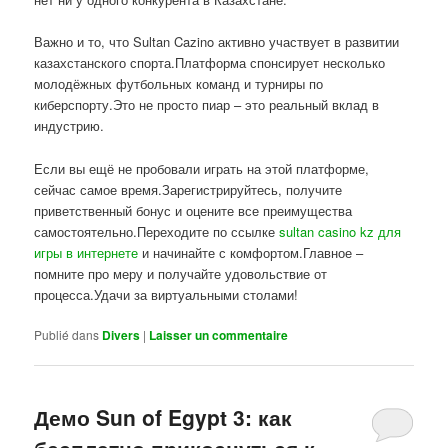
Важно и то, что Sultan Cazino активно участвует в развитии
казахстанского спорта.Платформа спонсирует несколько
молодёжных футбольных команд и турниры по
киберспорту.Это не просто пиар – это реальный вклад в
индустрию.
Если вы ещё не пробовали играть на этой платформе,
сейчас самое время.Зарегистрируйтесь, получите
приветственный бонус и оцените все преимущества
самостоятельно.Переходите по ссылке
sultan casino kz для
игры в интернете
и начинайте с комфортом.Главное –
помните про меру и получайте удовольствие от
процесса.Удачи за виртуальными столами!
Publié dans
Divers
|
Laisser un commentaire
Демо Sun of Egypt 3: как
бесплатно прикоснуться к