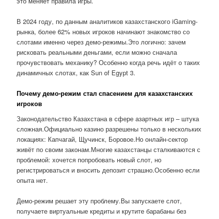
это меняет правила игры.
В 2024 году, по данным аналитиков казахстанского iGaming-
рынка, более 62% новых игроков начинают знакомство со
слотами именно через демо-режимы.Это логично: зачем
рисковать реальными деньгами, если можно сначала
прочувствовать механику? Особенно когда речь идёт о таких
динамичных слотах, как Sun of Egypt 3.
Почему демо-режим стал спасением для казахстанских
игроков
Законодательство Казахстана в сфере азартных игр – штука
сложная.Официально казино разрешены только в нескольких
локациях: Капчагай, Щучинск, Боровое.Но онлайн-сектор
живёт по своим законам.Многие казахстанцы сталкиваются с
проблемой: хочется попробовать новый слот, но
регистрироваться и вносить депозит страшно.Особенно если
опыта нет.
Демо-режим решает эту проблему.Вы запускаете слот,
получаете виртуальные кредиты и крутите барабаны без