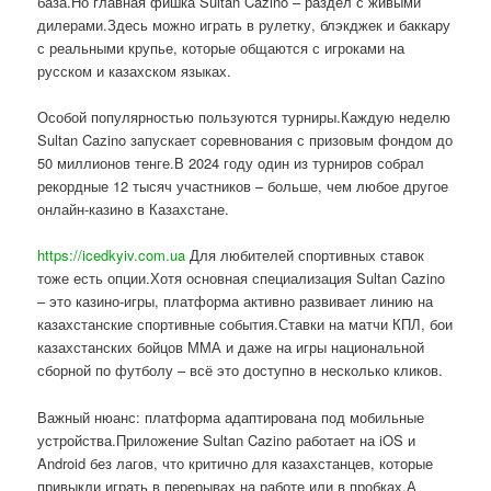
база.Но главная фишка Sultan Cazino – раздел с живыми
дилерами.Здесь можно играть в рулетку, блэкджек и баккару
с реальными крупье, которые общаются с игроками на
русском и казахском языках.
Особой популярностью пользуются турниры.Каждую неделю
Sultan Cazino запускает соревнования с призовым фондом до
50 миллионов тенге.В 2024 году один из турниров собрал
рекордные 12 тысяч участников – больше, чем любое другое
онлайн-казино в Казахстане.
https://icedkyiv.com.ua
Для любителей спортивных ставок
тоже есть опции.Хотя основная специализация Sultan Cazino
– это казино-игры, платформа активно развивает линию на
казахстанские спортивные события.Ставки на матчи КПЛ, бои
казахстанских бойцов ММА и даже на игры национальной
сборной по футболу – всё это доступно в несколько кликов.
Важный нюанс: платформа адаптирована под мобильные
устройства.Приложение Sultan Cazino работает на iOS и
Android без лагов, что критично для казахстанцев, которые
привыкли играть в перерывах на работе или в пробках.А