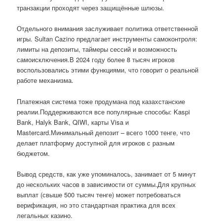
транзакции проходят через защищённые шлюзы.
Отдельного внимания заслуживает политика ответственной
игры. Sultan Cazino предлагает инструменты самоконтроля:
лимиты на депозиты, таймеры сессий и возможность
самоисключения.В 2024 году более 8 тысяч игроков
воспользовались этими функциями, что говорит о реальной
работе механизма.
Платежная система тоже продумана под казахстанские
реалии.Поддерживаются все популярные способы: Kaspi
Bank, Halyk Bank, QIWI, карты Visa и
Mastercard.Минимальный депозит – всего 1000 тенге, что
делает платформу доступной для игроков с разным
бюджетом.
Вывод средств, как уже упоминалось, занимает от 5 минут
до нескольких часов в зависимости от суммы.Для крупных
выплат (свыше 500 тысяч тенге) может потребоваться
верификация, но это стандартная практика для всех
легальных казино.