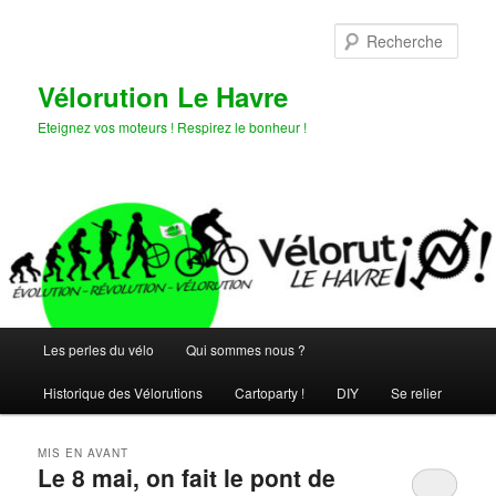
Aller
Aller
au
au
Rech
contenu
contenu
principal
secondaire
Vélorution Le Havre
Eteignez vos moteurs ! Respirez le bonheur !
Menu
Les perles du vélo
Qui sommes nous ?
principal
Historique des Vélorutions
Cartoparty !
DIY
Se relier
MIS EN AVANT
Le 8 mai, on fait le pont de