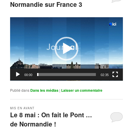
Normandie sur France 3
Publié le
mai 11, 2026
par
Steph
Lecteur
vidéo
00:00
02:35
Publié dans
Dans les médias
|
Laisser un commentaire
MIS EN AVANT
Le 8 mai : On fait le Pont …
de Normandie !