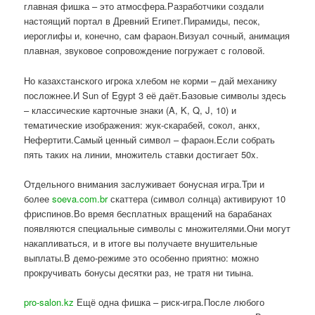
главная фишка – это атмосфера.Разработчики создали
настоящий портал в Древний Египет.Пирамиды, песок,
иероглифы и, конечно, сам фараон.Визуал сочный, анимация
плавная, звуковое сопровождение погружает с головой.
Но казахстанского игрока хлебом не корми – дай механику
посложнее.И Sun of Egypt 3 её даёт.Базовые символы здесь
– классические карточные знаки (A, K, Q, J, 10) и
тематические изображения: жук-скарабей, сокол, анкх,
Нефертити.Самый ценный символ – фараон.Если собрать
пять таких на линии, множитель ставки достигает 50x.
Отдельного внимания заслуживает бонусная игра.Три и
более
soeva.com.br
скаттера (символ солнца) активируют 10
фриспинов.Во время бесплатных вращений на барабанах
появляются специальные символы с множителями.Они могут
накапливаться, и в итоге вы получаете внушительные
выплаты.В демо-режиме это особенно приятно: можно
прокручивать бонусы десятки раз, не тратя ни тиына.
pro-salon.kz
Ещё одна фишка – риск-игра.После любого