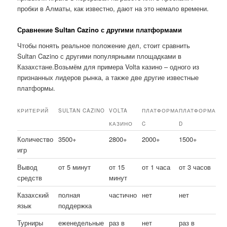
пробки в Алматы, как известно, дают на это немало времени.
Сравнение Sultan Cazino с другими платформами
Чтобы понять реальное положение дел, стоит сравнить
Sultan Cazino с другими популярными площадками в
Казахстане.Возьмём для примера Volta казино – одного из
признанных лидеров рынка, а также две другие известные
платформы.
КРИТЕРИЙ
SULTAN CAZINO
VOLTA
ПЛАТФОРМА
ПЛАТФОРМА
КАЗИНО
C
D
Количество
3500+
2800+
2000+
1500+
игр
Вывод
от 5 минут
от 15
от 1 часа
от 3 часов
средств
минут
Казахский
полная
частично
нет
нет
язык
поддержка
Турниры
еженедельные
раз в
нет
раз в