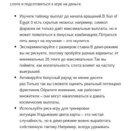
слоте и подготовиться к игре на деньги.
Изучите таблицу выплат до начала вращений.В Sun of
Egypt 3 есть скрытые нюансы: например, символ
фараона не только даёт максимальные выплаты, но и
может появляться в бонусных комбинациях.Потратьте
пять минут на изучение – это окупится.
Экспериментируйте с размером ставки.В демо-режиме
вы не рискуете, поэтому пробуйте разные варианты: от
минимальных 25 тенге до максимальных.Так вы
поймёте, как волатильность слота влияет на частоту
выигрышей.
Активируйте бонусный раунд не менее десяти
раз.Только так вы сможете оценить реальный потенциал
фриспинов.Обратите внимание, как работают
множители – они могут накапливаться и давать
космические выплаты.
Используйте риск-игру для тренировки
интуиции.Угадывание цвета карты – это чистая
случайность, но в демо-режиме можно выработать
собственную тактику.Например, всегда удваивать