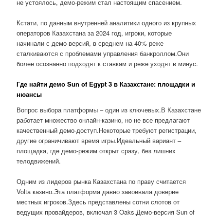
не устоялось, демо-режим стал настоящим спасением.
Кстати, по данным внутренней аналитики одного из крупных
операторов Казахстана за 2024 год, игроки, которые
начинали с демо-версий, в среднем на 40% реже
сталкиваются с проблемами управления банкроллом.Они
более осознанно подходят к ставкам и реже уходят в минус.
Где найти демо Sun of Egypt 3 в Казахстане: площадки и
нюансы
Вопрос выбора платформы – один из ключевых.В Казахстане
работает множество онлайн-казино, но не все предлагают
качественный демо-доступ.Некоторые требуют регистрации,
другие ограничивают время игры.Идеальный вариант –
площадка, где демо-режим открыт сразу, без лишних
телодвижений.
Одним из лидеров рынка Казахстана по праву считается
Volta казино.Эта платформа давно завоевала доверие
местных игроков.Здесь представлены сотни слотов от
ведущих провайдеров, включая 3 Oaks.Демо-версия Sun of