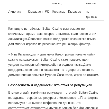
месяц
квартал
Лицензия
Кюрасао + РК
Кюрасао
Кюрасао
нет
данных
Как видно из таблицы, Sultan Cazino выигрывает по
ключевым параметрам: скорость выплат, количество игр и
локализация.Особенно важна поддержка казахского языка –
для многих игроков из регионов это решающий фактор.
« Я из Кызылорды, и для меня было принципиально найти
казино на казахском. Sultan Cazino стал первым, где я
увидел полноценный интерфейс на родном языке.Даже
поддержка отвечает на казахском – это дорогого стоит », –
делится впечатлениями Нурлан Сагинтаев, игрок со стажем.
Безопасность и надёжность: что стоит за репутацией
В мире онлайн-гемблинга репутация – это всё. Sultan Cazino
вкладывает серьёзные ресурсы в безопасность.Платформа
использует 128-битное шифрование данных, что
соответствует стандартам крупных банков.Все финансовые