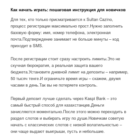
Как начать играть: пошаговая инструкция для новичков
Для тех, кто только присматривается к Sultan Cazino,
процесс регистрации максимально прост.Нужно заполнить
базовую форму: имя, номер телефона, электронная
почта.Подтверждение занимает не больше минуты – код
приходит в SMS.
После регистрации стоит сразу настроить лимиты.Это не
скучная бюрократия, а реальная защита вашего
бюджета.Установите дневной лимит на депозиты – например,
50 тысяч тенге.И ограничьте время игры – скажем, двумя
часами в день.Так вы не потеряете контроль.
Первый депозит лучше сделать через Kaspi Bank – это
самый быстрый способ для казахстанцев.Деньги
зачисляются моментально.После этого можно переходить в
раздел слотов и выбирать игру по душе.Новичкам советую
начать с классических слотов с низкой волатильностью –
они чаще выдают выигрыши, пусть и небольшие.