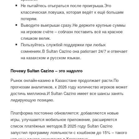
Не пытайтесь отыграться после проигрыша.Это
классическая ловушка, которая ведёт к ещё большим
потерям.
Выводите выигрыши сразу.Не держите крупные суммы
на игровом счёте – соблазн поставить всё на красное
слишком велик.
Пользуйтесь службой поддержки при любых
сомнениях.В Sultan Cazino она работает 24/7 и отвечает
на казахском и русском языках.
Почему Sultan Cazino – это надолго
Рынок онлайн-казино в Казахстане продолжает расти.По
прогнозам аналитиков, к 2026 году количество игроков может
достичь миллиона.И Sultan Cazino имеет все шансы занять
лидирующую позицию.
Платформа постоянно обновляется: добавляются новые
игры, улучшается мобильное приложение, расширяется
список платёжных методов.В 2025 году Sultan Cazino
запустил программу лояльности с кэшбэком до 15% – такого
нет ни у одного конкурента в Казахстане.