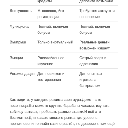
кредиты
депозита возможна
Доступность
Мгновенно, без
Требуется аккаунт и
регистрации
пополнение
Функционал
Полный, включая
Полный, включая
бонусы
бонусы
Выигрыш
Только виртуальный
Реальные деньги,
возможен кэшаут
Эмоции
Расслабленное
Острый азарт и
изучение
адреналин
Рекомендация
Для новичков и
Для опытных
тестирования
игроков с
банкроллом
Как видите, у каждого режима своя аура.Демо – это
песочница.Вы можете крутить барабаны часами, изучать
таблицу выплат, пробовать разные ставки.И всё это
бесплатно.Для казахстанского рынка, где уровень
проникновения онлайн-казино растёт, но доверие к ним ещё