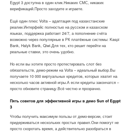
Egypt 3 доступна в один клик.Никаких СМС, никаких
верификаций.Просто заходите и играете.
Ещё один плюс Volta – адаптация под казахстанские
реалии.Интерфейс полностью на русском и казахском
языках, поддержка работает 24/7, а пополнение счёта
возможно через популярные в РК платёжные системы: Kaspi
Bank, Halyk Bank, Qiwi.Для тех, кто решит перейти на
реальные ставки, это очень удобно.
Но если вы хотите просто протестировать слот без
обязательств, демо-режим на Volta – идеальный выбор.Вы
получаете 10 000 виртуальных кредитов, которых хватит на
несколько часов активной игры.А если кредиты закончатся –
просто обновите страницу.Всё честно и прозрачно.
Пять советов для эффективной игры в демо Sun of Egypt
3
Чтобы получить максимум пользы от демо-версии, стоит
придерживаться нескольких простых правил.Они помогут не
просто скоротать время, а действительно разобраться в