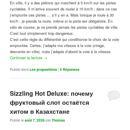
En ville, il y a des piétons qui marchent à 5 km/h sur les pistes
cyclables. Il m’arrive souvent de rouler à 10 km/h ; dans ce cas
j’emprunte ces pistes … s’il y en a. Mais lorsque je roule à 30
km/h ; je prends la route, même si la piste est obligatoire. En
vélo de course, je ne prends jamais les pistes cyclables de ville.
C’est tout simplement trop dangereux.
C’est cette règle du différentiel qui conditionne le choix de la voie
empruntée. Certes, j’adapte ma vitesse à la voie (virage,
descente en ville), mais j’adapte d’abord la voie à la vitesse.
Continuer la lecture
→
Publié dans
Les propositions
|
4
Réponses
Sizzling Hot Deluxe: почему
фруктовый слот остаётся
хитом в Казахстане
Publié le
août 7, 2026
par
Thomas