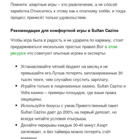
Помните: азартные игры – это развлечение, а не способ
заработка.Относитесь к этому как к платному хобби, и тогда
процесс принесёт только удовольствие.
Рекомендации для комфортной игры в Sultan Cazino
Чтобы игра была в радость и не ударила по карману, стоит
придерживаться нескольких простых правил.Вот
в этом
ресурсе
что советуют опытные игроки и эксперты:
Устанавливайте чёткий бюджет на месяц и не
превышайте его.Лучше потерять запланированные 30
тысяч тенге, чем случайно спустить зарплату.
Играйте только в лицензионных казино. Sultan Cazino и
Volta казино – примеры площадок, где ваши права
защищены.
Используйте бонусы с умом.Приветственный пакет
Sultan Cazino даёт до 200% на первый депозит, но
всегда читайте условия отыгрыша.
Делайте перерывы каждые 30-40 минут.Азарт
затягивает, и без таймера можно потерять счёт
времени.