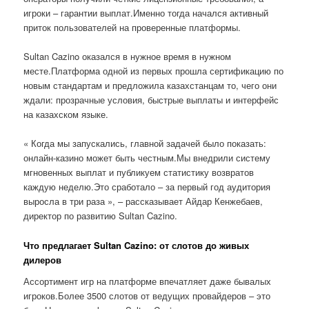
игроки – гарантии выплат.Именно тогда начался активный
приток пользователей на проверенные платформы.
Sultan Cazino оказался в нужное время в нужном
месте.Платформа одной из первых прошла сертификацию по
новым стандартам и предложила казахстанцам то, чего они
ждали: прозрачные условия, быстрые выплаты и интерфейс
на казахском языке.
« Когда мы запускались, главной задачей было показать:
онлайн-казино может быть честным.Мы внедрили систему
мгновенных выплат и публикуем статистику возвратов
каждую неделю.Это сработало – за первый год аудитория
выросла в три раза », – рассказывает Айдар Кенжебаев,
директор по развитию Sultan Cazino.
Что предлагает Sultan Cazino: от слотов до живых
дилеров
Ассортимент игр на платформе впечатляет даже бывалых
игроков.Более 3500 слотов от ведущих провайдеров – это