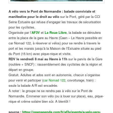
A vélo vers le Pont de Normandie : balade conviviale et
manifestive
pour le droit au vélo
sur le Pont, géré par la CCI
Seine Estuaire qui refuse d’engager les travaux de sécurisation
pour les cyclistes.
Organisée par l’
AF3V
et
La Roue Libre
, la balade se déroulera
entre la place de la gare au Havre (Caen – Le Havre possible en
car Nomad 122, à réserver si vélos) pour se rendre à travers le
port et les marais jusqu’à la Maison de l’Estuaire située au pied
du Pont (15 km) avec pique-nique et visite.
RDV le vendredi 8 mai au Havre à 11h
sur le parvis de la Gare
(routière + SNCF) : rassemblement des cyclistes de la région et
départ en groupe.
Gratuit. Adultes et ados sont en autonomie, chacun s’organise
pour venir et participer (
car Nomad 122
, covoiturage, train) :
seule la balade A/R est encadrée.
A noter : le groupe ne se rendra pas à vélo sur le Pont de
Normandie. Emmener son vélo (ou à louer sur place), eau, pique-
nique et crème solaire bien sûr. A bientôt !
source :
https://openagenda.com/fr/af3v/events/a-velo-vers-