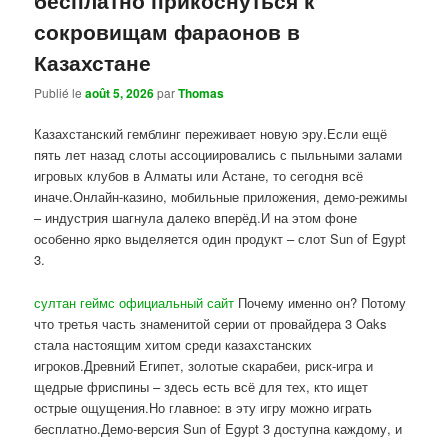
сокровищам фараонов в
Казахстане
Publié le
août 5, 2026
par
Thomas
Казахстанский гемблинг переживает новую эру.Если ещё
пять лет назад слоты ассоциировались с пыльными залами
игровых клубов в Алматы или Астане, то сегодня всё
иначе.Онлайн-казино, мобильные приложения, демо-режимы
– индустрия шагнула далеко вперёд.И на этом фоне
особенно ярко выделяется один продукт – слот Sun of Egypt
3.
султан геймс официальный сайт
Почему именно он? Потому
что третья часть знаменитой серии от провайдера 3 Oaks
стала настоящим хитом среди казахстанских
игроков.Древний Египет, золотые скарабеи, риск-игра и
щедрые фриспины – здесь есть всё для тех, кто ищет
острые ощущения.Но главное: в эту игру можно играть
бесплатно.Демо-версия Sun of Egypt 3 доступна каждому, и