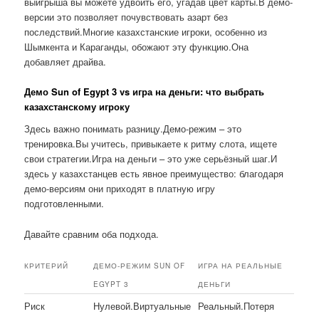
выигрыша вы можете удвоить его, угадав цвет карты.В демо-
версии это позволяет почувствовать азарт без
последствий.Многие казахстанские игроки, особенно из
Шымкента и Караганды, обожают эту функцию.Она
добавляет драйва.
Демо Sun of Egypt 3 vs игра на деньги: что выбрать
казахстанскому игроку
Здесь важно понимать разницу.Демо-режим – это
тренировка.Вы учитесь, привыкаете к ритму слота, ищете
свои стратегии.Игра на деньги – это уже серьёзный шаг.И
здесь у казахстанцев есть явное преимущество: благодаря
демо-версиям они приходят в платную игру
подготовленными.
Давайте сравним оба подхода.
КРИТЕРИЙ
ДЕМО-РЕЖИМ SUN OF
ИГРА НА РЕАЛЬНЫЕ
EGYPT 3
ДЕНЬГИ
Риск
Нулевой.Виртуальные
Реальный.Потеря