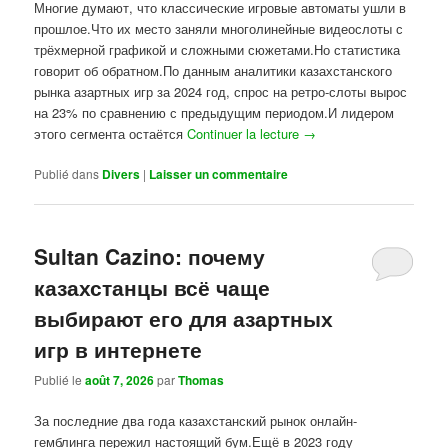
Многие думают, что классические игровые автоматы ушли в
прошлое.Что их место заняли многолинейные видеослоты с
трёхмерной графикой и сложными сюжетами.Но статистика
говорит об обратном.По данным аналитики казахстанского
рынка азартных игр за 2024 год, спрос на ретро-слоты вырос
на 23% по сравнению с предыдущим периодом.И лидером
этого сегмента остаётся
Continuer la lecture
→
Publié dans
Divers
|
Laisser un commentaire
Sultan Cazino: почему
казахстанцы всё чаще
выбирают его для азартных
игр в интернете
Publié le
août 7, 2026
par
Thomas
За последние два года казахстанский рынок онлайн-
гемблинга пережил настоящий бум.Ещё в 2023 году