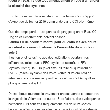
jusqu’en 2031, refuse tout aménagement en vue d’améliorer
la sécurité des cyclistes.
Pourtant, des solutions existent comme le montre un rapport
d’expertise de février 2019 commandé par la CCI elle-même !
Que de temps perdu ! Les parties de ping-pong entre État, CCI,
Région et Départements doivent cesser !
Faudra-t-il un accident mortel pour qu’enfin les décideurs
accèdent aux revendications de l’ensemble du monde du
vélo ?
Il est en effet rarissime que des fédérations pourtant très
différentes, telles que la FFC (cyclisme sportif), la FFV
(cyclotourisme), la FUB (cyclisme utilitaire ou quotidien) et
l’AF3V (réseau cyclable des voies vertes et véloroutes) se
retrouvent sur une même question ce qui montre bien qu’il est
plus que temps d’agir !
De nombreux touristes le traversent chaque année en empruntant
le trajet de la Vélomaritime ou de l’Euro Vélo 4, des cyclosportifs
normands l’utilisent très fréquemment lors de leurs sorties
hebdomadaires ou des salariés de la zone industrialo-portuaire