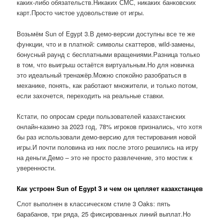
каких-либо обязательств.Никаких СМС, никаких банковских
карт.Просто чистое удовольствие от игры.
Возьмём Sun of Egypt 3.В демо-версии доступны все те же
функции, что и в платной: символы скаттеров, wild-замены,
бонусный раунд с бесплатными вращениями.Разница только
в том, что выигрыш остаётся виртуальным.Но для новичка
это идеальный тренажёр.Можно спокойно разобраться в
механике, понять, как работают множители, и только потом,
если захочется, переходить на реальные ставки.
Кстати, по опросам среди пользователей казахстанских
онлайн-казино за 2023 год, 78% игроков признались, что хотя
бы раз использовали демо-версию для тестирования новой
игры.И почти половина из них после этого решились на игру
на деньги.Демо – это не просто развлечение, это мостик к
уверенности.
Как устроен Sun of Egypt 3 и чем он цепляет казахстанцев
Слот выполнен в классическом стиле 3 Oaks: пять
барабанов, три ряда, 25 фиксированных линий выплат.Но