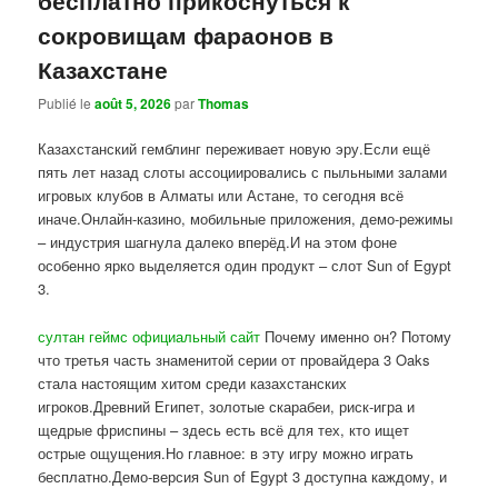
сокровищам фараонов в
Казахстане
Publié le
août 5, 2026
par
Thomas
Казахстанский гемблинг переживает новую эру.Если ещё
пять лет назад слоты ассоциировались с пыльными залами
игровых клубов в Алматы или Астане, то сегодня всё
иначе.Онлайн-казино, мобильные приложения, демо-режимы
– индустрия шагнула далеко вперёд.И на этом фоне
особенно ярко выделяется один продукт – слот Sun of Egypt
3.
султан геймс официальный сайт
Почему именно он? Потому
что третья часть знаменитой серии от провайдера 3 Oaks
стала настоящим хитом среди казахстанских
игроков.Древний Египет, золотые скарабеи, риск-игра и
щедрые фриспины – здесь есть всё для тех, кто ищет
острые ощущения.Но главное: в эту игру можно играть
бесплатно.Демо-версия Sun of Egypt 3 доступна каждому, и