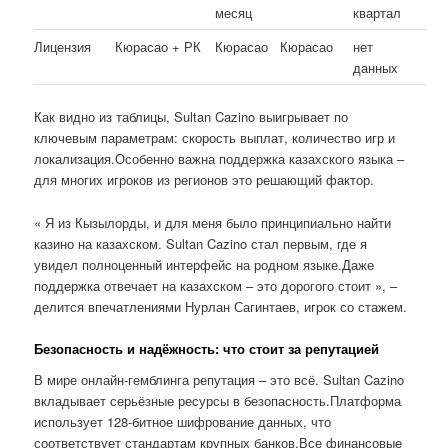
месяц
квартал
Лицензия
Кюрасао + РК
Кюрасао
Кюрасао
нет
данных
Как видно из таблицы, Sultan Cazino выигрывает по
ключевым параметрам: скорость выплат, количество игр и
локализация.Особенно важна поддержка казахского языка –
для многих игроков из регионов это решающий фактор.
« Я из Кызылорды, и для меня было принципиально найти
казино на казахском. Sultan Cazino стал первым, где я
увидел полноценный интерфейс на родном языке.Даже
поддержка отвечает на казахском – это дорогого стоит », –
делится впечатлениями Нурлан Сагинтаев, игрок со стажем.
Безопасность и надёжность: что стоит за репутацией
В мире онлайн-гемблинга репутация – это всё. Sultan Cazino
вкладывает серьёзные ресурсы в безопасность.Платформа
использует 128-битное шифрование данных, что
соответствует стандартам крупных банков.Все финансовые