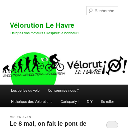
Aller
Aller
au
au
Rech
contenu
contenu
principal
secondaire
Vélorution Le Havre
Eteignez vos moteurs ! Respirez le bonheur !
Menu
Les perles du vélo
Qui sommes nous ?
principal
Historique des Vélorutions
Cartoparty !
DIY
Se relier
MIS EN AVANT
Le 8 mai, on fait le pont de