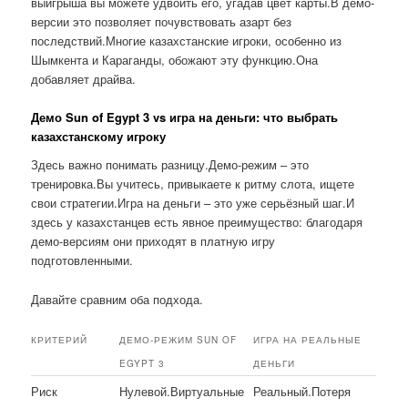
выигрыша вы можете удвоить его, угадав цвет карты.В демо-
версии это позволяет почувствовать азарт без
последствий.Многие казахстанские игроки, особенно из
Шымкента и Караганды, обожают эту функцию.Она
добавляет драйва.
Демо Sun of Egypt 3 vs игра на деньги: что выбрать
казахстанскому игроку
Здесь важно понимать разницу.Демо-режим – это
тренировка.Вы учитесь, привыкаете к ритму слота, ищете
свои стратегии.Игра на деньги – это уже серьёзный шаг.И
здесь у казахстанцев есть явное преимущество: благодаря
демо-версиям они приходят в платную игру
подготовленными.
Давайте сравним оба подхода.
КРИТЕРИЙ
ДЕМО-РЕЖИМ SUN OF
ИГРА НА РЕАЛЬНЫЕ
EGYPT 3
ДЕНЬГИ
Риск
Нулевой.Виртуальные
Реальный.Потеря