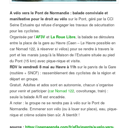
A vélo vers le Pont de Normandie : balade conviviale et
manifestive
pour le droit au vélo
sur le Pont, géré par la CCI
Seine Estuaire qui refuse d’engager les travaux de sécurisation
pour les cyclistes.
Organisée par l’
AF3V
et
La Roue Libre
, la balade se déroulera
entre la place de la gare au Havre (Caen – Le Havre possible en
car Nomad 122, à réserver si vélos) pour se rendre à travers le
port et les marais jusqu’à la Maison de l’Estuaire située au pied
du Pont (15 km) avec pique-nique et visite.
RDV le vendredi 8 mai au Havre à 11h
sur le parvis de la Gare
(routière + SNCF) : rassemblement des cyclistes de la région et
départ en groupe.
Gratuit. Adultes et ados sont en autonomie, chacun s’organise
pour venir et participer (
car Nomad 122
, covoiturage, train) :
seule la balade A/R est encadrée.
A noter : le groupe ne se rendra pas à vélo sur le Pont de
Normandie. Emmener son vélo (ou à louer sur place), eau, pique-
nique et crème solaire bien sûr. A bientôt !
source :
https://openagenda.com/fr/af3v/events/a-velo-vers-