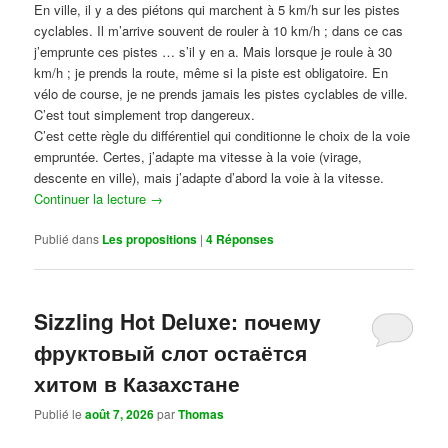
En ville, il y a des piétons qui marchent à 5 km/h sur les pistes
cyclables. Il m’arrive souvent de rouler à 10 km/h ; dans ce cas
j’emprunte ces pistes … s’il y en a. Mais lorsque je roule à 30
km/h ; je prends la route, même si la piste est obligatoire. En
vélo de course, je ne prends jamais les pistes cyclables de ville.
C’est tout simplement trop dangereux.
C’est cette règle du différentiel qui conditionne le choix de la voie
empruntée. Certes, j’adapte ma vitesse à la voie (virage,
descente en ville), mais j’adapte d’abord la voie à la vitesse.
Continuer la lecture
→
Publié dans
Les propositions
|
4
Réponses
Sizzling Hot Deluxe: почему
фруктовый слот остаётся
хитом в Казахстане
Publié le
août 7, 2026
par
Thomas