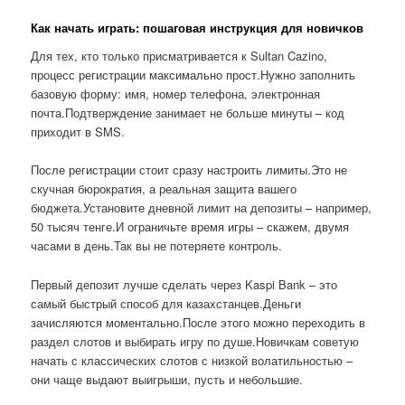
Как начать играть: пошаговая инструкция для новичков
Для тех, кто только присматривается к Sultan Cazino,
процесс регистрации максимально прост.Нужно заполнить
базовую форму: имя, номер телефона, электронная
почта.Подтверждение занимает не больше минуты – код
приходит в SMS.
После регистрации стоит сразу настроить лимиты.Это не
скучная бюрократия, а реальная защита вашего
бюджета.Установите дневной лимит на депозиты – например,
50 тысяч тенге.И ограничьте время игры – скажем, двумя
часами в день.Так вы не потеряете контроль.
Первый депозит лучше сделать через Kaspi Bank – это
самый быстрый способ для казахстанцев.Деньги
зачисляются моментально.После этого можно переходить в
раздел слотов и выбирать игру по душе.Новичкам советую
начать с классических слотов с низкой волатильностью –
они чаще выдают выигрыши, пусть и небольшие.