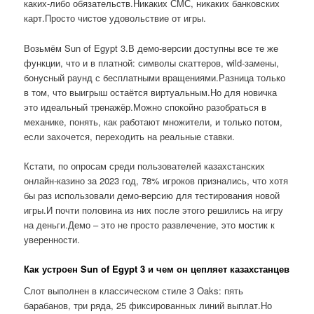
каких-либо обязательств.Никаких СМС, никаких банковских
карт.Просто чистое удовольствие от игры.
Возьмём Sun of Egypt 3.В демо-версии доступны все те же
функции, что и в платной: символы скаттеров, wild-замены,
бонусный раунд с бесплатными вращениями.Разница только
в том, что выигрыш остаётся виртуальным.Но для новичка
это идеальный тренажёр.Можно спокойно разобраться в
механике, понять, как работают множители, и только потом,
если захочется, переходить на реальные ставки.
Кстати, по опросам среди пользователей казахстанских
онлайн-казино за 2023 год, 78% игроков признались, что хотя
бы раз использовали демо-версию для тестирования новой
игры.И почти половина из них после этого решились на игру
на деньги.Демо – это не просто развлечение, это мостик к
уверенности.
Как устроен Sun of Egypt 3 и чем он цепляет казахстанцев
Слот выполнен в классическом стиле 3 Oaks: пять
барабанов, три ряда, 25 фиксированных линий выплат.Но