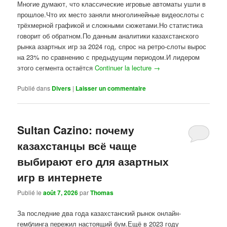
Многие думают, что классические игровые автоматы ушли в
прошлое.Что их место заняли многолинейные видеослоты с
трёхмерной графикой и сложными сюжетами.Но статистика
говорит об обратном.По данным аналитики казахстанского
рынка азартных игр за 2024 год, спрос на ретро-слоты вырос
на 23% по сравнению с предыдущим периодом.И лидером
этого сегмента остаётся
Continuer la lecture
→
Publié dans
Divers
|
Laisser un commentaire
Sultan Cazino: почему
казахстанцы всё чаще
выбирают его для азартных
игр в интернете
Publié le
août 7, 2026
par
Thomas
За последние два года казахстанский рынок онлайн-
гемблинга пережил настоящий бум.Ещё в 2023 году