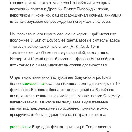
главная фишка – это атмосфера.Разработчики создали
настоящий портал в Древний Египет.Пирамиды, песок,
иероглифы и, конечно, сам фараон.Визуал сочный, анимация
плавная, звуковое сопровождение погружает с головой.
Но казахстанского игрока хлебом не корми – дай механику
посложнее.И Sun of Egypt 3 её даёт.Базовые символы здесь
– классические карточные знаки (A, K, Q, J, 10) и
тематические изображения: жук-скарабей, сокол, анкх,
Нефертити.Самый ценный символ – фараон.Если собрать
пять таких на линии, множитель ставки достигает 50x.
Отдельного внимания заслуживает бонусная игра.Три и
более
soeva.com.br
скаттера (символ солнца) активируют 10
фриспинов.Во время бесплатных вращений на барабанах
появляются специальные символы с множителями.Они могут
накапливаться, и в итоге вы получаете внушительные
выплаты.В демо-режиме это особенно приятно: можно
прокручивать бонусы десятки раз, не тратя ни тиына.
pro-salon.kz
Ещё одна фишка – риск-игра.После любого