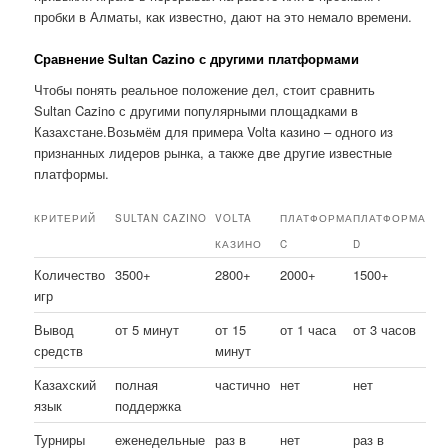
пробки в Алматы, как известно, дают на это немало времени.
Сравнение Sultan Cazino с другими платформами
Чтобы понять реальное положение дел, стоит сравнить
Sultan Cazino с другими популярными площадками в
Казахстане.Возьмём для примера Volta казино – одного из
признанных лидеров рынка, а также две другие известные
платформы.
КРИТЕРИЙ
SULTAN CAZINO
VOLTA
ПЛАТФОРМА
ПЛАТФОРМА
КАЗИНО
C
D
Количество
3500+
2800+
2000+
1500+
игр
Вывод
от 5 минут
от 15
от 1 часа
от 3 часов
средств
минут
Казахский
полная
частично
нет
нет
язык
поддержка
Турниры
еженедельные
раз в
нет
раз в