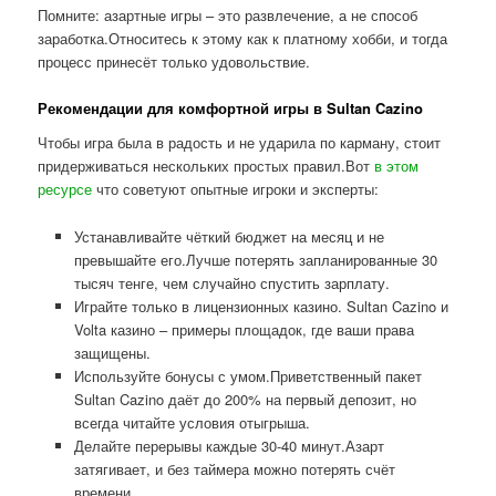
Помните: азартные игры – это развлечение, а не способ
заработка.Относитесь к этому как к платному хобби, и тогда
процесс принесёт только удовольствие.
Рекомендации для комфортной игры в Sultan Cazino
Чтобы игра была в радость и не ударила по карману, стоит
придерживаться нескольких простых правил.Вот
в этом
ресурсе
что советуют опытные игроки и эксперты:
Устанавливайте чёткий бюджет на месяц и не
превышайте его.Лучше потерять запланированные 30
тысяч тенге, чем случайно спустить зарплату.
Играйте только в лицензионных казино. Sultan Cazino и
Volta казино – примеры площадок, где ваши права
защищены.
Используйте бонусы с умом.Приветственный пакет
Sultan Cazino даёт до 200% на первый депозит, но
всегда читайте условия отыгрыша.
Делайте перерывы каждые 30-40 минут.Азарт
затягивает, и без таймера можно потерять счёт
времени.