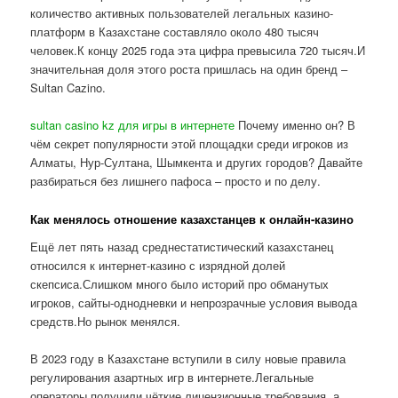
количество активных пользователей легальных казино-
платформ в Казахстане составляло около 480 тысяч
человек.К концу 2025 года эта цифра превысила 720 тысяч.И
значительная доля этого роста пришлась на один бренд –
Sultan Cazino.
sultan casino kz для игры в интернете
Почему именно он? В
чём секрет популярности этой площадки среди игроков из
Алматы, Нур-Султана, Шымкента и других городов? Давайте
разбираться без лишнего пафоса – просто и по делу.
Как менялось отношение казахстанцев к онлайн-казино
Ещё лет пять назад среднестатистический казахстанец
относился к интернет-казино с изрядной долей
скепсиса.Слишком много было историй про обманутых
игроков, сайты-однодневки и непрозрачные условия вывода
средств.Но рынок менялся.
В 2023 году в Казахстане вступили в силу новые правила
регулирования азартных игр в интернете.Легальные
операторы получили чёткие лицензионные требования, а