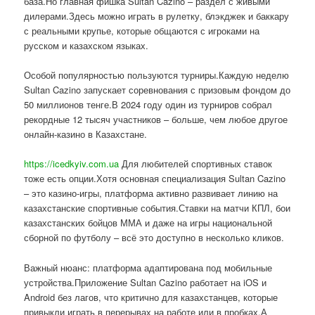
база.Но главная фишка Sultan Cazino – раздел с живыми
дилерами.Здесь можно играть в рулетку, блэкджек и баккару
с реальными крупье, которые общаются с игроками на
русском и казахском языках.
Особой популярностью пользуются турниры.Каждую неделю
Sultan Cazino запускает соревнования с призовым фондом до
50 миллионов тенге.В 2024 году один из турниров собрал
рекордные 12 тысяч участников – больше, чем любое другое
онлайн-казино в Казахстане.
https://icedkyiv.com.ua
Для любителей спортивных ставок
тоже есть опции.Хотя основная специализация Sultan Cazino
– это казино-игры, платформа активно развивает линию на
казахстанские спортивные события.Ставки на матчи КПЛ, бои
казахстанских бойцов ММА и даже на игры национальной
сборной по футболу – всё это доступно в несколько кликов.
Важный нюанс: платформа адаптирована под мобильные
устройства.Приложение Sultan Cazino работает на iOS и
Android без лагов, что критично для казахстанцев, которые
привыкли играть в перерывах на работе или в пробках.А