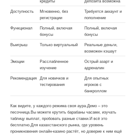
кредиты
депозита возможна
Доступность
Мгновенно, без
Требуется аккаунт и
регистрации
пополнение
Функционал
Полный, включая
Полный, включая
бонусы
бонусы
Выигрыш
Только виртуальный
Реальные деньги,
возможен кэшаут
Эмоции
Расслабленное
Острый азарт и
изучение
адреналин
Рекомендация
Для новичков и
Для опытных
тестирования
игроков с
банкроллом
Как видите, у каждого режима своя аура.Демо – это
песочница.Вы можете крутить барабаны часами, изучать
таблицу выплат, пробовать разные ставки.И всё это
бесплатно.Для казахстанского рынка, где уровень
проникновения онлайн-казино растёт, но доверие к ним ещё