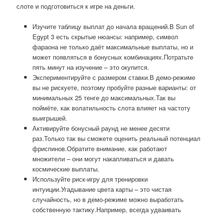
слоте и подготовиться к игре на деньги.
Изучите таблицу выплат до начала вращений.В Sun of
Egypt 3 есть скрытые нюансы: например, символ
фараона не только даёт максимальные выплаты, но и
может появляться в бонусных комбинациях.Потратьте
пять минут на изучение – это окупится.
Экспериментируйте с размером ставки.В демо-режиме
вы не рискуете, поэтому пробуйте разные варианты: от
минимальных 25 тенге до максимальных.Так вы
поймёте, как волатильность слота влияет на частоту
выигрышей.
Активируйте бонусный раунд не менее десяти
раз.Только так вы сможете оценить реальный потенциал
фриспинов.Обратите внимание, как работают
множители – они могут накапливаться и давать
космические выплаты.
Используйте риск-игру для тренировки
интуиции.Угадывание цвета карты – это чистая
случайность, но в демо-режиме можно выработать
собственную тактику.Например, всегда удваивать