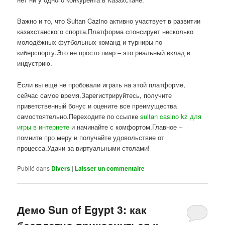
Важно и то, что Sultan Cazino активно участвует в развитии
казахстанского спорта.Платформа спонсирует несколько
молодёжных футбольных команд и турниры по
киберспорту.Это не просто пиар – это реальный вклад в
индустрию.
Если вы ещё не пробовали играть на этой платформе,
сейчас самое время.Зарегистрируйтесь, получите
приветственный бонус и оцените все преимущества
самостоятельно.Переходите по ссылке
sultan casino kz для
игры в интернете
и начинайте с комфортом.Главное –
помните про меру и получайте удовольствие от
процесса.Удачи за виртуальными столами!
Publié dans
Divers
|
Laisser un commentaire
Демо Sun of Egypt 3: как
бесплатно прикоснуться к