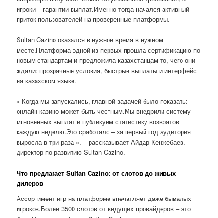
игроки – гарантии выплат.Именно тогда начался активный
приток пользователей на проверенные платформы.
Sultan Cazino оказался в нужное время в нужном
месте.Платформа одной из первых прошла сертификацию по
новым стандартам и предложила казахстанцам то, чего они
ждали: прозрачные условия, быстрые выплаты и интерфейс
на казахском языке.
« Когда мы запускались, главной задачей было показать:
онлайн-казино может быть честным.Мы внедрили систему
мгновенных выплат и публикуем статистику возвратов
каждую неделю.Это сработало – за первый год аудитория
выросла в три раза », – рассказывает Айдар Кенжебаев,
директор по развитию Sultan Cazino.
Что предлагает Sultan Cazino: от слотов до живых
дилеров
Ассортимент игр на платформе впечатляет даже бывалых
игроков.Более 3500 слотов от ведущих провайдеров – это