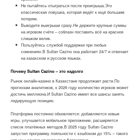
Не пытайтесь отыграться после проигрыша.Это
классическая ловушка, которая ведёт к ещё большим
потерям.
Выводите выигрыши сразу.Не держите крупные суммы
на игровом счёте – соблазн поставить всё на красное
слишком велик.
Пользуйтесь службой поддержки при любых
сомнениях.В Sultan Cazino она работает 24/7 и отвечает
на казахском и русском языках.
Почему Sultan Cazino – это надолго
Рынок онлайн-казино в Казахстане продолжает расти.По
прогнозам аналитиков, к 2026 году количество игроков может
достичь миллиона.И Sultan Cazino имеет все шансы занять
лидирующую позицию.
Платформа постоянно обновляется: добавляются новые
игры, улучшается мобильное приложение, расширяется
список платёжных методов.В 2025 году Sultan Cazino
запустил программу лояльности с кэшбэком до 15% – такого
нет ни у одного конкурента в Казахстане.