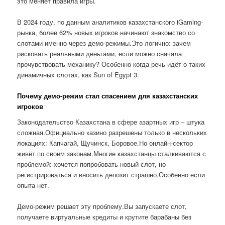
это меняет правила игры.
В 2024 году, по данным аналитиков казахстанского iGaming-
рынка, более 62% новых игроков начинают знакомство со
слотами именно через демо-режимы.Это логично: зачем
рисковать реальными деньгами, если можно сначала
прочувствовать механику? Особенно когда речь идёт о таких
динамичных слотах, как Sun of Egypt 3.
Почему демо-режим стал спасением для казахстанских
игроков
Законодательство Казахстана в сфере азартных игр – штука
сложная.Официально казино разрешены только в нескольких
локациях: Капчагай, Щучинск, Боровое.Но онлайн-сектор
живёт по своим законам.Многие казахстанцы сталкиваются с
проблемой: хочется попробовать новый слот, но
регистрироваться и вносить депозит страшно.Особенно если
опыта нет.
Демо-режим решает эту проблему.Вы запускаете слот,
получаете виртуальные кредиты и крутите барабаны без