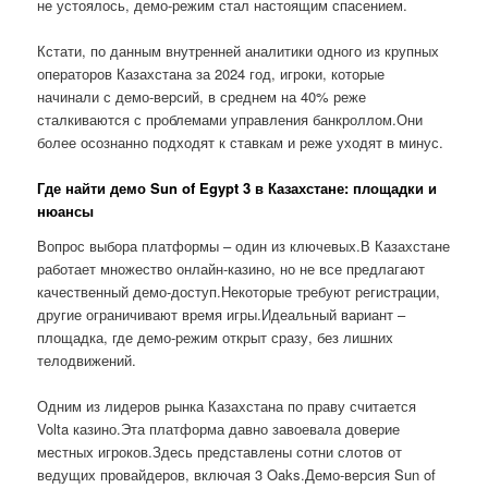
не устоялось, демо-режим стал настоящим спасением.
Кстати, по данным внутренней аналитики одного из крупных
операторов Казахстана за 2024 год, игроки, которые
начинали с демо-версий, в среднем на 40% реже
сталкиваются с проблемами управления банкроллом.Они
более осознанно подходят к ставкам и реже уходят в минус.
Где найти демо Sun of Egypt 3 в Казахстане: площадки и
нюансы
Вопрос выбора платформы – один из ключевых.В Казахстане
работает множество онлайн-казино, но не все предлагают
качественный демо-доступ.Некоторые требуют регистрации,
другие ограничивают время игры.Идеальный вариант –
площадка, где демо-режим открыт сразу, без лишних
телодвижений.
Одним из лидеров рынка Казахстана по праву считается
Volta казино.Эта платформа давно завоевала доверие
местных игроков.Здесь представлены сотни слотов от
ведущих провайдеров, включая 3 Oaks.Демо-версия Sun of