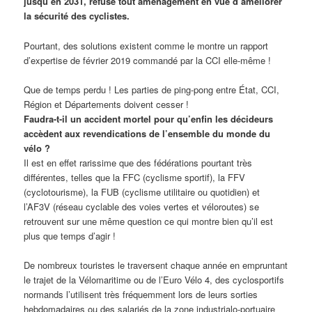
jusqu’en 2031, refuse tout aménagement en vue d’améliorer
la sécurité des cyclistes.
Pourtant, des solutions existent comme le montre un rapport
d’expertise de février 2019 commandé par la CCI elle-même !
Que de temps perdu ! Les parties de ping-pong entre État, CCI,
Région et Départements doivent cesser !
Faudra-t-il un accident mortel pour qu’enfin les décideurs
accèdent aux revendications de l’ensemble du monde du
vélo ?
Il est en effet rarissime que des fédérations pourtant très
différentes, telles que la FFC (cyclisme sportif), la FFV
(cyclotourisme), la FUB (cyclisme utilitaire ou quotidien) et
l’AF3V (réseau cyclable des voies vertes et véloroutes) se
retrouvent sur une même question ce qui montre bien qu’il est
plus que temps d’agir !
De nombreux touristes le traversent chaque année en empruntant
le trajet de la Vélomaritime ou de l’Euro Vélo 4, des cyclosportifs
normands l’utilisent très fréquemment lors de leurs sorties
hebdomadaires ou des salariés de la zone industrialo-portuaire