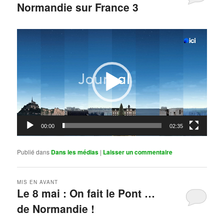
Normandie sur France 3
Publié le
mai 11, 2026
par
Steph
Lecteur
vidéo
00:00
02:35
Publié dans
Dans les médias
|
Laisser un commentaire
MIS EN AVANT
Le 8 mai : On fait le Pont …
de Normandie !