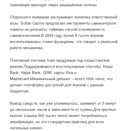
транзакции проходят через защищённые шлюзы.
Отдельного внимания заслуживает политика ответственной
игры. Sultan Cazino предлагает инструменты самоконтроля:
лимиты на депозиты, таймеры сессий и возможность
самоисключения.В 2024 году более 8 тысяч игроков
воспользовались этими функциями, что говорит о реальной
работе механизма.
Платежная система тоже продумана под казахстанские
реалии.Поддерживаются все популярные способы: Kaspi
Bank, Halyk Bank, QIWI, карты Visa и
Mastercard.Минимальный депозит – всего 1000 тенге, что
делает платформу доступной для игроков с разным
бюджетом.
Вывод средств, как уже упоминалось, занимает от 5 минут
до нескольких часов в зависимости от суммы.Для крупных
выплат (свыше 500 тысяч тенге) может потребоваться
верификация, но это стандартная практика для всех
легальных казино.