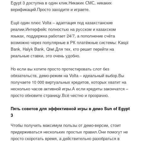
Egypt 3 доступна в один клик.Никаких СМС, никаких
верификаций.Просто заходите и играете.
Ещё один плюс Volta – адаптация под казахстанские
реалии.Интерфейс полностью на русском и казахском
языках, поддержка работает 24/7, а пополнение счёта
возможно через популярные в РК платёжные системы: Kaspi
Bank, Halyk Bank, Qiwi.Для тех, кто решит перейти на
реальные ставки, это очень удобно.
Но если вы хотите просто протестировать слот без
обязательств, демо-режим на Volta – идеальный выбор.Вы
получаете 10 000 виртуальных кредитов, которых хватит на
несколько часов активной игры.А если кредиты закончатся –
просто обновите страницу.Всё честно и прозрачно.
Пять советов для эффективной игры в демо Sun of Egypt
3
Чтобы получить максимум пользы от демо-версии, стоит
придерживаться нескольких простых правил.Они помогут не
просто скоротать время, а действительно разобраться в