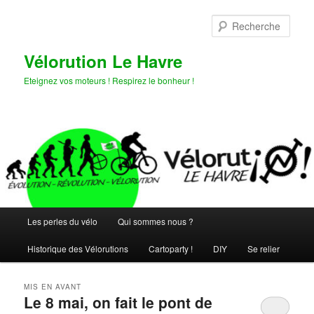
Aller
Aller
au
au
Rech
contenu
contenu
principal
secondaire
Vélorution Le Havre
Eteignez vos moteurs ! Respirez le bonheur !
Menu
Les perles du vélo
Qui sommes nous ?
principal
Historique des Vélorutions
Cartoparty !
DIY
Se relier
MIS EN AVANT
Le 8 mai, on fait le pont de