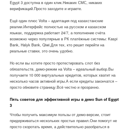
Egypt 3 доступна в один клик.Никаких СМС, никаких
верификаций.Просто заходите и играете.
Ещё один плюс Volta – адаптация под казахстанские
реалии.Интерфейс полностью на русском и казахском
языках, поддержка работает 24/7, а пополнение счёта
возможно через популярные в РК платёжные системы: Kaspi
Bank, Halyk Bank, Qiwi.Для тех, кто решит перейти на
реальные ставки, это очень удобно.
Но если вы хотите просто протестировать слот без
обязательств, демо-режим на Volta – идеальный выбор.Вы
получаете 10 000 виртуальных кредитов, которых хватит на
несколько часов активной игры.А если кредиты закончатся –
просто обновите страницу.Всё честно и прозрачно.
Пять советов для эффективной игры в демо Sun of Egypt
3
Чтобы получить максимум пользы от демо-версии, стоит
придерживаться нескольких простых правил.Они помогут не
просто скоротать время, а действительно разобраться в