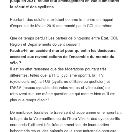
jusqu’en 2031, refuse tout aménagement en vue d’améliorer
la sécurité des cyclistes.
Pourtant, des solutions existent comme le montre un rapport
d’expertise de février 2019 commandé par la CCI elle-même !
Que de temps perdu ! Les parties de ping-pong entre État, CCI,
Région et Départements doivent cesser !
Faudra-t-il un accident mortel pour qu’enfin les décideurs
accèdent aux revendications de l’ensemble du monde du
vélo ?
Il est en effet rarissime que des fédérations pourtant très
différentes, telles que la FFC (cyclisme sportif), la FFV
(cyclotourisme), la FUB (cyclisme utilitaire ou quotidien) et
l’AF3V (réseau cyclable des voies vertes et véloroutes) se
retrouvent sur une même question ce qui montre bien qu’il est
plus que temps d’agir !
De nombreux touristes le traversent chaque année en empruntant
le trajet de la Vélomaritime ou de l’Euro Vélo 4, des cyclosportifs
normands l’utilisent très fréquemment lors de leurs sorties
hebdomadaires ou des salariés de la zone industrialo-portuaire