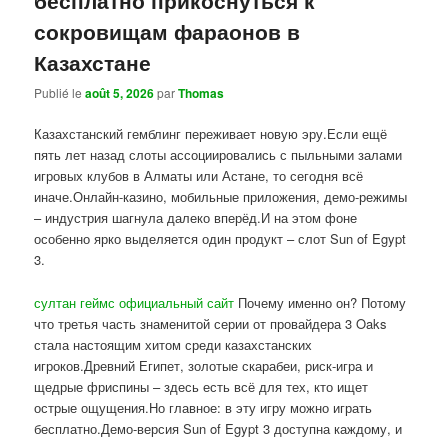
сокровищам фараонов в
Казахстане
Publié le
août 5, 2026
par
Thomas
Казахстанский гемблинг переживает новую эру.Если ещё
пять лет назад слоты ассоциировались с пыльными залами
игровых клубов в Алматы или Астане, то сегодня всё
иначе.Онлайн-казино, мобильные приложения, демо-режимы
– индустрия шагнула далеко вперёд.И на этом фоне
особенно ярко выделяется один продукт – слот Sun of Egypt
3.
султан геймс официальный сайт
Почему именно он? Потому
что третья часть знаменитой серии от провайдера 3 Oaks
стала настоящим хитом среди казахстанских
игроков.Древний Египет, золотые скарабеи, риск-игра и
щедрые фриспины – здесь есть всё для тех, кто ищет
острые ощущения.Но главное: в эту игру можно играть
бесплатно.Демо-версия Sun of Egypt 3 доступна каждому, и