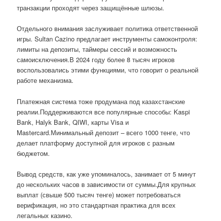
транзакции проходят через защищённые шлюзы.
Отдельного внимания заслуживает политика ответственной
игры. Sultan Cazino предлагает инструменты самоконтроля:
лимиты на депозиты, таймеры сессий и возможность
самоисключения.В 2024 году более 8 тысяч игроков
воспользовались этими функциями, что говорит о реальной
работе механизма.
Платежная система тоже продумана под казахстанские
реалии.Поддерживаются все популярные способы: Kaspi
Bank, Halyk Bank, QIWI, карты Visa и
Mastercard.Минимальный депозит – всего 1000 тенге, что
делает платформу доступной для игроков с разным
бюджетом.
Вывод средств, как уже упоминалось, занимает от 5 минут
до нескольких часов в зависимости от суммы.Для крупных
выплат (свыше 500 тысяч тенге) может потребоваться
верификация, но это стандартная практика для всех
легальных казино.