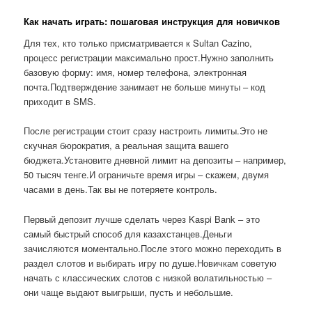
Как начать играть: пошаговая инструкция для новичков
Для тех, кто только присматривается к Sultan Cazino,
процесс регистрации максимально прост.Нужно заполнить
базовую форму: имя, номер телефона, электронная
почта.Подтверждение занимает не больше минуты – код
приходит в SMS.
После регистрации стоит сразу настроить лимиты.Это не
скучная бюрократия, а реальная защита вашего
бюджета.Установите дневной лимит на депозиты – например,
50 тысяч тенге.И ограничьте время игры – скажем, двумя
часами в день.Так вы не потеряете контроль.
Первый депозит лучше сделать через Kaspi Bank – это
самый быстрый способ для казахстанцев.Деньги
зачисляются моментально.После этого можно переходить в
раздел слотов и выбирать игру по душе.Новичкам советую
начать с классических слотов с низкой волатильностью –
они чаще выдают выигрыши, пусть и небольшие.