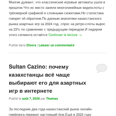
Многие думают, что классические игровые автоматы ушли в
прошлое.Что их место заняли многолинейные видеослоты с
трёхмерной графикой и сложными сюжетами.Но статистика
говорит об обратном.По данным аналитики казахстанского
рынка азартных игр за 2024 год, спрос на ретро-слоты вырос
на 23% по сравнению с предыдущим периодом.И лидером
этого сегмента остаётся
Continuer la lecture
→
Publié dans
Divers
|
Laisser un commentaire
Sultan Cazino: почему
казахстанцы всё чаще
выбирают его для азартных
игр в интернете
Publié le
août 7, 2026
par
Thomas
За последние два года казахстанский рынок онлайн-
гемблинга пережил настоящий бум.Ещё в 2023 году