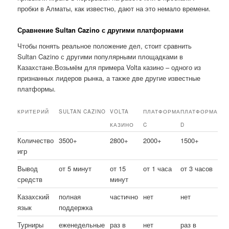
пробки в Алматы, как известно, дают на это немало времени.
Сравнение Sultan Cazino с другими платформами
Чтобы понять реальное положение дел, стоит сравнить
Sultan Cazino с другими популярными площадками в
Казахстане.Возьмём для примера Volta казино – одного из
признанных лидеров рынка, а также две другие известные
платформы.
КРИТЕРИЙ
SULTAN CAZINO
VOLTA
ПЛАТФОРМА
ПЛАТФОРМА
КАЗИНО
C
D
Количество
3500+
2800+
2000+
1500+
игр
Вывод
от 5 минут
от 15
от 1 часа
от 3 часов
средств
минут
Казахский
полная
частично
нет
нет
язык
поддержка
Турниры
еженедельные
раз в
нет
раз в