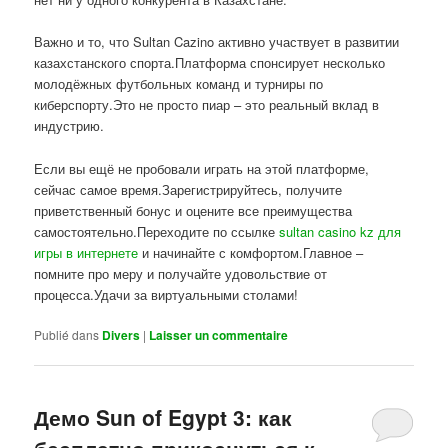
Важно и то, что Sultan Cazino активно участвует в развитии
казахстанского спорта.Платформа спонсирует несколько
молодёжных футбольных команд и турниры по
киберспорту.Это не просто пиар – это реальный вклад в
индустрию.
Если вы ещё не пробовали играть на этой платформе,
сейчас самое время.Зарегистрируйтесь, получите
приветственный бонус и оцените все преимущества
самостоятельно.Переходите по ссылке
sultan casino kz для
игры в интернете
и начинайте с комфортом.Главное –
помните про меру и получайте удовольствие от
процесса.Удачи за виртуальными столами!
Publié dans
Divers
|
Laisser un commentaire
Демо Sun of Egypt 3: как
бесплатно прикоснуться к