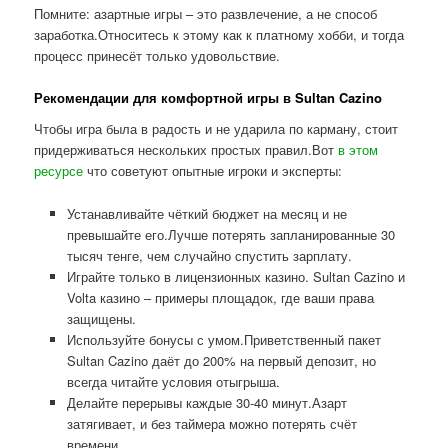
Помните: азартные игры – это развлечение, а не способ
заработка.Относитесь к этому как к платному хобби, и тогда
процесс принесёт только удовольствие.
Рекомендации для комфортной игры в Sultan Cazino
Чтобы игра была в радость и не ударила по карману, стоит
придерживаться нескольких простых правил.Вот
в этом
ресурсе
что советуют опытные игроки и эксперты:
Устанавливайте чёткий бюджет на месяц и не
превышайте его.Лучше потерять запланированные 30
тысяч тенге, чем случайно спустить зарплату.
Играйте только в лицензионных казино. Sultan Cazino и
Volta казино – примеры площадок, где ваши права
защищены.
Используйте бонусы с умом.Приветственный пакет
Sultan Cazino даёт до 200% на первый депозит, но
всегда читайте условия отыгрыша.
Делайте перерывы каждые 30-40 минут.Азарт
затягивает, и без таймера можно потерять счёт
времени.