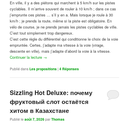
En ville, il y a des piétons qui marchent à 5 km/h sur les pistes
cyclables. Il m’arrive souvent de rouler à 10 km/h ; dans ce cas
j’emprunte ces pistes … s’il y en a. Mais lorsque je roule à 30
km/h ; je prends la route, même si la piste est obligatoire. En
vélo de course, je ne prends jamais les pistes cyclables de ville.
C’est tout simplement trop dangereux.
C’est cette règle du différentiel qui conditionne le choix de la voie
empruntée. Certes, j’adapte ma vitesse à la voie (virage,
descente en ville), mais j’adapte d’abord la voie à la vitesse.
Continuer la lecture
→
Publié dans
Les propositions
|
4
Réponses
Sizzling Hot Deluxe: почему
фруктовый слот остаётся
хитом в Казахстане
Publié le
août 7, 2026
par
Thomas