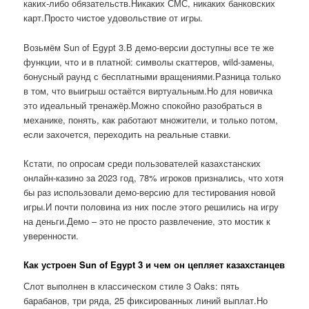
каких-либо обязательств.Никаких СМС, никаких банковских
карт.Просто чистое удовольствие от игры.
Возьмём Sun of Egypt 3.В демо-версии доступны все те же
функции, что и в платной: символы скаттеров, wild-замены,
бонусный раунд с бесплатными вращениями.Разница только
в том, что выигрыш остаётся виртуальным.Но для новичка
это идеальный тренажёр.Можно спокойно разобраться в
механике, понять, как работают множители, и только потом,
если захочется, переходить на реальные ставки.
Кстати, по опросам среди пользователей казахстанских
онлайн-казино за 2023 год, 78% игроков признались, что хотя
бы раз использовали демо-версию для тестирования новой
игры.И почти половина из них после этого решились на игру
на деньги.Демо – это не просто развлечение, это мостик к
уверенности.
Как устроен Sun of Egypt 3 и чем он цепляет казахстанцев
Слот выполнен в классическом стиле 3 Oaks: пять
барабанов, три ряда, 25 фиксированных линий выплат.Но