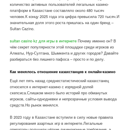
количество активных пользователей легальных казино-
платформ в Казахстане составляло около 480 тысяч
человек.К концу 2025 года эта цифра превысила 720 тысяч.И
значительная доля этого роста пришлась на один бренд –
Sultan Cazino.
sultan casino kz для игры в интернете
Почему именно он? В
чём секрет популярности этой площадки среди игроков из
Алматы, Нур-Султана, Шымкента и других городов? Давайте
разбираться без лишнего пафоса – просто и по делу.
Как менялось отношение казахстанцев к онлайн-казино
Ещё лет пять назад среднестатистический казахстанец
относился к интернет-казино с изрядной долей
скепсиса.Слишком много было историй про обманутых
игроков, сайты-однодневки и непрозрачные условия вывода
средств.Но рынок менялся.
В 2023 году в Казахстане вступили в силу новые правила
регулирования азартных игр в интернете.Легальные
операторы получили чёткие лицензионные требования, а