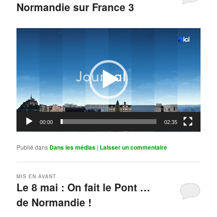
Normandie sur France 3
Publié le
mai 11, 2026
par
Steph
Lecteur
vidéo
00:00
02:35
Publié dans
Dans les médias
|
Laisser un commentaire
MIS EN AVANT
Le 8 mai : On fait le Pont …
de Normandie !