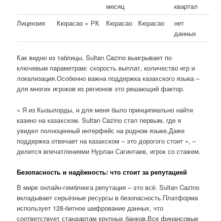
месяц
квартал
Лицензия
Кюрасао + РК
Кюрасао
Кюрасао
нет
данных
Как видно из таблицы, Sultan Cazino выигрывает по
ключевым параметрам: скорость выплат, количество игр и
локализация.Особенно важна поддержка казахского языка –
для многих игроков из регионов это решающий фактор.
« Я из Кызылорды, и для меня было принципиально найти
казино на казахском. Sultan Cazino стал первым, где я
увидел полноценный интерфейс на родном языке.Даже
поддержка отвечает на казахском – это дорогого стоит », –
делится впечатлениями Нурлан Сагинтаев, игрок со стажем.
Безопасность и надёжность: что стоит за репутацией
В мире онлайн-гемблинга репутация – это всё. Sultan Cazino
вкладывает серьёзные ресурсы в безопасность.Платформа
использует 128-битное шифрование данных, что
соответствует стандартам крупных банков.Все финансовые