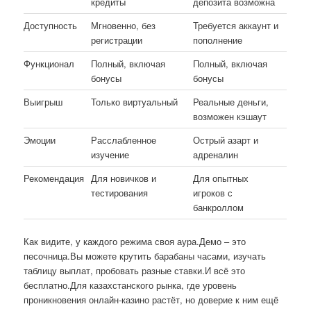
кредиты
депозита возможна
Доступность
Мгновенно, без
Требуется аккаунт и
регистрации
пополнение
Функционал
Полный, включая
Полный, включая
бонусы
бонусы
Выигрыш
Только виртуальный
Реальные деньги,
возможен кэшаут
Эмоции
Расслабленное
Острый азарт и
изучение
адреналин
Рекомендация
Для новичков и
Для опытных
тестирования
игроков с
банкроллом
Как видите, у каждого режима своя аура.Демо – это
песочница.Вы можете крутить барабаны часами, изучать
таблицу выплат, пробовать разные ставки.И всё это
бесплатно.Для казахстанского рынка, где уровень
проникновения онлайн-казино растёт, но доверие к ним ещё