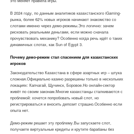
это меняет правила игры.
В 2024 году, по данным аналитиков казахстанского iGaming-
рынка, более 62% новых игроков начинают знакомство со
слотами именно через демо-режимы.Это логично: зачем
рисковать реальными деньгами, если можно сначала
прочувствовать механику? Особенно когда речь идёт о таких
динамичных слотах, как Sun of Egypt 3.
Почему демо-режим стал спасением для казахстанских
игроков
Законодательство Казахстана в сфере азартных игр – штука
сложная.Официально казино разрешены только в нескольких
локациях: Капчагай, Щучинск, Боровое.Но онлайн-сектор
живёт по своим законам.Многие казахстанцы сталкиваются с
проблемой: хочется попробовать новый слот, но
регистрироваться и вносить депозит страшно.Особенно если
опыта нет.
Демо-режим решает эту проблему.Вы запускаете слот,
получаете виртуальные кредиты и крутите барабаны без