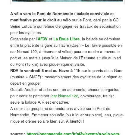
A vélo vers le Pont de Normandie : balade conviviale et
manifestive
pour le droit au vélo
sur le Pont, géré par la CCI
Seine Estuaire qui refuse d’engager les travaux de sécurisation
pour les cyclistes.
Organisée par l’
AF3V
et
La Roue Libre
, la balade se déroulera
entre la place de la gare au Havre (Caen – Le Havre possible en
car Nomad 122, à réserver si vélos) pour se rendre à travers le
port et les marais jusqu’à la Maison de l’Estuaire située au pied
du Pont (15 km) avec pique-nique et visite.
RDV le vendredi 8 mai au Havre à 11h
sur le parvis de la Gare
(routière + SNCF) : rassemblement des cyclistes de la région et
départ en groupe.
Gratuit. Adultes et ados sont en autonomie, chacun s’organise
pour venir et participer (
car Nomad 122
, covoiturage, train) :
seule la balade A/R est encadrée.
A noter : le groupe ne se rendra pas à vélo sur le Pont de
Normandie. Emmener son vélo (ou à louer sur place), eau, pique-
nique et crème solaire bien sûr. A bientôt !
source :
https://openagenda.com/fr/af3v/events/a-velo-vers-