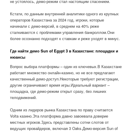
не устоялось, демо-режим стал настоящим спасением.
Кстати, по данным внутренней аналитики одного из крупных
операторов Казахстана за 2024 год, игроки, которые
начинали с демо-версий, в среднем на 40% реже
сталкиваются с проблемами управления банкроллом.Они
более осознанно подходят к ставкам и реже уходят в минус.
Где найти демо Sun of Egypt 3 в Казахстане: площадки и
нюансы
Вопрос выбора платформы – один из ключевых.В Казахстане
работает множество онлайн-казино, но не все предлагают
качественный демо-доступ.Некоторые требуют регистрации,
другие ограничивают время игры.Идеальный вариант –
площадка, где демо-режим открыт сразу, без лишних
телодвижений.
Одним из лидеров рынка Казахстана по праву считается
Volta казино.Эта платформа давно завоевала доверие
местных игроков.Здесь представлены сотни слотов от
ведущих провайдеров, включая 3 Oaks.Демо-версия Sun of