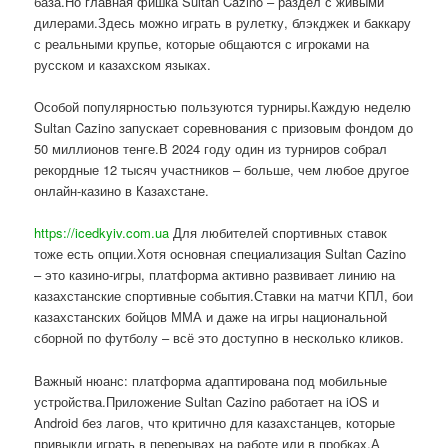
база.Но главная фишка Sultan Cazino – раздел с живыми
дилерами.Здесь можно играть в рулетку, блэкджек и баккару
с реальными крупье, которые общаются с игроками на
русском и казахском языках.
Особой популярностью пользуются турниры.Каждую неделю
Sultan Cazino запускает соревнования с призовым фондом до
50 миллионов тенге.В 2024 году один из турниров собрал
рекордные 12 тысяч участников – больше, чем любое другое
онлайн-казино в Казахстане.
https://icedkyiv.com.ua
Для любителей спортивных ставок
тоже есть опции.Хотя основная специализация Sultan Cazino
– это казино-игры, платформа активно развивает линию на
казахстанские спортивные события.Ставки на матчи КПЛ, бои
казахстанских бойцов ММА и даже на игры национальной
сборной по футболу – всё это доступно в несколько кликов.
Важный нюанс: платформа адаптирована под мобильные
устройства.Приложение Sultan Cazino работает на iOS и
Android без лагов, что критично для казахстанцев, которые
привыкли играть в перерывах на работе или в пробках.А