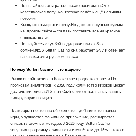
Не пытайтесь отыграться после проигрыша.Это
классическая ловушка, которая ведёт к ещё большим
потерям.
Выводите выигрыши сразу.Не держите крупные суммы
на игровом счёте – соблазн поставить всё на красное
слишком велик.
Пользуйтесь службой поддержки при любых
сомнениях.В Sultan Cazino она работает 24/7 и отвечает
на казахском и русском языках.
Почему Sultan Cazino – это надолго
Рынок онлайн-казино в Казахстане продолжает расти.По
прогнозам аналитиков, к 2026 году количество игроков может
достичь миллиона.И Sultan Cazino имеет все шансы занять
лидирующую позицию.
Платформа постоянно обновляется: добавляются новые
игры, улучшается мобильное приложение, расширяется
список платёжных методов.В 2025 году Sultan Cazino
запустил программу лояльности с кэшбэком до 15% – такого
нет ни у одного конкурента в Казахстане.