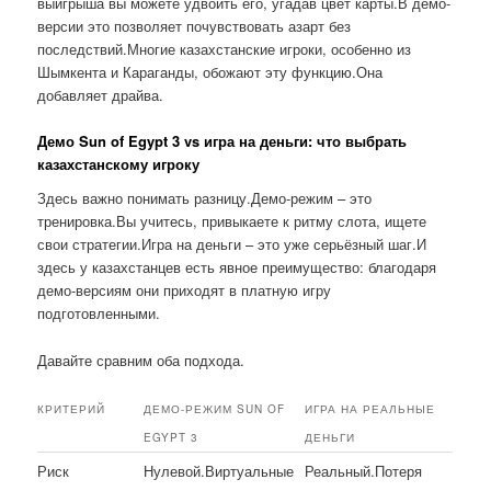
выигрыша вы можете удвоить его, угадав цвет карты.В демо-
версии это позволяет почувствовать азарт без
последствий.Многие казахстанские игроки, особенно из
Шымкента и Караганды, обожают эту функцию.Она
добавляет драйва.
Демо Sun of Egypt 3 vs игра на деньги: что выбрать
казахстанскому игроку
Здесь важно понимать разницу.Демо-режим – это
тренировка.Вы учитесь, привыкаете к ритму слота, ищете
свои стратегии.Игра на деньги – это уже серьёзный шаг.И
здесь у казахстанцев есть явное преимущество: благодаря
демо-версиям они приходят в платную игру
подготовленными.
Давайте сравним оба подхода.
КРИТЕРИЙ
ДЕМО-РЕЖИМ SUN OF
ИГРА НА РЕАЛЬНЫЕ
EGYPT 3
ДЕНЬГИ
Риск
Нулевой.Виртуальные
Реальный.Потеря