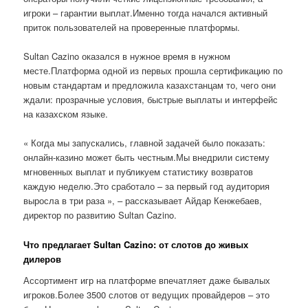
игроки – гарантии выплат.Именно тогда начался активный
приток пользователей на проверенные платформы.
Sultan Cazino оказался в нужное время в нужном
месте.Платформа одной из первых прошла сертификацию по
новым стандартам и предложила казахстанцам то, чего они
ждали: прозрачные условия, быстрые выплаты и интерфейс
на казахском языке.
« Когда мы запускались, главной задачей было показать:
онлайн-казино может быть честным.Мы внедрили систему
мгновенных выплат и публикуем статистику возвратов
каждую неделю.Это сработало – за первый год аудитория
выросла в три раза », – рассказывает Айдар Кенжебаев,
директор по развитию Sultan Cazino.
Что предлагает Sultan Cazino: от слотов до живых
дилеров
Ассортимент игр на платформе впечатляет даже бывалых
игроков.Более 3500 слотов от ведущих провайдеров – это