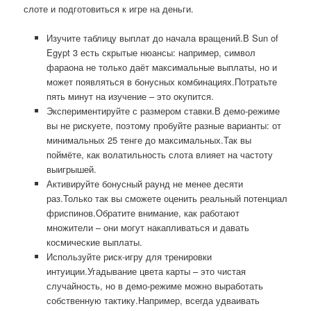
слоте и подготовиться к игре на деньги.
Изучите таблицу выплат до начала вращений.В Sun of
Egypt 3 есть скрытые нюансы: например, символ
фараона не только даёт максимальные выплаты, но и
может появляться в бонусных комбинациях.Потратьте
пять минут на изучение – это окупится.
Экспериментируйте с размером ставки.В демо-режиме
вы не рискуете, поэтому пробуйте разные варианты: от
минимальных 25 тенге до максимальных.Так вы
поймёте, как волатильность слота влияет на частоту
выигрышей.
Активируйте бонусный раунд не менее десяти
раз.Только так вы сможете оценить реальный потенциал
фриспинов.Обратите внимание, как работают
множители – они могут накапливаться и давать
космические выплаты.
Используйте риск-игру для тренировки
интуиции.Угадывание цвета карты – это чистая
случайность, но в демо-режиме можно выработать
собственную тактику.Например, всегда удваивать