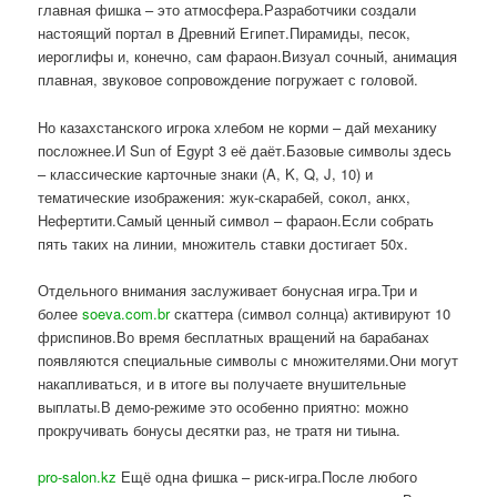
главная фишка – это атмосфера.Разработчики создали
настоящий портал в Древний Египет.Пирамиды, песок,
иероглифы и, конечно, сам фараон.Визуал сочный, анимация
плавная, звуковое сопровождение погружает с головой.
Но казахстанского игрока хлебом не корми – дай механику
посложнее.И Sun of Egypt 3 её даёт.Базовые символы здесь
– классические карточные знаки (A, K, Q, J, 10) и
тематические изображения: жук-скарабей, сокол, анкх,
Нефертити.Самый ценный символ – фараон.Если собрать
пять таких на линии, множитель ставки достигает 50x.
Отдельного внимания заслуживает бонусная игра.Три и
более
soeva.com.br
скаттера (символ солнца) активируют 10
фриспинов.Во время бесплатных вращений на барабанах
появляются специальные символы с множителями.Они могут
накапливаться, и в итоге вы получаете внушительные
выплаты.В демо-режиме это особенно приятно: можно
прокручивать бонусы десятки раз, не тратя ни тиына.
pro-salon.kz
Ещё одна фишка – риск-игра.После любого