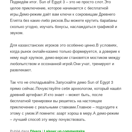
Подведём итог. Sun of Egypt 3 – это не просто слот.Это
целое приключение, которое начинается с бесплатной
игры.Демо-режим даёт вам ключи к сокровищам Древнего
Египта без каких-либо рисков.Вы можете крутить барабаны
сколько угодно, изучать бонусы, наслаждаться графикой и
звуком.
Для казахстанских игроков это особенно ценно.В условиях,
когда рынок онлайн-казино только формируется, а доверие к
нему ещё хрупкое, демо-версии становятся мостиком между
любопытством и осознанной игрой.Они учат, тренируют и
развлекают.
Так что не откладывайте.Запускайте демо Sun of Egypt 3
прямо сейчас.Почувствуйте себя археологом, который нашёл
древний артефакт.И кто знает – может быть, после
бесплатной тренировки вы решитесь на настоящее
приключение с реальными ставками.Главное – подходите к
этому с умом.И помните: азарт хорош в меру.А демо-режим
– лучший способ эту меру почувствовать.
Publié dans
Divers
|
Laisser un commentaire