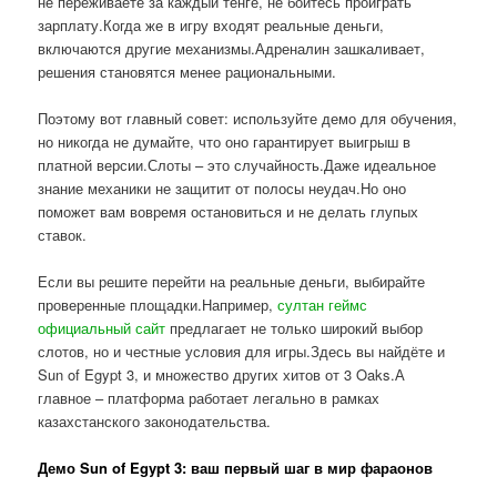
не переживаете за каждый тенге, не боитесь проиграть
зарплату.Когда же в игру входят реальные деньги,
включаются другие механизмы.Адреналин зашкаливает,
решения становятся менее рациональными.
Поэтому вот главный совет: используйте демо для обучения,
но никогда не думайте, что оно гарантирует выигрыш в
платной версии.Слоты – это случайность.Даже идеальное
знание механики не защитит от полосы неудач.Но оно
поможет вам вовремя остановиться и не делать глупых
ставок.
Если вы решите перейти на реальные деньги, выбирайте
проверенные площадки.Например,
султан геймс
официальный сайт
предлагает не только широкий выбор
слотов, но и честные условия для игры.Здесь вы найдёте и
Sun of Egypt 3, и множество других хитов от 3 Oaks.А
главное – платформа работает легально в рамках
казахстанского законодательства.
Демо Sun of Egypt 3: ваш первый шаг в мир фараонов