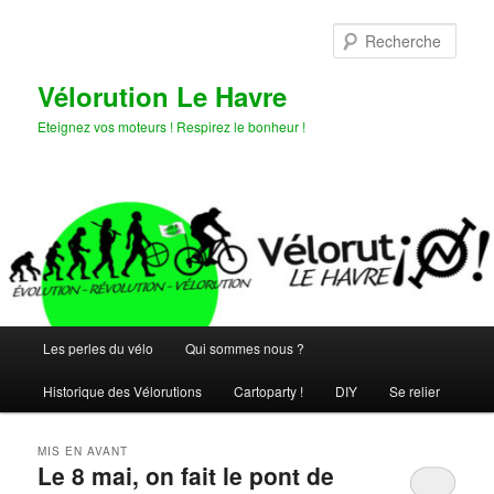
Aller
Aller
au
au
Rech
contenu
contenu
principal
secondaire
Vélorution Le Havre
Eteignez vos moteurs ! Respirez le bonheur !
Menu
Les perles du vélo
Qui sommes nous ?
principal
Historique des Vélorutions
Cartoparty !
DIY
Se relier
MIS EN AVANT
Le 8 mai, on fait le pont de