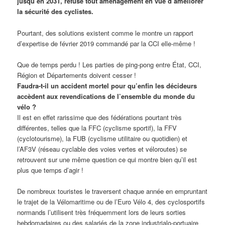
jusqu’en 2031, refuse tout aménagement en vue d’améliorer
la sécurité des cyclistes.
Pourtant, des solutions existent comme le montre un rapport
d’expertise de février 2019 commandé par la CCI elle-même !
Que de temps perdu ! Les parties de ping-pong entre État, CCI,
Région et Départements doivent cesser !
Faudra-t-il un accident mortel pour qu’enfin les décideurs
accèdent aux revendications de l’ensemble du monde du
vélo ?
Il est en effet rarissime que des fédérations pourtant très
différentes, telles que la FFC (cyclisme sportif), la FFV
(cyclotourisme), la FUB (cyclisme utilitaire ou quotidien) et
l’AF3V (réseau cyclable des voies vertes et véloroutes) se
retrouvent sur une même question ce qui montre bien qu’il est
plus que temps d’agir !
De nombreux touristes le traversent chaque année en empruntant
le trajet de la Vélomaritime ou de l’Euro Vélo 4, des cyclosportifs
normands l’utilisent très fréquemment lors de leurs sorties
hebdomadaires ou des salariés de la zone industrialo-portuaire