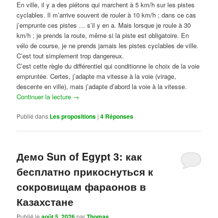
En ville, il y a des piétons qui marchent à 5 km/h sur les pistes
cyclables. Il m’arrive souvent de rouler à 10 km/h ; dans ce cas
j’emprunte ces pistes … s’il y en a. Mais lorsque je roule à 30
km/h ; je prends la route, même si la piste est obligatoire. En
vélo de course, je ne prends jamais les pistes cyclables de ville.
C’est tout simplement trop dangereux.
C’est cette règle du différentiel qui conditionne le choix de la voie
empruntée. Certes, j’adapte ma vitesse à la voie (virage,
descente en ville), mais j’adapte d’abord la voie à la vitesse.
Continuer la lecture
→
Publié dans
Les propositions
|
4
Réponses
Демо Sun of Egypt 3: как
бесплатно прикоснуться к
сокровищам фараонов в
Казахстане
Publié le
août 5, 2026
par
Thomas