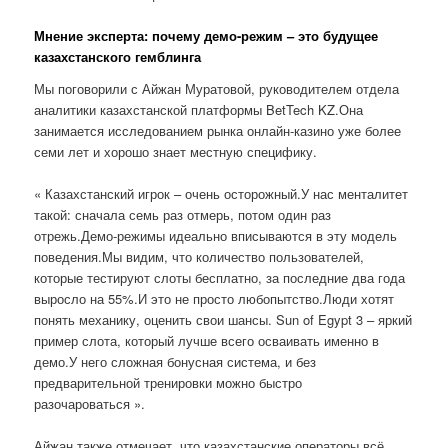
Мнение эксперта: почему демо-режим – это будущее
казахстанского гемблинга
Мы поговорили с Айжан Муратовой, руководителем отдела
аналитики казахстанской платформы BetTech KZ.Она
занимается исследованием рынка онлайн-казино уже более
семи лет и хорошо знает местную специфику.
« Казахстанский игрок – очень осторожный.У нас менталитет
такой: сначала семь раз отмерь, потом один раз
отрежь.Демо-режимы идеально вписываются в эту модель
поведения.Мы видим, что количество пользователей,
которые тестируют слоты бесплатно, за последние два года
выросло на 55%.И это не просто любопытство.Люди хотят
понять механику, оценить свои шансы. Sun of Egypt 3 – яркий
пример слота, который лучше всего осваивать именно в
демо.У него сложная бонусная система, и без
предварительной тренировки можно быстро
разочароваться ».
Айжан также отмечает, что казахстанские операторы всё