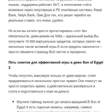
языках, поддержка работает 24/7, а пополнение счёта
возможно через популярные в РК платёжные системы: Kaspi
Bank, Halyk Bank, Qiwi.Для тех, кто решит перейти на
реальные ставки, это очень удобно.
Но если вы хотите просто протестировать слот без
обязательств, демо-режим на Volta – идеальный выбор.Вы
получаете 10 000 виртуальных кредитов, которых хватит на
несколько часов активной игры.А если кредиты закончатся –
просто обновите страницу.Всё честно и прозрачно.
Пять советов для эффективной игры в демо Sun of Egypt
3
Чтобы получить максимум пользы от демо-версии, стоит
придерживаться нескольких простых правил.Они помогут не
просто скоротать время, а действительно разобраться в
слоте и подготовиться к игре на деньги.
Изучите таблицу выплат до начала вращений.В Sun of
Egypt 3 есть скрытые нюансы: например, символ