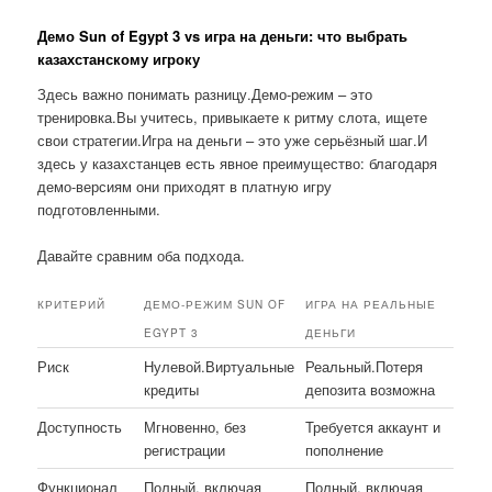
Демо Sun of Egypt 3 vs игра на деньги: что выбрать
казахстанскому игроку
Здесь важно понимать разницу.Демо-режим – это
тренировка.Вы учитесь, привыкаете к ритму слота, ищете
свои стратегии.Игра на деньги – это уже серьёзный шаг.И
здесь у казахстанцев есть явное преимущество: благодаря
демо-версиям они приходят в платную игру
подготовленными.
Давайте сравним оба подхода.
КРИТЕРИЙ
ДЕМО-РЕЖИМ SUN OF
ИГРА НА РЕАЛЬНЫЕ
EGYPT 3
ДЕНЬГИ
Риск
Нулевой.Виртуальные
Реальный.Потеря
кредиты
депозита возможна
Доступность
Мгновенно, без
Требуется аккаунт и
регистрации
пополнение
Функционал
Полный, включая
Полный, включая