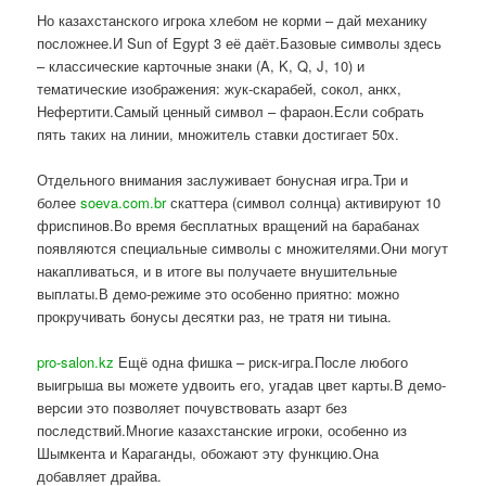
Но казахстанского игрока хлебом не корми – дай механику
посложнее.И Sun of Egypt 3 её даёт.Базовые символы здесь
– классические карточные знаки (A, K, Q, J, 10) и
тематические изображения: жук-скарабей, сокол, анкх,
Нефертити.Самый ценный символ – фараон.Если собрать
пять таких на линии, множитель ставки достигает 50x.
Отдельного внимания заслуживает бонусная игра.Три и
более
soeva.com.br
скаттера (символ солнца) активируют 10
фриспинов.Во время бесплатных вращений на барабанах
появляются специальные символы с множителями.Они могут
накапливаться, и в итоге вы получаете внушительные
выплаты.В демо-режиме это особенно приятно: можно
прокручивать бонусы десятки раз, не тратя ни тиына.
pro-salon.kz
Ещё одна фишка – риск-игра.После любого
выигрыша вы можете удвоить его, угадав цвет карты.В демо-
версии это позволяет почувствовать азарт без
последствий.Многие казахстанские игроки, особенно из
Шымкента и Караганды, обожают эту функцию.Она
добавляет драйва.