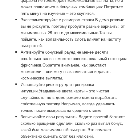
фараона не только даёт максимальные выплаты, но и
может появляться в бонусных комбинациях.Потратьте
пять минут на изучение – это окупится.
Экспериментируйте с размером ставки.В демо-режиме
вы не рискуете, поэтому пробуйте разные варианты: от
минимальных 25 тенге до максимальных.Так вы
поймёте, как волатильность слота влияет на частоту
выигрышей.
Активируйте бонусный раунд не менее десяти
раз.Только так вы сможете оценить реальный потенциал
фриспинов.Обратите внимание, как работают
множители – они могут накапливаться и давать
космические выплаты.
Используйте риск-игру для тренировки
интуиции.Угадывание цвета карты – это чистая
случайность, но в демо-режиме можно выработать
собственную тактику.Например, всегда удваивать
только после выигрыша на средней ставке.
Записывайте свои результаты.Ведите простой блокнот:
сколько вращений сделали, сколько раз выпал бонус,
какой был максимальный выигрыш.Это поможет
объективно оценить слот без иллюзий.