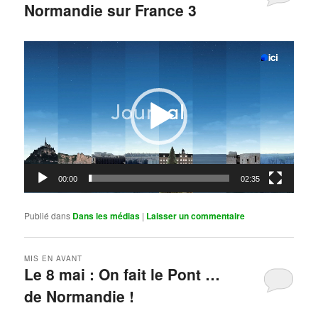
Normandie sur France 3
Publié le
mai 11, 2026
par
Steph
Lecteur
vidéo
00:00
02:35
Publié dans
Dans les médias
|
Laisser un commentaire
MIS EN AVANT
Le 8 mai : On fait le Pont …
de Normandie !