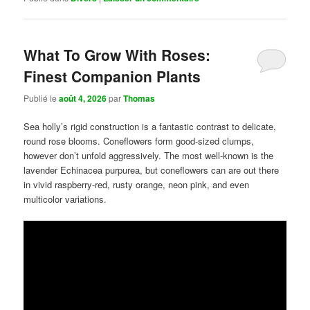
What To Grow With Roses:
Finest Companion Plants
Publié le
août 4, 2026
par
Thomas
Sea holly’s rigid construction is a fantastic contrast to delicate,
round rose blooms. Coneflowers form good-sized clumps,
however don’t unfold aggressively. The most well-known is the
lavender Echinacea purpurea, but coneflowers can are out there
in vivid raspberry-red, rusty orange, neon pink, and even
multicolor variations.