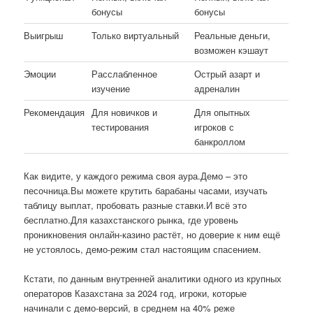
бонусы
бонусы
Выигрыш
Только виртуальный
Реальные деньги,
возможен кэшаут
Эмоции
Расслабленное
Острый азарт и
изучение
адреналин
Рекомендация
Для новичков и
Для опытных
тестирования
игроков с
банкроллом
Как видите, у каждого режима своя аура.Демо – это
песочница.Вы можете крутить барабаны часами, изучать
таблицу выплат, пробовать разные ставки.И всё это
бесплатно.Для казахстанского рынка, где уровень
проникновения онлайн-казино растёт, но доверие к ним ещё
не устоялось, демо-режим стал настоящим спасением.
Кстати, по данным внутренней аналитики одного из крупных
операторов Казахстана за 2024 год, игроки, которые
начинали с демо-версий, в среднем на 40% реже