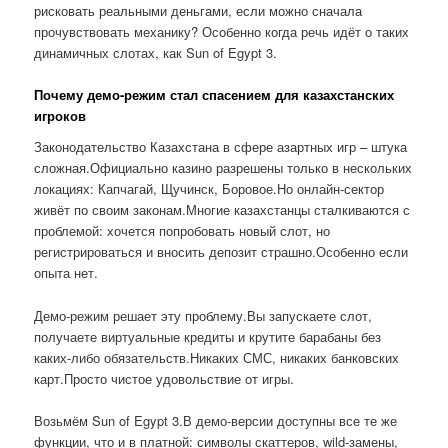
рисковать реальными деньгами, если можно сначала
прочувствовать механику? Особенно когда речь идёт о таких
динамичных слотах, как Sun of Egypt 3.
Почему демо-режим стал спасением для казахстанских
игроков
Законодательство Казахстана в сфере азартных игр – штука
сложная.Официально казино разрешены только в нескольких
локациях: Капчагай, Щучинск, Боровое.Но онлайн-сектор
живёт по своим законам.Многие казахстанцы сталкиваются с
проблемой: хочется попробовать новый слот, но
регистрироваться и вносить депозит страшно.Особенно если
опыта нет.
Демо-режим решает эту проблему.Вы запускаете слот,
получаете виртуальные кредиты и крутите барабаны без
каких-либо обязательств.Никаких СМС, никаких банковских
карт.Просто чистое удовольствие от игры.
Возьмём Sun of Egypt 3.В демо-версии доступны все те же
функции, что и в платной: символы скаттеров, wild-замены,