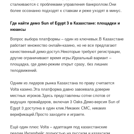
сталкиваются с проблемами управления банкроллом.Они
более осознанно подходят к ставкам и реже уходят в минус.
Где найти демо Sun of Egypt 3 в Казахстане: площадки и
нюансы
Вопрос выбора платформы – один из ключевых.В Казахстане
работает множество онлайн-казино, но не все предлагают
качественный демо-доступ.Некоторые требуют регистрации,
другие ограничивают время игры.Идеальный вариант –
площадка, где демо-режим открыт сразу, без лишних
телодвижений.
Одним из лидеров рынка Казахстана по праву считается
Volta казино.Эта платформа давно завоевала доверие
местных игроков.Здесь представлены сотни слотов от
ведущих провайдеров, включая 3 Oaks.Демо-версия Sun of
Egypt 3 доступна в один клик.Никаких СМС, никаких
верификаций.Просто заходите и играете.
Ещё один плюс Volta – адаптация под казахстанские
реалии.Интерфейс полностью на русском и казахском