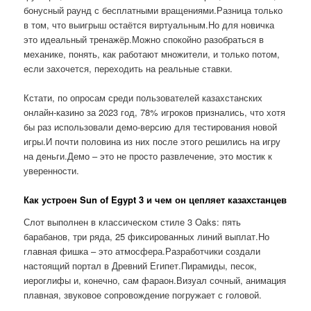
бонусный раунд с бесплатными вращениями.Разница только
в том, что выигрыш остаётся виртуальным.Но для новичка
это идеальный тренажёр.Можно спокойно разобраться в
механике, понять, как работают множители, и только потом,
если захочется, переходить на реальные ставки.
Кстати, по опросам среди пользователей казахстанских
онлайн-казино за 2023 год, 78% игроков признались, что хотя
бы раз использовали демо-версию для тестирования новой
игры.И почти половина из них после этого решились на игру
на деньги.Демо – это не просто развлечение, это мостик к
уверенности.
Как устроен Sun of Egypt 3 и чем он цепляет казахстанцев
Слот выполнен в классическом стиле 3 Oaks: пять
барабанов, три ряда, 25 фиксированных линий выплат.Но
главная фишка – это атмосфера.Разработчики создали
настоящий портал в Древний Египет.Пирамиды, песок,
иероглифы и, конечно, сам фараон.Визуал сочный, анимация
плавная, звуковое сопровождение погружает с головой.