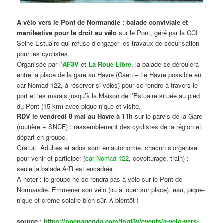
A vélo vers le Pont de Normandie : balade conviviale et
manifestive
pour le droit au vélo
sur le Pont, géré par la CCI
Seine Estuaire qui refuse d’engager les travaux de sécurisation
pour les cyclistes.
Organisée par l’
AF3V
et
La Roue Libre
, la balade se déroulera
entre la place de la gare au Havre (Caen – Le Havre possible en
car Nomad 122, à réserver si vélos) pour se rendre à travers le
port et les marais jusqu’à la Maison de l’Estuaire située au pied
du Pont (15 km) avec pique-nique et visite.
RDV le vendredi 8 mai au Havre à 11h
sur le parvis de la Gare
(routière + SNCF) : rassemblement des cyclistes de la région et
départ en groupe.
Gratuit. Adultes et ados sont en autonomie, chacun s’organise
pour venir et participer (
car Nomad 122
, covoiturage, train) :
seule la balade A/R est encadrée.
A noter : le groupe ne se rendra pas à vélo sur le Pont de
Normandie. Emmener son vélo (ou à louer sur place), eau, pique-
nique et crème solaire bien sûr. A bientôt !
source :
https://openagenda.com/fr/af3v/events/a-velo-vers-