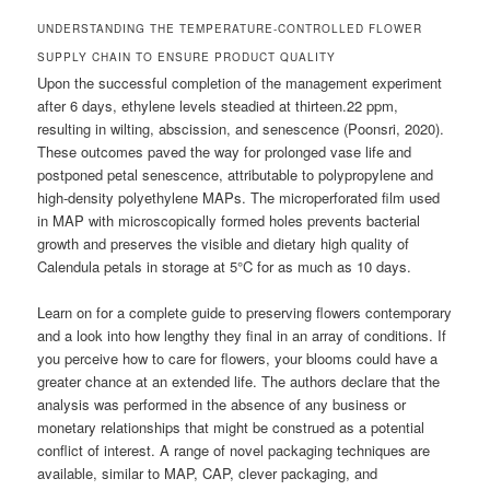
UNDERSTANDING THE TEMPERATURE-CONTROLLED FLOWER
SUPPLY CHAIN TO ENSURE PRODUCT QUALITY
Upon the successful completion of the management experiment
after 6 days, ethylene levels steadied at thirteen.22 ppm,
resulting in wilting, abscission, and senescence (Poonsri, 2020).
These outcomes paved the way for prolonged vase life and
postponed petal senescence, attributable to polypropylene and
high-density polyethylene MAPs. The microperforated film used
in MAP with microscopically formed holes prevents bacterial
growth and preserves the visible and dietary high quality of
Calendula petals in storage at 5°C for as much as 10 days.
Learn on for a complete guide to preserving flowers contemporary
and a look into how lengthy they final in an array of conditions. If
you perceive how to care for flowers, your blooms could have a
greater chance at an extended life. The authors declare that the
analysis was performed in the absence of any business or
monetary relationships that might be construed as a potential
conflict of interest. A range of novel packaging techniques are
available, similar to MAP, CAP, clever packaging, and