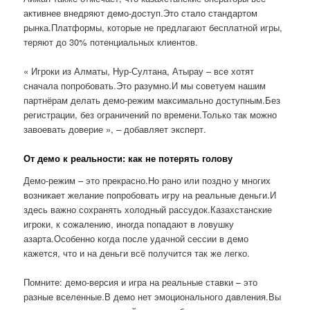
активнее внедряют демо-доступ.Это стало стандартом
рынка.Платформы, которые не предлагают бесплатной игры,
теряют до 30% потенциальных клиентов.
« Игроки из Алматы, Нур-Султана, Атырау – все хотят
сначала попробовать.Это разумно.И мы советуем нашим
партнёрам делать демо-режим максимально доступным.Без
регистрации, без ограничений по времени.Только так можно
завоевать доверие », – добавляет эксперт.
От демо к реальности: как не потерять голову
Демо-режим – это прекрасно.Но рано или поздно у многих
возникает желание попробовать игру на реальные деньги.И
здесь важно сохранять холодный рассудок.Казахстанские
игроки, к сожалению, иногда попадают в ловушку
азарта.Особенно когда после удачной сессии в демо
кажется, что и на деньги всё получится так же легко.
Помните: демо-версия и игра на реальные ставки – это
разные вселенные.В демо нет эмоционального давления.Вы