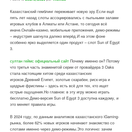
Казахстанский гемблинг переживает новую эру.Если ещё
пять лет назад слоты ассоциировались с пыльными залами
игровых клубов в Алматы или Астане, то сегодня всё
иначе.Онлайн-казино, мобильные приложения, демо-режимы
– индустрия шагнула далеко вперёд.И на этом фоне
особенно ярко выделяется один продукт – слот Sun of Egypt
3.
султан геймс официальный сайт
Почему именно он? Потому
что третья часть знаменитой серии от провайдера 3 Oaks
стала настоящим хитом среди казахстанских
игроков.Древний Египет, золотые скарабеи, риск-игра и
щедрые фриспины – здесь есть всё для тех, кто ищет
острые ощущения.Но главное: в эту игру можно играть
бесплатно.Демо-версия Sun of Egypt 3 доступна каждому, и
это меняет правила игры.
В 2024 году, по данным аналитиков казахстанского iGaming-
рынка, более 62% новых игроков начинают знакомство со
слотами именно через демо-режимы.Это логично: зачем