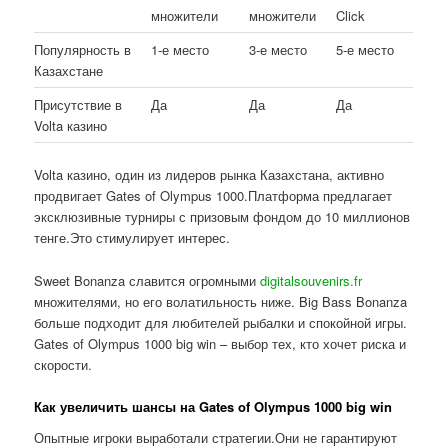
множители
множители
Click
Популярность в
1-е место
3-е место
5-е место
Казахстане
Присутствие в
Да
Да
Да
Volta казино
Volta казино, один из лидеров рынка Казахстана, активно
продвигает Gates of Olympus 1000.Платформа предлагает
эксклюзивные турниры с призовым фондом до 10 миллионов
тенге.Это стимулирует интерес.
Sweet Bonanza славится огромными
digitalsouvenirs.fr
множителями, но его волатильность ниже. Big Bass Bonanza
больше подходит для любителей рыбалки и спокойной игры.
Gates of Olympus 1000 big win – выбор тех, кто хочет риска и
скорости.
Как увеличить шансы на Gates of Olympus 1000 big win
Опытные игроки выработали стратегии.Они не гарантируют