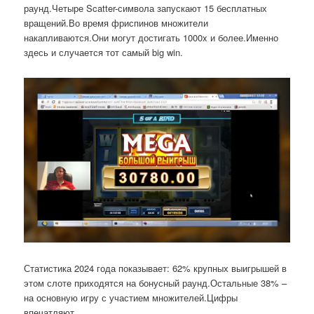
раунд.Четыре Scatter-символа запускают 15 бесплатных
вращений.Во время фриспинов множители
накапливаются.Они могут достигать 1000x и более.Именно
здесь и случается тот самый big win.
Статистика 2024 года показывает: 62% крупных выигрышей в
этом слоте приходятся на бонусный раунд.Остальные 38% –
на основную игру с участием множителей.Цифры
впечатляют.