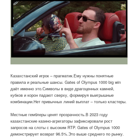
Казахстанский игрок – прагматик.Ему нужны понятные
правила и реальные шансы. Gates of Olympus 1000 big win
даёт именно это.Символы в виде драгоценных камней,
кубков и корон падают сверху, формируя выигрышные
комбинации.Нет привычных линий выплат – только кластеры.
Местные гемблеры ценят прозрачность.В 2023 году
казахстанские казино-агрегаторы зафиксировали рост
запросов на слоты с высоким RTP. Gates of Olympus 1000
демонстрирует возврат 96.5%.Это выше среднего по рынку.