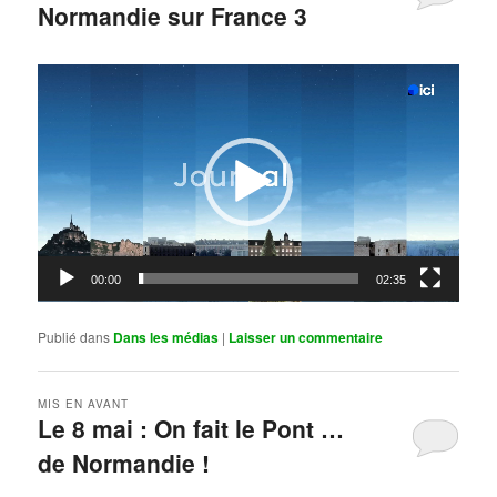
Normandie sur France 3
Publié le
mai 11, 2026
par
Steph
Lecteur
vidéo
00:00
02:35
Publié dans
Dans les médias
|
Laisser un commentaire
MIS EN AVANT
Le 8 mai : On fait le Pont …
de Normandie !