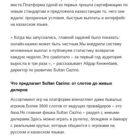
месте.Платформа одной из первых прошла сертификацию по
новым стандартам и предложила казахстанцам то, чего они
ждали: прозрачные условия, быстрые выплаты и интерфейс
на казахском языке.
« Когда мы запускались, главной задачей было показать:
онлайн-казино может быть честным.Мы внедрили систему
мгновенных выплат и публикуем статистику возвратов
каждую неделю.Это сработало – за первый год аудитория
выросла в три раза », – рассказывает Айдар Кенжебаев,
директор по развитию Sultan Cazino.
Что предлагает Sultan Cazino: от слотов до живых
дилеров
Ассортимент игр на платформе впечатляет даже бывалых
игроков.Более 3500 слотов от ведущих провайдеров – это
база.Но главная фишка Sultan Cazino – раздел с живыми
дилерами.Здесь можно играть в рулетку, блэкджек и баккару
с реальными крупье, которые общаются с игроками на
русском и казахском языках.