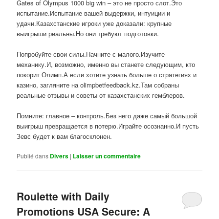
Gates of Olympus 1000 big win – это не просто слот.Это
испытание.Испытание вашей выдержки, интуиции и
удачи.Казахстанские игроки уже доказали: крупные
выигрыши реальны.Но они требуют подготовки.
Попробуйте свои силы.Начните с малого.Изучите
механику.И, возможно, именно вы станете следующим, кто
покорит Олимп.А если хотите узнать больше о стратегиях и
казино, загляните на olimpbetfeedback.kz.Там собраны
реальные отзывы и советы от казахстанских гемблеров.
Помните: главное – контроль.Без него даже самый большой
выигрыш превращается в потерю.Играйте осознанно.И пусть
Зевс будет к вам благосклонен.
Publié dans
Divers
|
Laisser un commentaire
Roulette with Daily
Promotions USA Secure: A