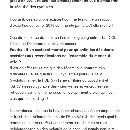
jusqu’en 2031, refuse tout aménagement en vue d’améliorer
la sécurité des cyclistes.
Pourtant, des solutions existent comme le montre un rapport
d’expertise de février 2019 commandé par la CCI elle-même !
Que de temps perdu ! Les parties de ping-pong entre État, CCI,
Région et Départements doivent cesser !
Faudra-t-il un accident mortel pour qu’enfin les décideurs
accèdent aux revendications de l’ensemble du monde du
vélo ?
Il est en effet rarissime que des fédérations pourtant très
différentes, telles que la FFC (cyclisme sportif), la FFV
(cyclotourisme), la FUB (cyclisme utilitaire ou quotidien) et
l’AF3V (réseau cyclable des voies vertes et véloroutes) se
retrouvent sur une même question ce qui montre bien qu’il est
plus que temps d’agir !
De nombreux touristes le traversent chaque année en empruntant
le trajet de la Vélomaritime ou de l’Euro Vélo 4, des cyclosportifs
normands l’utilisent très fréquemment lors de leurs sorties
hebdomadaires ou des salariés de la zone industrialo-portuaire