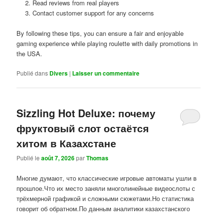
Read reviews from real players
Contact customer support for any concerns
By following these tips, you can ensure a fair and enjoyable
gaming experience while playing roulette with daily promotions in
the USA.
Publié dans
Divers
|
Laisser un commentaire
Sizzling Hot Deluxe: почему
фруктовый слот остаётся
хитом в Казахстане
Publié le
août 7, 2026
par
Thomas
Многие думают, что классические игровые автоматы ушли в
прошлое.Что их место заняли многолинейные видеослоты с
трёхмерной графикой и сложными сюжетами.Но статистика
говорит об обратном.По данным аналитики казахстанского