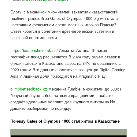
Слоты с механикой множителей захватили казахстанский
гемблинг-рынок.Игра Gates of Olympus 1000 big win стала
настоящим феноменом среди местных игроков.Почему?
Ответ кроется в сочетании древнегреческой эстетики и
взрывной волатильности.
https://barabashovo.ck.ua/
Алматы, Астана, Шымкент –
география побед расширяется.В 2024 году объём ставок в
онлайн-слотах в Казахстане вырос на 34% по сравнению с
2023 годом.Это данные аналитического центра Digital Gaming
Asia.И львиная доля приходится на Pragmatic Play.
olimpbetfeedback.kz
Механика Tumble, множители до 500x и
бонусный раунд с бесплатными вращениями – всё это
создаёт идеальные условия для крупного выигрыша.Но
давайте разберёмся по порядку.
Почему Gates of Olympus 1000 стал хитом в Казахстане