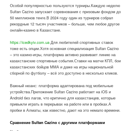
Особой популярностью пользуются турниры.Каждую неделю
Sultan Cazino запускает соревнования с призовым фондом до
50 миллионов тенге.В 2024 году один из турниров собрал
рекордные 12 тысяч участников – больше, чем любое другое
онлайн-казино в Казахстане.
https://icedkyiv.com.ua
Для любителей спортивных ставок
тоже есть опции.Хотя основная специализация Sultan Cazino
– это казино-игры, платформа активно развивает линию на
казахстанские спортивные события.Ставки на матчи КПЛ, бои
казахстанских бойцов ММА и даже на игры национальной
сборной по футболу – всё это доступно в несколько кликов.
Важный нюанс: платформа адаптирована под мобильные
устройства.Приложение Sultan Cazino работает на iOS и
Android без лагов, что критично для казахстанцев, которые
привыкли играть в перерывах на работе или в пробках.А
пробки в Алматы, как известно, дают на это немало времени.
Сравнение Sultan Cazino с другими платформами