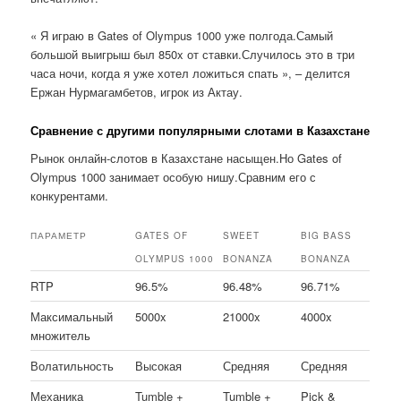
« Я играю в Gates of Olympus 1000 уже полгода.Самый
большой выигрыш был 850x от ставки.Случилось это в три
часа ночи, когда я уже хотел ложиться спать », – делится
Ержан Нурмагамбетов, игрок из Актау.
Сравнение с другими популярными слотами в Казахстане
Рынок онлайн-слотов в Казахстане насыщен.Но Gates of
Olympus 1000 занимает особую нишу.Сравним его с
конкурентами.
ПАРАМЕТР
GATES OF
SWEET
BIG BASS
OLYMPUS 1000
BONANZA
BONANZA
RTP
96.5%
96.48%
96.71%
Максимальный
5000x
21000x
4000x
множитель
Волатильность
Высокая
Средняя
Средняя
Механика
Tumble +
Tumble +
Pick &