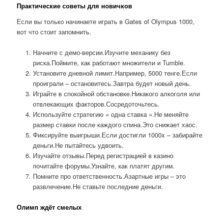
Практические советы для новичков
Если вы только начинаете играть в Gates of Olympus 1000,
вот что стоит запомнить.
Начните с демо-версии.Изучите механику без
риска.Поймите, как работают множители и Tumble.
Установите дневной лимит.Например, 5000 тенге.Если
проиграли – остановитесь.Завтра будет новый день.
Играйте в спокойной обстановке.Никакого алкоголя или
отвлекающих факторов.Сосредоточьтесь.
Используйте стратегию « одна ставка ».Не меняйте
размер ставки после каждого спина.Это снижает хаос.
Фиксируйте выигрыши.Если достигли 1000x – забирайте
деньги.Не пытайтесь удвоить.
Изучайте отзывы.Перед регистрацией в казино
почитайте форумы.Узнайте, как платят другим.
Помните про ответственность.Азартные игры – это
развлечение.Не ставьте последние деньги.
Олимп ждёт смелых