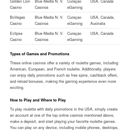
Golden Lion
Blue Media N. V.
Curaçao
USA, Canada
Casino
Casinos
eGaming
BoVegas
Blue Media N. V.
Curaçao
USA, Canada,
Casino
Casinos
eGaming
Australia
Eclipse
Blue Media N. V.
Curaçao
USA, Canada
Casino
Casinos
eGaming
Types of Games and Promotions
These online casinos offer a variety of roulette games, including
American, European, and French roulette. Additionally, players
can enjoy daily promotions such as free spins, cashback offers,
and reload bonuses, making the gaming experience even more
exciting.
How to Play and Where to Play
To play roulette with daily promotions in the USA, simply create
an account at one of the top online casinos mentioned above,
make a deposit, and start playing your favorite roulette games.
You can play on any device, including mobile phones, desktops,