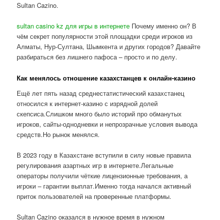
Sultan Cazino.
sultan casino kz для игры в интернете
Почему именно он? В
чём секрет популярности этой площадки среди игроков из
Алматы, Нур-Султана, Шымкента и других городов? Давайте
разбираться без лишнего пафоса – просто и по делу.
Как менялось отношение казахстанцев к онлайн-казино
Ещё лет пять назад среднестатистический казахстанец
относился к интернет-казино с изрядной долей
скепсиса.Слишком много было историй про обманутых
игроков, сайты-однодневки и непрозрачные условия вывода
средств.Но рынок менялся.
В 2023 году в Казахстане вступили в силу новые правила
регулирования азартных игр в интернете.Легальные
операторы получили чёткие лицензионные требования, а
игроки – гарантии выплат.Именно тогда начался активный
приток пользователей на проверенные платформы.
Sultan Cazino оказался в нужное время в нужном