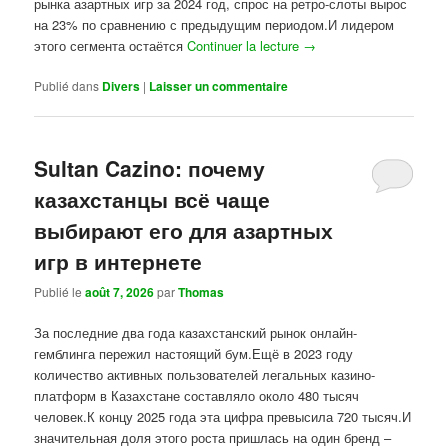
рынка азартных игр за 2024 год, спрос на ретро-слоты вырос
на 23% по сравнению с предыдущим периодом.И лидером
этого сегмента остаётся
Continuer la lecture
→
Publié dans
Divers
|
Laisser un commentaire
Sultan Cazino: почему
казахстанцы всё чаще
выбирают его для азартных
игр в интернете
Publié le
août 7, 2026
par
Thomas
За последние два года казахстанский рынок онлайн-
гемблинга пережил настоящий бум.Ещё в 2023 году
количество активных пользователей легальных казино-
платформ в Казахстане составляло около 480 тысяч
человек.К концу 2025 года эта цифра превысила 720 тысяч.И
значительная доля этого роста пришлась на один бренд –