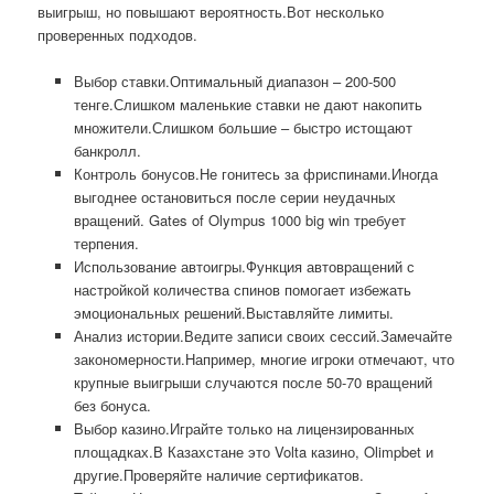
выигрыш, но повышают вероятность.Вот несколько
проверенных подходов.
Выбор ставки.Оптимальный диапазон – 200-500
тенге.Слишком маленькие ставки не дают накопить
множители.Слишком большие – быстро истощают
банкролл.
Контроль бонусов.Не гонитесь за фриспинами.Иногда
выгоднее остановиться после серии неудачных
вращений. Gates of Olympus 1000 big win требует
терпения.
Использование автоигры.Функция автовращений с
настройкой количества спинов помогает избежать
эмоциональных решений.Выставляйте лимиты.
Анализ истории.Ведите записи своих сессий.Замечайте
закономерности.Например, многие игроки отмечают, что
крупные выигрыши случаются после 50-70 вращений
без бонуса.
Выбор казино.Играйте только на лицензированных
площадках.В Казахстане это Volta казино, Olimpbet и
другие.Проверяйте наличие сертификатов.