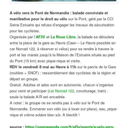
A vélo vers le Pont de Normandie : balade conviviale et
manifestive
pour le droit au vélo
sur le Pont, géré par la CCI
Seine Estuaire qui refuse d’engager les travaux de sécurisation
pour les cyclistes.
Organisée par l’
AF3V
et
La Roue Libre
, la balade se déroulera
entre la place de la gare au Havre (Caen – Le Havre possible en
car Nomad 122, à réserver si vélos) pour se rendre à travers le
port et les marais jusqu’à la Maison de l’Estuaire située au pied
du Pont (15 km) avec pique-nique et visite.
RDV le vendredi 8 mai au Havre à 11h
sur le parvis de la Gare
(routière + SNCF) : rassemblement des cyclistes de la région et
départ en groupe.
Gratuit. Adultes et ados sont en autonomie, chacun s’organise
pour venir et participer (
car Nomad 122
, covoiturage, train) :
seule la balade A/R est encadrée.
A noter : le groupe ne se rendra pas à vélo sur le Pont de
Normandie. Emmener son vélo (ou à louer sur place), eau, pique-
nique et crème solaire bien sûr. A bientôt !
source :
https://openagenda.com/fr/af3v/events/a-velo-vers-