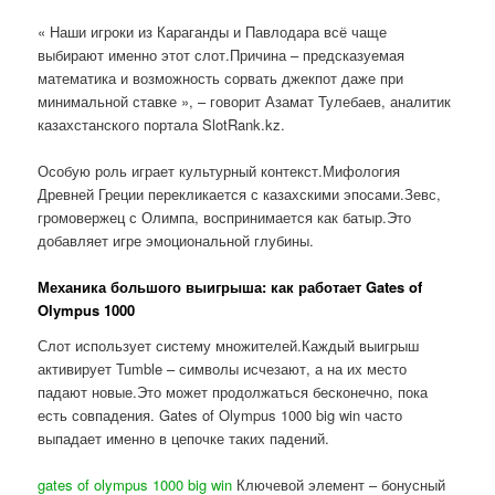
« Наши игроки из Караганды и Павлодара всё чаще
выбирают именно этот слот.Причина – предсказуемая
математика и возможность сорвать джекпот даже при
минимальной ставке », – говорит Азамат Тулебаев, аналитик
казахстанского портала SlotRank.kz.
Особую роль играет культурный контекст.Мифология
Древней Греции перекликается с казахскими эпосами.Зевс,
громовержец с Олимпа, воспринимается как батыр.Это
добавляет игре эмоциональной глубины.
Механика большого выигрыша: как работает Gates of
Olympus 1000
Слот использует систему множителей.Каждый выигрыш
активирует Tumble – символы исчезают, а на их место
падают новые.Это может продолжаться бесконечно, пока
есть совпадения. Gates of Olympus 1000 big win часто
выпадает именно в цепочке таких падений.
gates of olympus 1000 big win
Ключевой элемент – бонусный