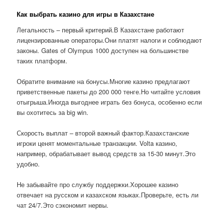
Как выбрать казино для игры в Казахстане
Легальность – первый критерий.В Казахстане работают
лицензированные операторы.Они платят налоги и соблюдают
законы. Gates of Olympus 1000 доступен на большинстве
таких платформ.
Обратите внимание на бонусы.Многие казино предлагают
приветственные пакеты до 200 000 тенге.Но читайте условия
отыгрыша.Иногда выгоднее играть без бонуса, особенно если
вы охотитесь за big win.
Скорость выплат – второй важный фактор.Казахстанские
игроки ценят моментальные транзакции. Volta казино,
например, обрабатывает вывод средств за 15-30 минут.Это
удобно.
Не забывайте про службу поддержки.Хорошее казино
отвечает на русском и казахском языках.Проверьте, есть ли
чат 24/7.Это сэкономит нервы.