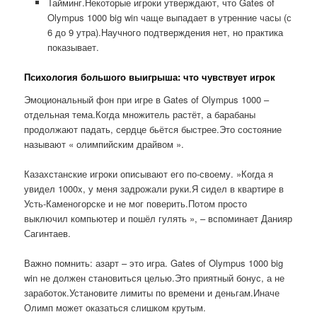
Тайминг.Некоторые игроки утверждают, что Gates of
Olympus 1000 big win чаще выпадает в утренние часы (с
6 до 9 утра).Научного подтверждения нет, но практика
показывает.
Психология большого выигрыша: что чувствует игрок
Эмоциональный фон при игре в Gates of Olympus 1000 –
отдельная тема.Когда множитель растёт, а барабаны
продолжают падать, сердце бьётся быстрее.Это состояние
называют « олимпийским драйвом ».
Казахстанские игроки описывают его по-своему. »Когда я
увидел 1000x, у меня задрожали руки.Я сидел в квартире в
Усть-Каменогорске и не мог поверить.Потом просто
выключил компьютер и пошёл гулять », – вспоминает Данияр
Сагинтаев.
Важно помнить: азарт – это игра. Gates of Olympus 1000 big
win не должен становиться целью.Это приятный бонус, а не
заработок.Установите лимиты по времени и деньгам.Иначе
Олимп может оказаться слишком крутым.