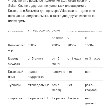
Чтобы понять реальное положение дел, стоит сравнить
Sultan Cazino с другими популярными площадками в
Казахстане.Возьмём для примера Volta казино – одного из
признанных лидеров рынка, а также две другие известные
платформы.
КРИТЕРИЙ
SULTAN CAZINO
VOLTA
ПЛАТФОРМА
ПЛАТФОРМА
КАЗИНО
C
D
Количество
3500+
2800+
2000+
1500+
игр
Вывод
от 5 минут
от 15
от 1 часа
от 3 часов
средств
минут
Казахский
полная
частично
нет
нет
язык
поддержка
Турниры
еженедельные
раз в
нет
раз в
месяц
квартал
Лицензия
Кюрасао + РК
Кюрасао
Кюрасао
нет
данных