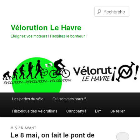
Aller
Aller
au
au
Rech
contenu
contenu
principal
secondaire
Vélorution Le Havre
Eteignez vos moteurs ! Respirez le bonheur !
Menu
Les perles du vélo
Qui sommes nous ?
principal
Historique des Vélorutions
Cartoparty !
DIY
Se relier
MIS EN AVANT
Le 8 mai, on fait le pont de