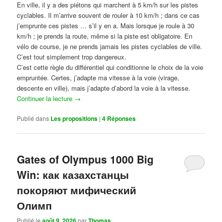
En ville, il y a des piétons qui marchent à 5 km/h sur les pistes
cyclables. Il m’arrive souvent de rouler à 10 km/h ; dans ce cas
j’emprunte ces pistes … s’il y en a. Mais lorsque je roule à 30
km/h ; je prends la route, même si la piste est obligatoire. En
vélo de course, je ne prends jamais les pistes cyclables de ville.
C’est tout simplement trop dangereux.
C’est cette règle du différentiel qui conditionne le choix de la voie
empruntée. Certes, j’adapte ma vitesse à la voie (virage,
descente en ville), mais j’adapte d’abord la voie à la vitesse.
Continuer la lecture
→
Publié dans
Les propositions
|
4
Réponses
Gates of Olympus 1000 Big
Win: как казахстанцы
покоряют мифический
Олимп
Publié le
août 9, 2026
par
Thomas