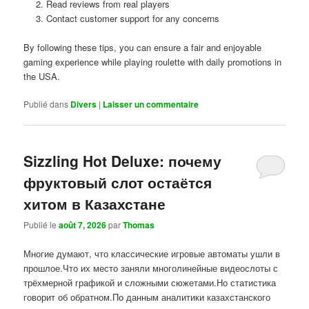
Read reviews from real players
Contact customer support for any concerns
By following these tips, you can ensure a fair and enjoyable
gaming experience while playing roulette with daily promotions in
the USA.
Publié dans
Divers
|
Laisser un commentaire
Sizzling Hot Deluxe: почему
фруктовый слот остаётся
хитом в Казахстане
Publié le
août 7, 2026
par
Thomas
Многие думают, что классические игровые автоматы ушли в
прошлое.Что их место заняли многолинейные видеослоты с
трёхмерной графикой и сложными сюжетами.Но статистика
говорит об обратном.По данным аналитики казахстанского