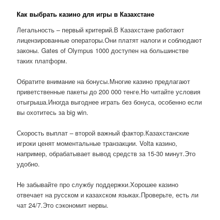
Как выбрать казино для игры в Казахстане
Легальность – первый критерий.В Казахстане работают
лицензированные операторы.Они платят налоги и соблюдают
законы. Gates of Olympus 1000 доступен на большинстве
таких платформ.
Обратите внимание на бонусы.Многие казино предлагают
приветственные пакеты до 200 000 тенге.Но читайте условия
отыгрыша.Иногда выгоднее играть без бонуса, особенно если
вы охотитесь за big win.
Скорость выплат – второй важный фактор.Казахстанские
игроки ценят моментальные транзакции. Volta казино,
например, обрабатывает вывод средств за 15-30 минут.Это
удобно.
Не забывайте про службу поддержки.Хорошее казино
отвечает на русском и казахском языках.Проверьте, есть ли
чат 24/7.Это сэкономит нервы.