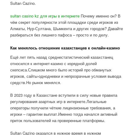
Sultan Cazino.
sultan casino kz для игры в интернете
Почему именно он? В
чём секрет популярности этой площадки среди игроков из
Алматы, Нур-Султана, Шымкента и других городов? Давайте
разбираться без лишнего пафоса – просто и по делу.
Как менялось отношение казахстанцев к онлайн-казино
Ещё лет пять назад среднестатистический казахстанец
относился к интернет-казино с изрядной долей
скепсиса.Слишком много было историй про обманутых
игроков, сайты-однодневки и непрозрачные условия вывода
средств.Но рынок менялся.
В 2023 году в Казахстане вступили в силу новые правила
регулирования азартных игр в интернете.Легальные
операторы получили чёткие лицензионные требования, а
игроки – гарантии выплат.Именно тогда начался активный
приток пользователей на проверенные платформы.
Sultan Cazino оказался в нужное время в нужном