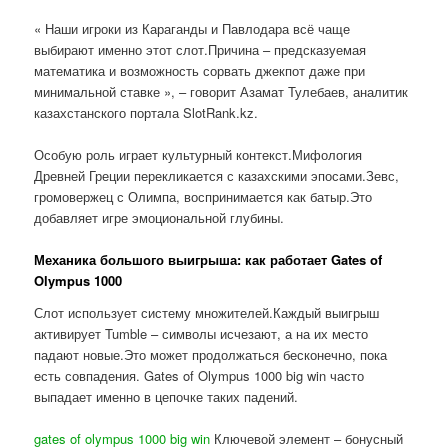
« Наши игроки из Караганды и Павлодара всё чаще
выбирают именно этот слот.Причина – предсказуемая
математика и возможность сорвать джекпот даже при
минимальной ставке », – говорит Азамат Тулебаев, аналитик
казахстанского портала SlotRank.kz.
Особую роль играет культурный контекст.Мифология
Древней Греции перекликается с казахскими эпосами.Зевс,
громовержец с Олимпа, воспринимается как батыр.Это
добавляет игре эмоциональной глубины.
Механика большого выигрыша: как работает Gates of
Olympus 1000
Слот использует систему множителей.Каждый выигрыш
активирует Tumble – символы исчезают, а на их место
падают новые.Это может продолжаться бесконечно, пока
есть совпадения. Gates of Olympus 1000 big win часто
выпадает именно в цепочке таких падений.
gates of olympus 1000 big win
Ключевой элемент – бонусный