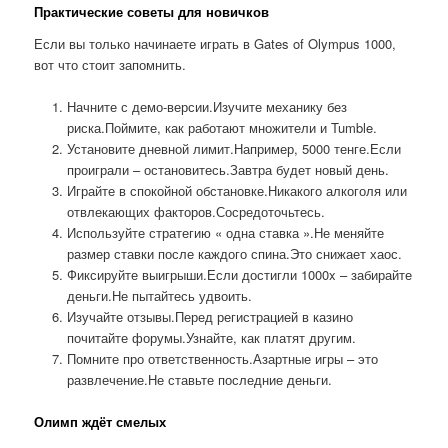
Практические советы для новичков
Если вы только начинаете играть в Gates of Olympus 1000,
вот что стоит запомнить.
Начните с демо-версии.Изучите механику без
риска.Поймите, как работают множители и Tumble.
Установите дневной лимит.Например, 5000 тенге.Если
проиграли – остановитесь.Завтра будет новый день.
Играйте в спокойной обстановке.Никакого алкоголя или
отвлекающих факторов.Сосредоточьтесь.
Используйте стратегию « одна ставка ».Не меняйте
размер ставки после каждого спина.Это снижает хаос.
Фиксируйте выигрыши.Если достигли 1000x – забирайте
деньги.Не пытайтесь удвоить.
Изучайте отзывы.Перед регистрацией в казино
почитайте форумы.Узнайте, как платят другим.
Помните про ответственность.Азартные игры – это
развлечение.Не ставьте последние деньги.
Олимп ждёт смелых