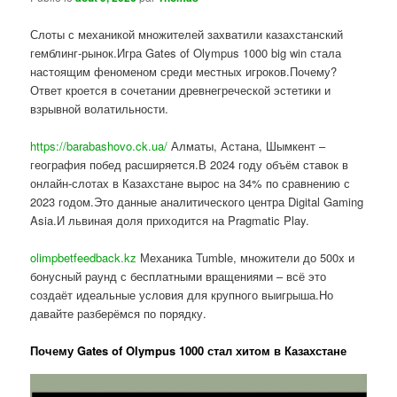
Слоты с механикой множителей захватили казахстанский
гемблинг-рынок.Игра Gates of Olympus 1000 big win стала
настоящим феноменом среди местных игроков.Почему?
Ответ кроется в сочетании древнегреческой эстетики и
взрывной волатильности.
https://barabashovo.ck.ua/
Алматы, Астана, Шымкент –
география побед расширяется.В 2024 году объём ставок в
онлайн-слотах в Казахстане вырос на 34% по сравнению с
2023 годом.Это данные аналитического центра Digital Gaming
Asia.И львиная доля приходится на Pragmatic Play.
olimpbetfeedback.kz
Механика Tumble, множители до 500x и
бонусный раунд с бесплатными вращениями – всё это
создаёт идеальные условия для крупного выигрыша.Но
давайте разберёмся по порядку.
Почему Gates of Olympus 1000 стал хитом в Казахстане