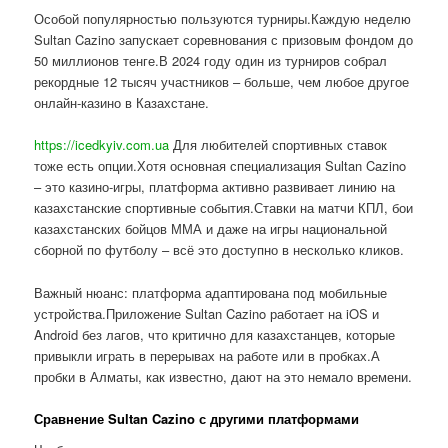
Особой популярностью пользуются турниры.Каждую неделю
Sultan Cazino запускает соревнования с призовым фондом до
50 миллионов тенге.В 2024 году один из турниров собрал
рекордные 12 тысяч участников – больше, чем любое другое
онлайн-казино в Казахстане.
https://icedkyiv.com.ua
Для любителей спортивных ставок
тоже есть опции.Хотя основная специализация Sultan Cazino
– это казино-игры, платформа активно развивает линию на
казахстанские спортивные события.Ставки на матчи КПЛ, бои
казахстанских бойцов ММА и даже на игры национальной
сборной по футболу – всё это доступно в несколько кликов.
Важный нюанс: платформа адаптирована под мобильные
устройства.Приложение Sultan Cazino работает на iOS и
Android без лагов, что критично для казахстанцев, которые
привыкли играть в перерывах на работе или в пробках.А
пробки в Алматы, как известно, дают на это немало времени.
Сравнение Sultan Cazino с другими платформами