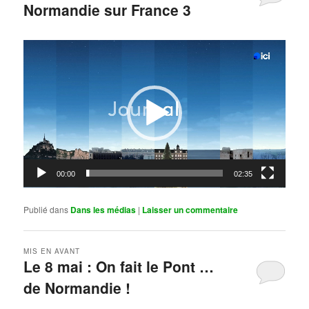
Normandie sur France 3
Publié le
mai 11, 2026
par
Steph
Lecteur
vidéo
00:00
02:35
Publié dans
Dans les médias
|
Laisser un commentaire
MIS EN AVANT
Le 8 mai : On fait le Pont …
de Normandie !