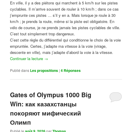
En ville, il y a des piétons qui marchent à 5 km/h sur les pistes
cyclables. Il m’arrive souvent de rouler à 10 km/h ; dans ce cas
j’emprunte ces pistes … s’il y en a. Mais lorsque je roule à 30
km/h ; je prends la route, même si la piste est obligatoire. En
vélo de course, je ne prends jamais les pistes cyclables de ville.
C’est tout simplement trop dangereux.
C’est cette règle du différentiel qui conditionne le choix de la voie
empruntée. Certes, j’adapte ma vitesse à la voie (virage,
descente en ville), mais j’adapte d’abord la voie à la vitesse.
Continuer la lecture
→
Publié dans
Les propositions
|
4
Réponses
Gates of Olympus 1000 Big
Win: как казахстанцы
покоряют мифический
Олимп
Publié le
août 9, 2026
par
Thomas