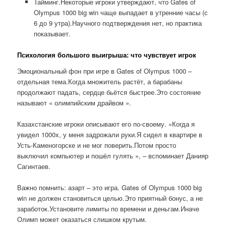
Тайминг.Некоторые игроки утверждают, что Gates of
Olympus 1000 big win чаще выпадает в утренние часы (с
6 до 9 утра).Научного подтверждения нет, но практика
показывает.
Психология большого выигрыша: что чувствует игрок
Эмоциональный фон при игре в Gates of Olympus 1000 –
отдельная тема.Когда множитель растёт, а барабаны
продолжают падать, сердце бьётся быстрее.Это состояние
называют « олимпийским драйвом ».
Казахстанские игроки описывают его по-своему. »Когда я
увидел 1000x, у меня задрожали руки.Я сидел в квартире в
Усть-Каменогорске и не мог поверить.Потом просто
выключил компьютер и пошёл гулять », – вспоминает Данияр
Сагинтаев.
Важно помнить: азарт – это игра. Gates of Olympus 1000 big
win не должен становиться целью.Это приятный бонус, а не
заработок.Установите лимиты по времени и деньгам.Иначе
Олимп может оказаться слишком крутым.