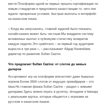
месте.Платформа одной из первых прошла сертификацию по
новым стандартам и предложила казахстанцам то, чего они
ждали: прозрачные условия, быстрые выплаты и интерфейс
на казахском языке.
« Когда мы запускались, главной задачей было показать:
онлайн-казино может быть честным.Мы внедрили систему
мгновенных выплат и публикуем статистику возвратов
каждую неделю.Это сработало – за первый год аудитория
выросла в три раза », – рассказывает Айдар Кенжебаев,
директор по развитию Sultan Cazino.
Что предлагает Sultan Cazino: от слотов до живых
дилеров
Ассортимент игр на платформе впечатляет даже бывалых
игроков.Более 3500 слотов от ведущих провайдеров – это
база.Но главная фишка Sultan Cazino – раздел с живыми
дилерами.Здесь можно играть в рулетку, блэкджек и баккару
с реальными крупье, которые общаются с игроками на
русском и казахском языках.