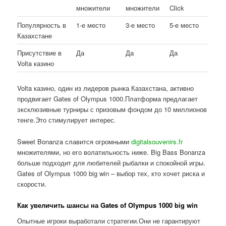
множители
множители
Click
Популярность в
1-е место
3-е место
5-е место
Казахстане
Присутствие в
Да
Да
Да
Volta казино
Volta казино, один из лидеров рынка Казахстана, активно
продвигает Gates of Olympus 1000.Платформа предлагает
эксклюзивные турниры с призовым фондом до 10 миллионов
тенге.Это стимулирует интерес.
Sweet Bonanza славится огромными
digitalsouvenirs.fr
множителями, но его волатильность ниже. Big Bass Bonanza
больше подходит для любителей рыбалки и спокойной игры.
Gates of Olympus 1000 big win – выбор тех, кто хочет риска и
скорости.
Как увеличить шансы на Gates of Olympus 1000 big win
Опытные игроки выработали стратегии.Они не гарантируют