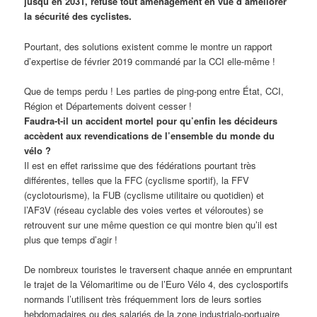
jusqu’en 2031, refuse tout aménagement en vue d’améliorer
la sécurité des cyclistes.
Pourtant, des solutions existent comme le montre un rapport
d’expertise de février 2019 commandé par la CCI elle-même !
Que de temps perdu ! Les parties de ping-pong entre État, CCI,
Région et Départements doivent cesser !
Faudra-t-il un accident mortel pour qu’enfin les décideurs
accèdent aux revendications de l’ensemble du monde du
vélo ?
Il est en effet rarissime que des fédérations pourtant très
différentes, telles que la FFC (cyclisme sportif), la FFV
(cyclotourisme), la FUB (cyclisme utilitaire ou quotidien) et
l’AF3V (réseau cyclable des voies vertes et véloroutes) se
retrouvent sur une même question ce qui montre bien qu’il est
plus que temps d’agir !
De nombreux touristes le traversent chaque année en empruntant
le trajet de la Vélomaritime ou de l’Euro Vélo 4, des cyclosportifs
normands l’utilisent très fréquemment lors de leurs sorties
hebdomadaires ou des salariés de la zone industrialo-portuaire