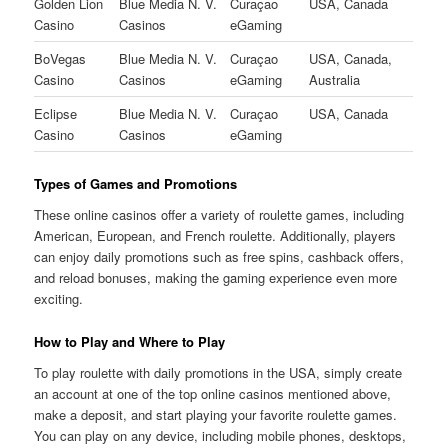
Golden Lion
Blue Media N. V.
Curaçao
USA, Canada
Casino
Casinos
eGaming
BoVegas
Blue Media N. V.
Curaçao
USA, Canada,
Casino
Casinos
eGaming
Australia
Eclipse
Blue Media N. V.
Curaçao
USA, Canada
Casino
Casinos
eGaming
Types of Games and Promotions
These online casinos offer a variety of roulette games, including
American, European, and French roulette. Additionally, players
can enjoy daily promotions such as free spins, cashback offers,
and reload bonuses, making the gaming experience even more
exciting.
How to Play and Where to Play
To play roulette with daily promotions in the USA, simply create
an account at one of the top online casinos mentioned above,
make a deposit, and start playing your favorite roulette games.
You can play on any device, including mobile phones, desktops,