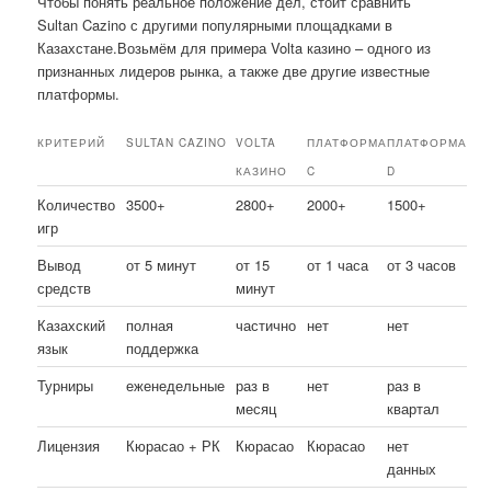
Чтобы понять реальное положение дел, стоит сравнить
Sultan Cazino с другими популярными площадками в
Казахстане.Возьмём для примера Volta казино – одного из
признанных лидеров рынка, а также две другие известные
платформы.
КРИТЕРИЙ
SULTAN CAZINO
VOLTA
ПЛАТФОРМА
ПЛАТФОРМА
КАЗИНО
C
D
Количество
3500+
2800+
2000+
1500+
игр
Вывод
от 5 минут
от 15
от 1 часа
от 3 часов
средств
минут
Казахский
полная
частично
нет
нет
язык
поддержка
Турниры
еженедельные
раз в
нет
раз в
месяц
квартал
Лицензия
Кюрасао + РК
Кюрасао
Кюрасао
нет
данных