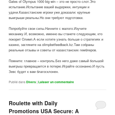
Gates of Olympus 1000 big win – это не просто слот.Это
испытание.Испытание вашей выдержки, интуиции и
удачи.Казахстанские игроки уже доказали: крупные
выигрыши реальны.Но они требуют подготовки.
Попробуйте свои силы.Начните с малого.Изучите
механику.И, возможно, именно вы станете следующим, кто
покорит Олимп.А если хотите узнать больше о стратегиях и
казино, загляните на olimpbetfeedback.kz.Там собраны
реальные отзывы и советы от казахстанских гемблеров.
Помните: главное – контроль.Без него даже самый большой
выигрыш превращается в потерю.Играйте осознанно.И пусть
Зевс будет к вам благосклонен.
Publié dans
Divers
|
Laisser un commentaire
Roulette with Daily
Promotions USA Secure: A