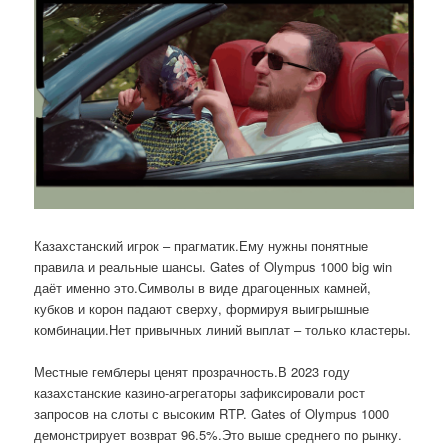
Казахстанский игрок – прагматик.Ему нужны понятные
правила и реальные шансы. Gates of Olympus 1000 big win
даёт именно это.Символы в виде драгоценных камней,
кубков и корон падают сверху, формируя выигрышные
комбинации.Нет привычных линий выплат – только кластеры.
Местные гемблеры ценят прозрачность.В 2023 году
казахстанские казино-агрегаторы зафиксировали рост
запросов на слоты с высоким RTP. Gates of Olympus 1000
демонстрирует возврат 96.5%.Это выше среднего по рынку.