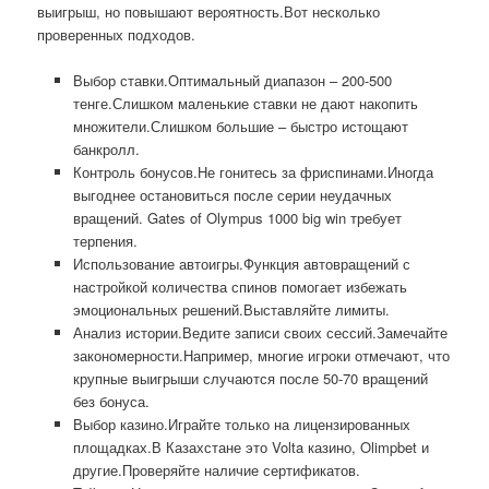
выигрыш, но повышают вероятность.Вот несколько
проверенных подходов.
Выбор ставки.Оптимальный диапазон – 200-500
тенге.Слишком маленькие ставки не дают накопить
множители.Слишком большие – быстро истощают
банкролл.
Контроль бонусов.Не гонитесь за фриспинами.Иногда
выгоднее остановиться после серии неудачных
вращений. Gates of Olympus 1000 big win требует
терпения.
Использование автоигры.Функция автовращений с
настройкой количества спинов помогает избежать
эмоциональных решений.Выставляйте лимиты.
Анализ истории.Ведите записи своих сессий.Замечайте
закономерности.Например, многие игроки отмечают, что
крупные выигрыши случаются после 50-70 вращений
без бонуса.
Выбор казино.Играйте только на лицензированных
площадках.В Казахстане это Volta казино, Olimpbet и
другие.Проверяйте наличие сертификатов.