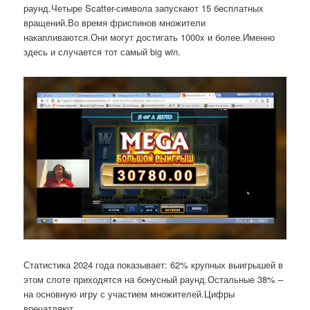
раунд.Четыре Scatter-символа запускают 15 бесплатных
вращений.Во время фриспинов множители
накапливаются.Они могут достигать 1000x и более.Именно
здесь и случается тот самый big win.
Статистика 2024 года показывает: 62% крупных выигрышей в
этом слоте приходятся на бонусный раунд.Остальные 38% –
на основную игру с участием множителей.Цифры
впечатляют.