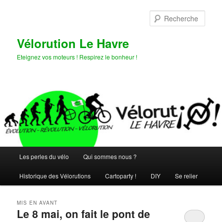
Aller
Aller
au
au
Rech
contenu
contenu
principal
secondaire
Vélorution Le Havre
Eteignez vos moteurs ! Respirez le bonheur !
Menu
Les perles du vélo
Qui sommes nous ?
principal
Historique des Vélorutions
Cartoparty !
DIY
Se relier
MIS EN AVANT
Le 8 mai, on fait le pont de