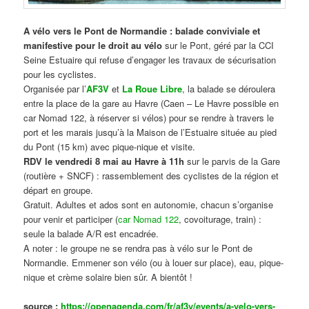
A vélo vers le Pont de Normandie : balade conviviale et
manifestive
pour le droit au vélo
sur le Pont, géré par la CCI
Seine Estuaire qui refuse d’engager les travaux de sécurisation
pour les cyclistes.
Organisée par l’
AF3V
et
La Roue Libre
, la balade se déroulera
entre la place de la gare au Havre (Caen – Le Havre possible en
car Nomad 122, à réserver si vélos) pour se rendre à travers le
port et les marais jusqu’à la Maison de l’Estuaire située au pied
du Pont (15 km) avec pique-nique et visite.
RDV le vendredi 8 mai au Havre à 11h
sur le parvis de la Gare
(routière + SNCF) : rassemblement des cyclistes de la région et
départ en groupe.
Gratuit. Adultes et ados sont en autonomie, chacun s’organise
pour venir et participer (
car Nomad 122
, covoiturage, train) :
seule la balade A/R est encadrée.
A noter : le groupe ne se rendra pas à vélo sur le Pont de
Normandie. Emmener son vélo (ou à louer sur place), eau, pique-
nique et crème solaire bien sûr. A bientôt !
source :
https://openagenda.com/fr/af3v/events/a-velo-vers-