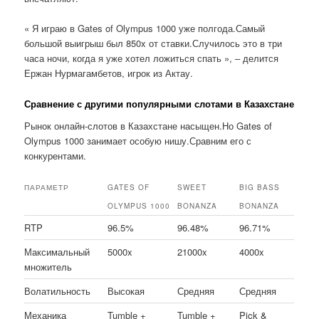
« Я играю в Gates of Olympus 1000 уже полгода.Самый
большой выигрыш был 850x от ставки.Случилось это в три
часа ночи, когда я уже хотел ложиться спать », – делится
Ержан Нурмагамбетов, игрок из Актау.
Сравнение с другими популярными слотами в Казахстане
Рынок онлайн-слотов в Казахстане насыщен.Но Gates of
Olympus 1000 занимает особую нишу.Сравним его с
конкурентами.
ПАРАМЕТР
GATES OF
SWEET
BIG BASS
OLYMPUS 1000
BONANZA
BONANZA
RTP
96.5%
96.48%
96.71%
Максимальный
5000x
21000x
4000x
множитель
Волатильность
Высокая
Средняя
Средняя
Механика
Tumble +
Tumble +
Pick &