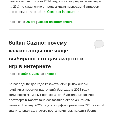
рынка азартных игр за 2024 год, спрос на ретро-слоты вырос
на 23% по сравнению с предыдущим периодом.И лидером
этого сегмента остаётся
Continuer la lecture
→
Publié dans
Divers
|
Laisser un commentaire
Sultan Cazino: почему
казахстанцы всё чаще
выбирают его для азартных
игр в интернете
Publié le
août 7, 2026
par
Thomas
За последние два года казахстанский рынок онлайн-
гемблинга пережил настоящий бум.Ещё в 2023 году
количество активных пользователей легальных казино-
платформ в Казахстане составляло около 480 тысяч
человек.К концу 2025 года эта цифра превысила 720 тысяч.И
значительная доля этого роста пришлась на один бренд –