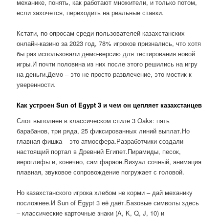
механике, понять, как работают множители, и только потом,
если захочется, переходить на реальные ставки.
Кстати, по опросам среди пользователей казахстанских
онлайн-казино за 2023 год, 78% игроков признались, что хотя
бы раз использовали демо-версию для тестирования новой
игры.И почти половина из них после этого решились на игру
на деньги.Демо – это не просто развлечение, это мостик к
уверенности.
Как устроен Sun of Egypt 3 и чем он цепляет казахстанцев
Слот выполнен в классическом стиле 3 Oaks: пять
барабанов, три ряда, 25 фиксированных линий выплат.Но
главная фишка – это атмосфера.Разработчики создали
настоящий портал в Древний Египет.Пирамиды, песок,
иероглифы и, конечно, сам фараон.Визуал сочный, анимация
плавная, звуковое сопровождение погружает с головой.
Но казахстанского игрока хлебом не корми – дай механику
посложнее.И Sun of Egypt 3 её даёт.Базовые символы здесь
– классические карточные знаки (A, K, Q, J, 10) и