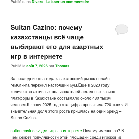
Publié dans
Divers
|
Laisser un commentaire
Sultan Cazino: почему
казахстанцы всё чаще
выбирают его для азартных
игр в интернете
Publié le
août 7, 2026
par
Thomas
За последние два года казахстанский рынок онлайн-
гемблинга пережил настоящий бум.Ещё в 2023 году
количество активных пользователей легальных казино-
платформ в Казахстане составляло около 480 тысяч
человек.К концу 2025 года эта цифра превысила 720 тысяч.И
значительная доля этого роста пришлась на один бренд –
Sultan Cazino.
sultan casino kz для игры в интернете
Почему именно он? В
чём секрет популярности этой площадки среди игроков из