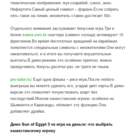
тематические изображения: жук-скарабей, сокол, анкх,
Нефертити.Самый ценный символ – фараон.Если собрать
пять таких на линии, множитель ставки достигает 50x.
Отдельного внимания заслуживает бонусная игра.Три и
более
soeva.com.br
скаттера (символ солнца) активируют 10
фриспинов.Во время бесплатных вращений на барабанах
появляются специальные символы с множителями.Они могут
накапливаться, и в итоге вы получаете внушительные
выплаты.В демо-режиме это особенно приятно: можно
прокручивать бонусы десятки раз, не тратя ни тиына.
pro-salon.kz
Ещё одна фишка – риск-игра.После любого
выигрыша вы можете удвоить его, угадав цвет карты.В демо-
версии это позволяет почувствовать азарт без
последствий.Многие казахстанские игроки, особенно из
Шымкента и Караганды, обожают эту функцию.Она
добавляет драйва.
Демо Sun of Egypt 3 vs игра на деньги: что выбрать
казахстанскому игроку