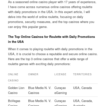
As a seasoned online casino player with 17 years of experience,
I have come across numerous online casinos offering roulette
with daily promotions in the USA. In this expert article, I will
delve into the world of online roulette, focusing on daily
promotions, security measures, and the top casinos where you
can enjoy this popular game.
The Top Online Casinos for Roulette with Daily Promotions
in the USA
When it comes to playing roulette with daily promotions in the
USA, it is crucial to choose a reputable and secure online casino.
Here are the top 3 online casinos that offer a wide range of
roulette games with exciting daily promotions:
ONLINE
OWNER
LICENSE
TERRITORIES
CASINO
Golden Lion
Blue Media N. V.
Curaçao
USA, Canada
Casino
Casinos
eGaming
BoVegas
Blue Media N. V.
Curaçao
USA, Canada,
Casino
Casinos
eGaming
Australia