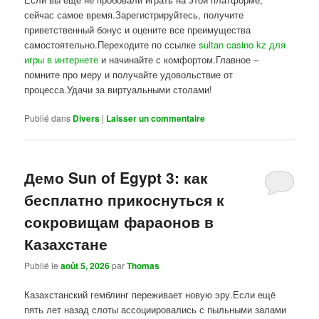
сейчас самое время.Зарегистрируйтесь, получите
приветственный бонус и оцените все преимущества
самостоятельно.Переходите по ссылке
sultan casino kz для
игры в интернете
и начинайте с комфортом.Главное –
помните про меру и получайте удовольствие от
процесса.Удачи за виртуальными столами!
Publié dans
Divers
|
Laisser un commentaire
Демо Sun of Egypt 3: как
бесплатно прикоснуться к
сокровищам фараонов в
Казахстане
Publié le
août 5, 2026
par
Thomas
Казахстанский гемблинг переживает новую эру.Если ещё
пять лет назад слоты ассоциировались с пыльными залами