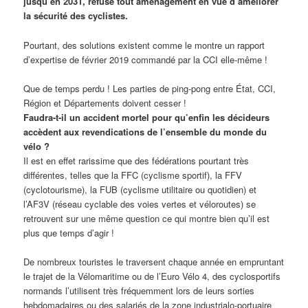
jusqu’en 2031, refuse tout aménagement en vue d’améliorer
la sécurité des cyclistes.
Pourtant, des solutions existent comme le montre un rapport
d’expertise de février 2019 commandé par la CCI elle-même !
Que de temps perdu ! Les parties de ping-pong entre État, CCI,
Région et Départements doivent cesser !
Faudra-t-il un accident mortel pour qu’enfin les décideurs
accèdent aux revendications de l’ensemble du monde du
vélo ?
Il est en effet rarissime que des fédérations pourtant très
différentes, telles que la FFC (cyclisme sportif), la FFV
(cyclotourisme), la FUB (cyclisme utilitaire ou quotidien) et
l’AF3V (réseau cyclable des voies vertes et véloroutes) se
retrouvent sur une même question ce qui montre bien qu’il est
plus que temps d’agir !
De nombreux touristes le traversent chaque année en empruntant
le trajet de la Vélomaritime ou de l’Euro Vélo 4, des cyclosportifs
normands l’utilisent très fréquemment lors de leurs sorties
hebdomadaires ou des salariés de la zone industrialo-portuaire