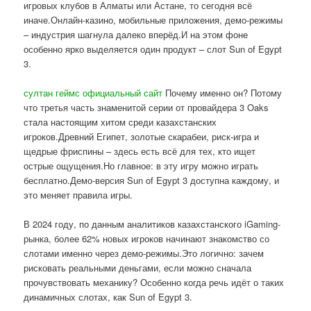
игровых клубов в Алматы или Астане, то сегодня всё
иначе.Онлайн-казино, мобильные приложения, демо-режимы
– индустрия шагнула далеко вперёд.И на этом фоне
особенно ярко выделяется один продукт – слот Sun of Egypt
3.
султан геймс официальный сайт
Почему именно он? Потому
что третья часть знаменитой серии от провайдера 3 Oaks
стала настоящим хитом среди казахстанских
игроков.Древний Египет, золотые скарабеи, риск-игра и
щедрые фриспины – здесь есть всё для тех, кто ищет
острые ощущения.Но главное: в эту игру можно играть
бесплатно.Демо-версия Sun of Egypt 3 доступна каждому, и
это меняет правила игры.
В 2024 году, по данным аналитиков казахстанского iGaming-
рынка, более 62% новых игроков начинают знакомство со
слотами именно через демо-режимы.Это логично: зачем
рисковать реальными деньгами, если можно сначала
прочувствовать механику? Особенно когда речь идёт о таких
динамичных слотах, как Sun of Egypt 3.