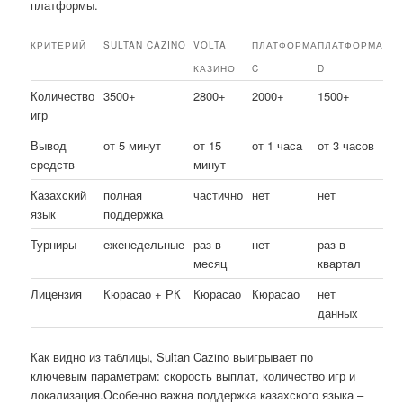
платформы.
КРИТЕРИЙ
SULTAN CAZINO
VOLTA
ПЛАТФОРМА
ПЛАТФОРМА
КАЗИНО
C
D
Количество
3500+
2800+
2000+
1500+
игр
Вывод
от 5 минут
от 15
от 1 часа
от 3 часов
средств
минут
Казахский
полная
частично
нет
нет
язык
поддержка
Турниры
еженедельные
раз в
нет
раз в
месяц
квартал
Лицензия
Кюрасао + РК
Кюрасао
Кюрасао
нет
данных
Как видно из таблицы, Sultan Cazino выигрывает по
ключевым параметрам: скорость выплат, количество игр и
локализация.Особенно важна поддержка казахского языка –