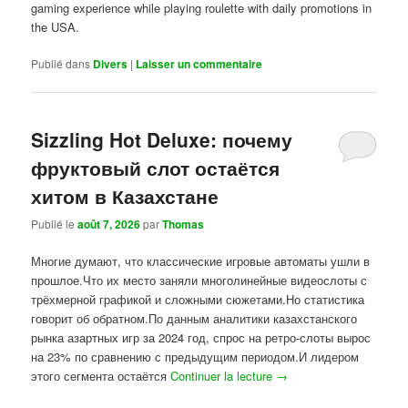
gaming experience while playing roulette with daily promotions in
the USA.
Publié dans
Divers
|
Laisser un commentaire
Sizzling Hot Deluxe: почему
фруктовый слот остаётся
хитом в Казахстане
Publié le
août 7, 2026
par
Thomas
Многие думают, что классические игровые автоматы ушли в
прошлое.Что их место заняли многолинейные видеослоты с
трёхмерной графикой и сложными сюжетами.Но статистика
говорит об обратном.По данным аналитики казахстанского
рынка азартных игр за 2024 год, спрос на ретро-слоты вырос
на 23% по сравнению с предыдущим периодом.И лидером
этого сегмента остаётся
Continuer la lecture
→