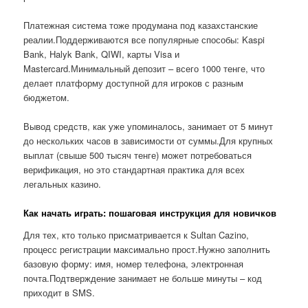
Платежная система тоже продумана под казахстанские
реалии.Поддерживаются все популярные способы: Kaspi
Bank, Halyk Bank, QIWI, карты Visa и
Mastercard.Минимальный депозит – всего 1000 тенге, что
делает платформу доступной для игроков с разным
бюджетом.
Вывод средств, как уже упоминалось, занимает от 5 минут
до нескольких часов в зависимости от суммы.Для крупных
выплат (свыше 500 тысяч тенге) может потребоваться
верификация, но это стандартная практика для всех
легальных казино.
Как начать играть: пошаговая инструкция для новичков
Для тех, кто только присматривается к Sultan Cazino,
процесс регистрации максимально прост.Нужно заполнить
базовую форму: имя, номер телефона, электронная
почта.Подтверждение занимает не больше минуты – код
приходит в SMS.