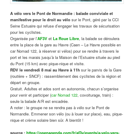
A vélo vers le Pont de Normandie : balade conviviale et
manifestive
pour le droit au vélo
sur le Pont, géré par la CCI
Seine Estuaire qui refuse d’engager les travaux de sécurisation
pour les cyclistes.
Organisée par l’
AF3V
et
La Roue Libre
, la balade se déroulera
entre la place de la gare au Havre (Caen – Le Havre possible en
car Nomad 122, à réserver si vélos) pour se rendre à travers le
port et les marais jusqu’à la Maison de l’Estuaire située au pied
du Pont (15 km) avec pique-nique et visite.
RDV le vendredi 8 mai au Havre à 11h
sur le parvis de la Gare
(routière + SNCF) : rassemblement des cyclistes de la région et
départ en groupe.
Gratuit. Adultes et ados sont en autonomie, chacun s’organise
pour venir et participer (
car Nomad 122
, covoiturage, train) :
seule la balade A/R est encadrée.
A noter : le groupe ne se rendra pas à vélo sur le Pont de
Normandie. Emmener son vélo (ou à louer sur place), eau, pique-
nique et crème solaire bien sûr. A bientôt !
source :
https://openagenda.com/fr/af3v/events/a-velo-vers-