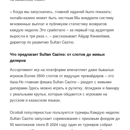
« Когда мы запускались, главной задачей было показать:
онлайн-казино может быть честным.Мы внедрили систему
мгновенных выплат и публикуем статистику возвратов
каждую неделю.Это сработало – за первый год аудитория
выросла в три раза », – рассказывает Айдар Кенжебаев,
директор по развитию Sultan Cazino.
Что предлагает Sultan Cazino: от слотов до живых
дилеров
Ассортимент игр на платформе впечатляет даже бывалых
игроков.Более 3500 слотов от ведущих провайдеров – это
база.Но главная фишка Sultan Cazino – раздел с живыми
дилерами.Здесь можно играть в рулетку, блэкджек и баккару
с реальными крупье, которые общаются с игроками на
русском и казахском языках.
Особой популярностью пользуются турниры.Каждую неделю
Sultan Cazino запускает соревнования с призовым фондом до
50 миллионов тенге.В 2024 году один из турниров собрал