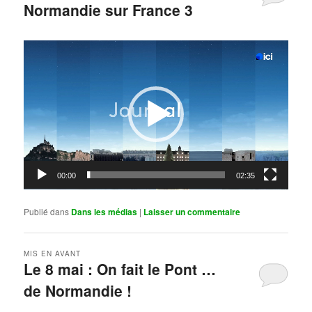
Normandie sur France 3
Publié le
mai 11, 2026
par
Steph
Lecteur
vidéo
00:00
02:35
Publié dans
Dans les médias
|
Laisser un commentaire
MIS EN AVANT
Le 8 mai : On fait le Pont …
de Normandie !