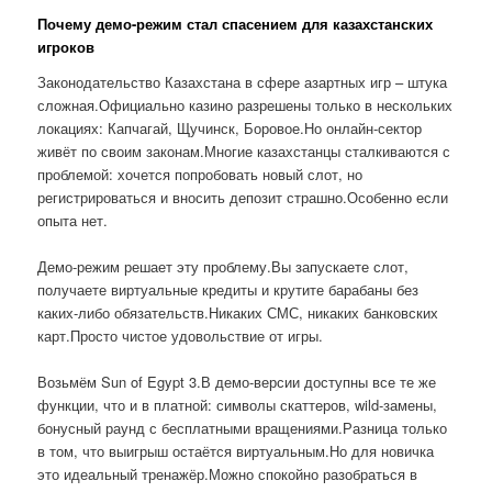
Почему демо-режим стал спасением для казахстанских
игроков
Законодательство Казахстана в сфере азартных игр – штука
сложная.Официально казино разрешены только в нескольких
локациях: Капчагай, Щучинск, Боровое.Но онлайн-сектор
живёт по своим законам.Многие казахстанцы сталкиваются с
проблемой: хочется попробовать новый слот, но
регистрироваться и вносить депозит страшно.Особенно если
опыта нет.
Демо-режим решает эту проблему.Вы запускаете слот,
получаете виртуальные кредиты и крутите барабаны без
каких-либо обязательств.Никаких СМС, никаких банковских
карт.Просто чистое удовольствие от игры.
Возьмём Sun of Egypt 3.В демо-версии доступны все те же
функции, что и в платной: символы скаттеров, wild-замены,
бонусный раунд с бесплатными вращениями.Разница только
в том, что выигрыш остаётся виртуальным.Но для новичка
это идеальный тренажёр.Можно спокойно разобраться в