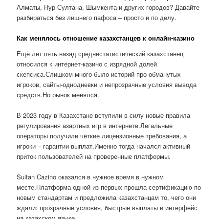
Алматы, Нур-Султана, Шымкента и других городов? Давайте
разбираться без лишнего пафоса – просто и по делу.
Как менялось отношение казахстанцев к онлайн-казино
Ещё лет пять назад среднестатистический казахстанец
относился к интернет-казино с изрядной долей
скепсиса.Слишком много было историй про обманутых
игроков, сайты-однодневки и непрозрачные условия вывода
средств.Но рынок менялся.
В 2023 году в Казахстане вступили в силу новые правила
регулирования азартных игр в интернете.Легальные
операторы получили чёткие лицензионные требования, а
игроки – гарантии выплат.Именно тогда начался активный
приток пользователей на проверенные платформы.
Sultan Cazino оказался в нужное время в нужном
месте.Платформа одной из первых прошла сертификацию по
новым стандартам и предложила казахстанцам то, чего они
ждали: прозрачные условия, быстрые выплаты и интерфейс
на казахском языке.