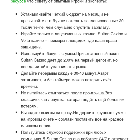
ресурсе
что советуют опытные игроки и эксперты:
Устанавливайте чёткий бюджет на месяц и не
превышайте его.Лучше потерять запланированные 30
тысяч тенге, чем случайно спустить зарплату.
Играйте только в лицензионных казино. Sultan Cazino и
Volta казино – примеры площадок, где ваши права
защищены.
Используйте бонусы с умом.Приветственный пакет
Sultan Cazino даёт до 200% на первый депозит, но
всегда читайте условия отыгрыша.
Делайте перерывы каждые 30-40 минут.Азарт
затягивает, и без таймера можно потерять счёт
времени.
Не пытайтесь отыграться после проигрыша.Это
классическая ловушка, которая ведёт к ещё большим
потерям.
Выводите выигрыши сразу.Не держите крупные суммы
на игровом счёте – соблазн поставить всё на красное
слишком велик.
Пользуйтесь службой поддержки при любых
сомнениях.В Sultan Cazino она работает 24/7 и отвечает