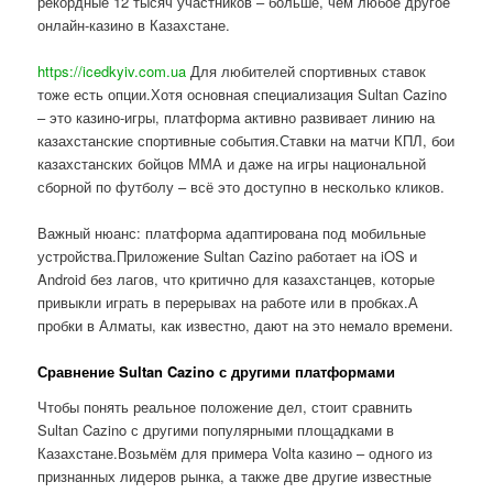
рекордные 12 тысяч участников – больше, чем любое другое
онлайн-казино в Казахстане.
https://icedkyiv.com.ua
Для любителей спортивных ставок
тоже есть опции.Хотя основная специализация Sultan Cazino
– это казино-игры, платформа активно развивает линию на
казахстанские спортивные события.Ставки на матчи КПЛ, бои
казахстанских бойцов ММА и даже на игры национальной
сборной по футболу – всё это доступно в несколько кликов.
Важный нюанс: платформа адаптирована под мобильные
устройства.Приложение Sultan Cazino работает на iOS и
Android без лагов, что критично для казахстанцев, которые
привыкли играть в перерывах на работе или в пробках.А
пробки в Алматы, как известно, дают на это немало времени.
Сравнение Sultan Cazino с другими платформами
Чтобы понять реальное положение дел, стоит сравнить
Sultan Cazino с другими популярными площадками в
Казахстане.Возьмём для примера Volta казино – одного из
признанных лидеров рынка, а также две другие известные