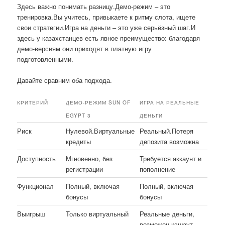
Здесь важно понимать разницу.Демо-режим – это
тренировка.Вы учитесь, привыкаете к ритму слота, ищете
свои стратегии.Игра на деньги – это уже серьёзный шаг.И
здесь у казахстанцев есть явное преимущество: благодаря
демо-версиям они приходят в платную игру
подготовленными.
Давайте сравним оба подхода.
КРИТЕРИЙ
ДЕМО-РЕЖИМ SUN OF
ИГРА НА РЕАЛЬНЫЕ
EGYPT 3
ДЕНЬГИ
Риск
Нулевой.Виртуальные
Реальный.Потеря
кредиты
депозита возможна
Доступность
Мгновенно, без
Требуется аккаунт и
регистрации
пополнение
Функционал
Полный, включая
Полный, включая
бонусы
бонусы
Выигрыш
Только виртуальный
Реальные деньги,
возможен кэшаут