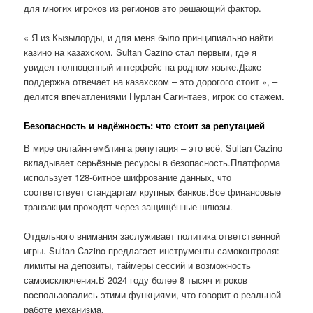
для многих игроков из регионов это решающий фактор.
« Я из Кызылорды, и для меня было принципиально найти
казино на казахском. Sultan Cazino стал первым, где я
увидел полноценный интерфейс на родном языке.Даже
поддержка отвечает на казахском – это дорогого стоит », –
делится впечатлениями Нурлан Сагинтаев, игрок со стажем.
Безопасность и надёжность: что стоит за репутацией
В мире онлайн-гемблинга репутация – это всё. Sultan Cazino
вкладывает серьёзные ресурсы в безопасность.Платформа
использует 128-битное шифрование данных, что
соответствует стандартам крупных банков.Все финансовые
транзакции проходят через защищённые шлюзы.
Отдельного внимания заслуживает политика ответственной
игры. Sultan Cazino предлагает инструменты самоконтроля:
лимиты на депозиты, таймеры сессий и возможность
самоисключения.В 2024 году более 8 тысяч игроков
воспользовались этими функциями, что говорит о реальной
работе механизма.