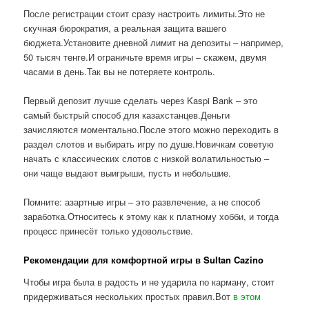
После регистрации стоит сразу настроить лимиты.Это не
скучная бюрократия, а реальная защита вашего
бюджета.Установите дневной лимит на депозиты – например,
50 тысяч тенге.И ограничьте время игры – скажем, двумя
часами в день.Так вы не потеряете контроль.
Первый депозит лучше сделать через Kaspi Bank – это
самый быстрый способ для казахстанцев.Деньги
зачисляются моментально.После этого можно переходить в
раздел слотов и выбирать игру по душе.Новичкам советую
начать с классических слотов с низкой волатильностью –
они чаще выдают выигрыши, пусть и небольшие.
Помните: азартные игры – это развлечение, а не способ
заработка.Относитесь к этому как к платному хобби, и тогда
процесс принесёт только удовольствие.
Рекомендации для комфортной игры в Sultan Cazino
Чтобы игра была в радость и не ударила по карману, стоит
придерживаться нескольких простых правил.Вот
в этом