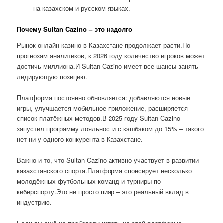
на казахском и русском языках.
Почему Sultan Cazino – это надолго
Рынок онлайн-казино в Казахстане продолжает расти.По
прогнозам аналитиков, к 2026 году количество игроков может
достичь миллиона.И Sultan Cazino имеет все шансы занять
лидирующую позицию.
Платформа постоянно обновляется: добавляются новые
игры, улучшается мобильное приложение, расширяется
список платёжных методов.В 2025 году Sultan Cazino
запустил программу лояльности с кэшбэком до 15% – такого
нет ни у одного конкурента в Казахстане.
Важно и то, что Sultan Cazino активно участвует в развитии
казахстанского спорта.Платформа спонсирует несколько
молодёжных футбольных команд и турниры по
киберспорту.Это не просто пиар – это реальный вклад в
индустрию.
Если вы ещё не пробовали играть на этой платформе,