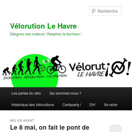
Aller
Aller
au
au
Rech
contenu
contenu
principal
secondaire
Vélorution Le Havre
Eteignez vos moteurs ! Respirez le bonheur !
Menu
Les perles du vélo
Qui sommes nous ?
principal
Historique des Vélorutions
Cartoparty !
DIY
Se relier
MIS EN AVANT
Le 8 mai, on fait le pont de