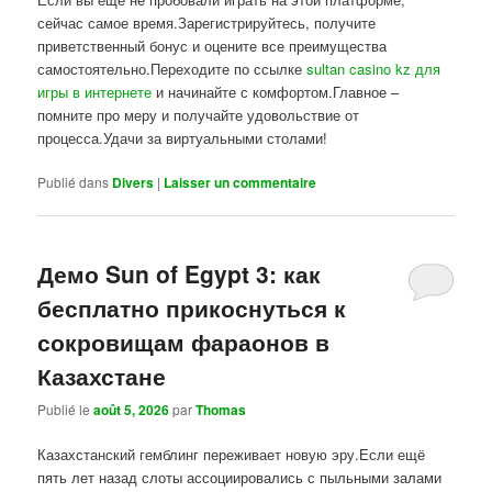
сейчас самое время.Зарегистрируйтесь, получите
приветственный бонус и оцените все преимущества
самостоятельно.Переходите по ссылке
sultan casino kz для
игры в интернете
и начинайте с комфортом.Главное –
помните про меру и получайте удовольствие от
процесса.Удачи за виртуальными столами!
Publié dans
Divers
|
Laisser un commentaire
Демо Sun of Egypt 3: как
бесплатно прикоснуться к
сокровищам фараонов в
Казахстане
Publié le
août 5, 2026
par
Thomas
Казахстанский гемблинг переживает новую эру.Если ещё
пять лет назад слоты ассоциировались с пыльными залами