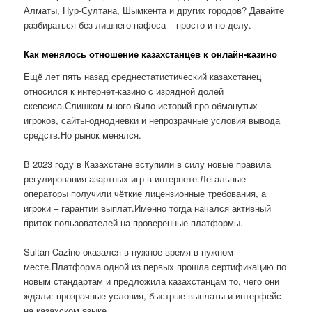
Алматы, Нур-Султана, Шымкента и других городов? Давайте
разбираться без лишнего пафоса – просто и по делу.
Как менялось отношение казахстанцев к онлайн-казино
Ещё лет пять назад среднестатистический казахстанец
относился к интернет-казино с изрядной долей
скепсиса.Слишком много было историй про обманутых
игроков, сайты-однодневки и непрозрачные условия вывода
средств.Но рынок менялся.
В 2023 году в Казахстане вступили в силу новые правила
регулирования азартных игр в интернете.Легальные
операторы получили чёткие лицензионные требования, а
игроки – гарантии выплат.Именно тогда начался активный
приток пользователей на проверенные платформы.
Sultan Cazino оказался в нужное время в нужном
месте.Платформа одной из первых прошла сертификацию по
новым стандартам и предложила казахстанцам то, чего они
ждали: прозрачные условия, быстрые выплаты и интерфейс
на казахском языке.