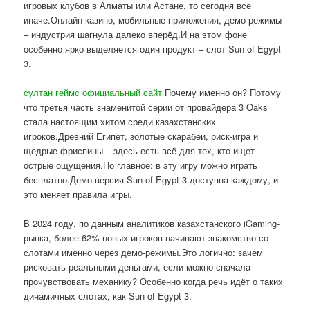
игровых клубов в Алматы или Астане, то сегодня всё
иначе.Онлайн-казино, мобильные приложения, демо-режимы
– индустрия шагнула далеко вперёд.И на этом фоне
особенно ярко выделяется один продукт – слот Sun of Egypt
3.
султан геймс официальный сайт
Почему именно он? Потому
что третья часть знаменитой серии от провайдера 3 Oaks
стала настоящим хитом среди казахстанских
игроков.Древний Египет, золотые скарабеи, риск-игра и
щедрые фриспины – здесь есть всё для тех, кто ищет
острые ощущения.Но главное: в эту игру можно играть
бесплатно.Демо-версия Sun of Egypt 3 доступна каждому, и
это меняет правила игры.
В 2024 году, по данным аналитиков казахстанского iGaming-
рынка, более 62% новых игроков начинают знакомство со
слотами именно через демо-режимы.Это логично: зачем
рисковать реальными деньгами, если можно сначала
прочувствовать механику? Особенно когда речь идёт о таких
динамичных слотах, как Sun of Egypt 3.