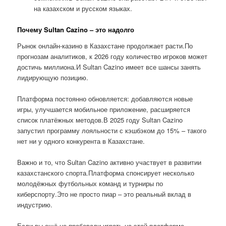
на казахском и русском языках.
Почему Sultan Cazino – это надолго
Рынок онлайн-казино в Казахстане продолжает расти.По
прогнозам аналитиков, к 2026 году количество игроков может
достичь миллиона.И Sultan Cazino имеет все шансы занять
лидирующую позицию.
Платформа постоянно обновляется: добавляются новые
игры, улучшается мобильное приложение, расширяется
список платёжных методов.В 2025 году Sultan Cazino
запустил программу лояльности с кэшбэком до 15% – такого
нет ни у одного конкурента в Казахстане.
Важно и то, что Sultan Cazino активно участвует в развитии
казахстанского спорта.Платформа спонсирует несколько
молодёжных футбольных команд и турниры по
киберспорту.Это не просто пиар – это реальный вклад в
индустрию.
Если вы ещё не пробовали играть на этой платформе,