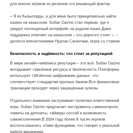
для многих игроков из регионов это решающий фактор.
« Я из Кызылорды, и для меня было принципиально найти
казино на казахском. Sultan Cazino стал первым, где я
увидел полноценный интерфейс на родном языке.Даже
поддержка отвечает на казахском – это дорогого стоит », –
делится впечатлениями Нурлан Сагинтаев, игрок со стажем.
Безопасность и надёжность: что стоит за репутацией
В мире онлайн-гемблинга репутация – это всё. Sultan Cazino
вкладывает серьёзные ресурсы в безопасность.Платформа
использует 128-битное шифрование данных, что
соответствует стандартам крупных банков.Все финансовые
транзакции проходят через защищённые шлюзы.
Отдельного внимания заслуживает политика ответственной
игры. Sultan Cazino предлагает инструменты самоконтроля:
лимиты на депозиты, таймеры сессий и возможность
самоисключения.В 2024 году более 8 тысяч игроков
воспользовались этими функциями, что говорит о реальной
работе механизма.