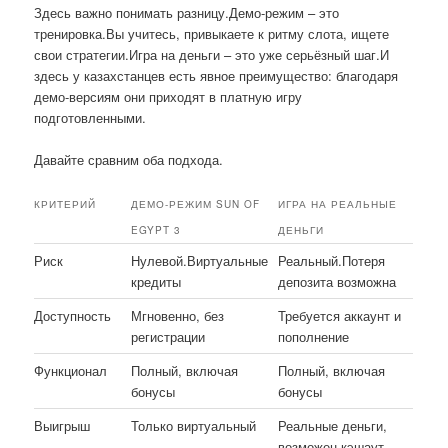
Здесь важно понимать разницу.Демо-режим – это
тренировка.Вы учитесь, привыкаете к ритму слота, ищете
свои стратегии.Игра на деньги – это уже серьёзный шаг.И
здесь у казахстанцев есть явное преимущество: благодаря
демо-версиям они приходят в платную игру
подготовленными.
Давайте сравним оба подхода.
КРИТЕРИЙ
ДЕМО-РЕЖИМ SUN OF
ИГРА НА РЕАЛЬНЫЕ
EGYPT 3
ДЕНЬГИ
Риск
Нулевой.Виртуальные
Реальный.Потеря
кредиты
депозита возможна
Доступность
Мгновенно, без
Требуется аккаунт и
регистрации
пополнение
Функционал
Полный, включая
Полный, включая
бонусы
бонусы
Выигрыш
Только виртуальный
Реальные деньги,
возможен кэшаут