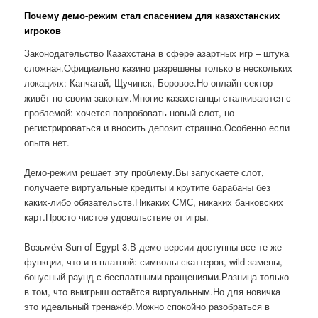
Почему демо-режим стал спасением для казахстанских
игроков
Законодательство Казахстана в сфере азартных игр – штука
сложная.Официально казино разрешены только в нескольких
локациях: Капчагай, Щучинск, Боровое.Но онлайн-сектор
живёт по своим законам.Многие казахстанцы сталкиваются с
проблемой: хочется попробовать новый слот, но
регистрироваться и вносить депозит страшно.Особенно если
опыта нет.
Демо-режим решает эту проблему.Вы запускаете слот,
получаете виртуальные кредиты и крутите барабаны без
каких-либо обязательств.Никаких СМС, никаких банковских
карт.Просто чистое удовольствие от игры.
Возьмём Sun of Egypt 3.В демо-версии доступны все те же
функции, что и в платной: символы скаттеров, wild-замены,
бонусный раунд с бесплатными вращениями.Разница только
в том, что выигрыш остаётся виртуальным.Но для новичка
это идеальный тренажёр.Можно спокойно разобраться в