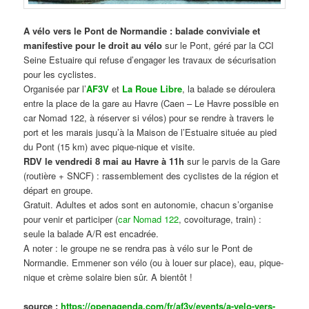
A vélo vers le Pont de Normandie : balade conviviale et
manifestive
pour le droit au vélo
sur le Pont, géré par la CCI
Seine Estuaire qui refuse d’engager les travaux de sécurisation
pour les cyclistes.
Organisée par l’
AF3V
et
La Roue Libre
, la balade se déroulera
entre la place de la gare au Havre (Caen – Le Havre possible en
car Nomad 122, à réserver si vélos) pour se rendre à travers le
port et les marais jusqu’à la Maison de l’Estuaire située au pied
du Pont (15 km) avec pique-nique et visite.
RDV le vendredi 8 mai au Havre à 11h
sur le parvis de la Gare
(routière + SNCF) : rassemblement des cyclistes de la région et
départ en groupe.
Gratuit. Adultes et ados sont en autonomie, chacun s’organise
pour venir et participer (
car Nomad 122
, covoiturage, train) :
seule la balade A/R est encadrée.
A noter : le groupe ne se rendra pas à vélo sur le Pont de
Normandie. Emmener son vélo (ou à louer sur place), eau, pique-
nique et crème solaire bien sûr. A bientôt !
source :
https://openagenda.com/fr/af3v/events/a-velo-vers-