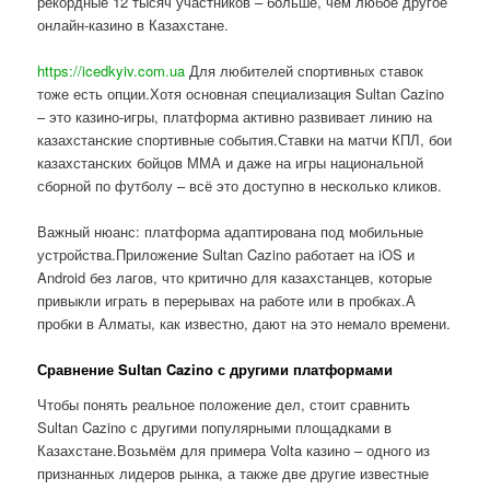
рекордные 12 тысяч участников – больше, чем любое другое
онлайн-казино в Казахстане.
https://icedkyiv.com.ua
Для любителей спортивных ставок
тоже есть опции.Хотя основная специализация Sultan Cazino
– это казино-игры, платформа активно развивает линию на
казахстанские спортивные события.Ставки на матчи КПЛ, бои
казахстанских бойцов ММА и даже на игры национальной
сборной по футболу – всё это доступно в несколько кликов.
Важный нюанс: платформа адаптирована под мобильные
устройства.Приложение Sultan Cazino работает на iOS и
Android без лагов, что критично для казахстанцев, которые
привыкли играть в перерывах на работе или в пробках.А
пробки в Алматы, как известно, дают на это немало времени.
Сравнение Sultan Cazino с другими платформами
Чтобы понять реальное положение дел, стоит сравнить
Sultan Cazino с другими популярными площадками в
Казахстане.Возьмём для примера Volta казино – одного из
признанных лидеров рынка, а также две другие известные