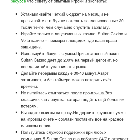
ресурсе
что советуют опытные игроки и эксперты:
Устанавливайте чёткий бюджет на месяц и не
превышайте его.Лучше потерять запланированные 30
тысяч тенге, чем случайно спустить зарплату.
Играйте только в лицензионных казино. Sultan Cazino и
Volta казино – примеры площадок, где ваши права
защищены.
Используйте бонусы с умом.Приветственный пакет
Sultan Cazino даёт до 200% на первый депозит, но
всегда читайте условия отыгрыша.
Делайте перерывы каждые 30-40 минут.Азарт
затягивает, и без таймера можно потерять счёт
времени.
Не пытайтесь отыграться после проигрыша.Это
классическая ловушка, которая ведёт к ещё большим
потерям.
Выводите выигрыши сразу.Не держите крупные суммы
на игровом счёте – соблазн поставить всё на красное
слишком велик.
Пользуйтесь службой поддержки при любых
сомнениях.В Sultan Cazino она работает 24/7 и отвечает