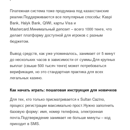
Платежная система тоже продумана под казахстанские
реалии.Поддерживаются все популярные способы: Kaspi
Bank, Halyk Bank, QIWI, карты Visa и
Mastercard.Минимальный депозит – всего 1000 тенге, что
делает платформу доступной для игроков с разным
бюджетом.
Вывод средств, как уже упоминалось, занимает от 5 минут
до нескольких часов в зависимости от суммы.Для крупных
выплат (свыше 500 тысяч тенге) может потребоваться
верификация, но это стандартная практика для всех
легальных казино.
Как начать играть: пошаговая инструкция для новичков
Для тех, кто только присматривается к Sultan Cazino,
процесс регистрации максимально прост.Нужно заполнить
базовую форму: имя, номер телефона, электронная
почта.Подтверждение занимает не больше минуты – код
приходит в SMS.