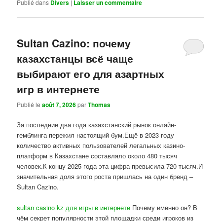
Publié dans
Divers
|
Laisser un commentaire
Sultan Cazino: почему
казахстанцы всё чаще
выбирают его для азартных
игр в интернете
Publié le
août 7, 2026
par
Thomas
За последние два года казахстанский рынок онлайн-
гемблинга пережил настоящий бум.Ещё в 2023 году
количество активных пользователей легальных казино-
платформ в Казахстане составляло около 480 тысяч
человек.К концу 2025 года эта цифра превысила 720 тысяч.И
значительная доля этого роста пришлась на один бренд –
Sultan Cazino.
sultan casino kz для игры в интернете
Почему именно он? В
чём секрет популярности этой площадки среди игроков из