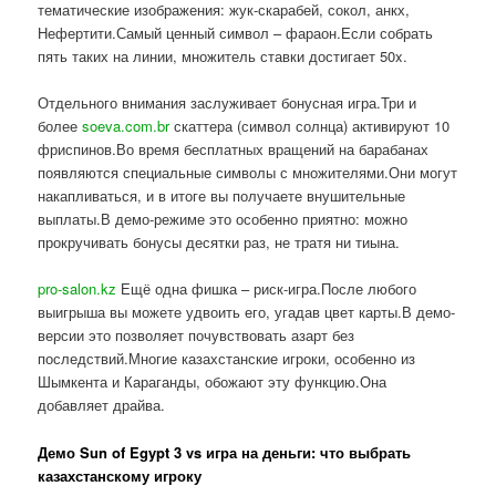
тематические изображения: жук-скарабей, сокол, анкх,
Нефертити.Самый ценный символ – фараон.Если собрать
пять таких на линии, множитель ставки достигает 50x.
Отдельного внимания заслуживает бонусная игра.Три и
более
soeva.com.br
скаттера (символ солнца) активируют 10
фриспинов.Во время бесплатных вращений на барабанах
появляются специальные символы с множителями.Они могут
накапливаться, и в итоге вы получаете внушительные
выплаты.В демо-режиме это особенно приятно: можно
прокручивать бонусы десятки раз, не тратя ни тиына.
pro-salon.kz
Ещё одна фишка – риск-игра.После любого
выигрыша вы можете удвоить его, угадав цвет карты.В демо-
версии это позволяет почувствовать азарт без
последствий.Многие казахстанские игроки, особенно из
Шымкента и Караганды, обожают эту функцию.Она
добавляет драйва.
Демо Sun of Egypt 3 vs игра на деньги: что выбрать
казахстанскому игроку