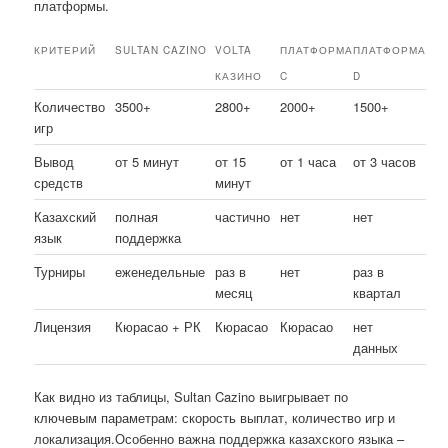
платформы.
КРИТЕРИЙ
SULTAN CAZINO
VOLTA
ПЛАТФОРМА
ПЛАТФОРМА
КАЗИНО
C
D
Количество
3500+
2800+
2000+
1500+
игр
Вывод
от 5 минут
от 15
от 1 часа
от 3 часов
средств
минут
Казахский
полная
частично
нет
нет
язык
поддержка
Турниры
еженедельные
раз в
нет
раз в
месяц
квартал
Лицензия
Кюрасао + РК
Кюрасао
Кюрасао
нет
данных
Как видно из таблицы, Sultan Cazino выигрывает по
ключевым параметрам: скорость выплат, количество игр и
локализация.Особенно важна поддержка казахского языка –