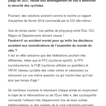
jusqu’en 2031, refuse tout aménagement en vue d’améliorer
la sécurité des cyclistes.
Pourtant, des solutions existent comme le montre un rapport
d’expertise de février 2019 commandé par la CCI elle-même !
Que de temps perdu ! Les parties de ping-pong entre État, CCI,
Région et Départements doivent cesser !
Faudra-t-il un accident mortel pour qu’enfin les décideurs
accèdent aux revendications de l’ensemble du monde du
vélo ?
Il est en effet rarissime que des fédérations pourtant très
différentes, telles que la FFC (cyclisme sportif), la FFV
(cyclotourisme), la FUB (cyclisme utilitaire ou quotidien) et
l’AF3V (réseau cyclable des voies vertes et véloroutes) se
retrouvent sur une même question ce qui montre bien qu’il est
plus que temps d’agir !
De nombreux touristes le traversent chaque année en empruntant
le trajet de la Vélomaritime ou de l’Euro Vélo 4, des cyclosportifs
normands l’utilisent très fréquemment lors de leurs sorties
hebdomadaires ou des salariés de la zone industrialo-portuaire