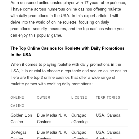
As a seasoned online casino player with 17 years of experience,
I have come across numerous online casinos offering roulette
with daily promotions in the USA. In this expert article, I will
delve into the world of online roulette, focusing on daily
promotions, security measures, and the top casinos where you
can enjoy this popular game.
The Top Online Casinos for Roulette with Daily Promotions
in the USA
When it comes to playing roulette with daily promotions in the
USA, it is crucial to choose a reputable and secure online casino.
Here are the top 3 online casinos that offer a wide range of
roulette games with exciting daily promotions:
ONLINE
OWNER
LICENSE
TERRITORIES
CASINO
Golden Lion
Blue Media N. V.
Curaçao
USA, Canada
Casino
Casinos
eGaming
BoVegas
Blue Media N. V.
Curaçao
USA, Canada,
Casino
Casinos
eGaming
Australia