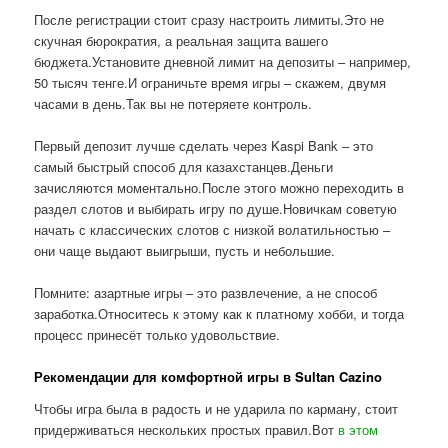
После регистрации стоит сразу настроить лимиты.Это не
скучная бюрократия, а реальная защита вашего
бюджета.Установите дневной лимит на депозиты – например,
50 тысяч тенге.И ограничьте время игры – скажем, двумя
часами в день.Так вы не потеряете контроль.
Первый депозит лучше сделать через Kaspi Bank – это
самый быстрый способ для казахстанцев.Деньги
зачисляются моментально.После этого можно переходить в
раздел слотов и выбирать игру по душе.Новичкам советую
начать с классических слотов с низкой волатильностью –
они чаще выдают выигрыши, пусть и небольшие.
Помните: азартные игры – это развлечение, а не способ
заработка.Относитесь к этому как к платному хобби, и тогда
процесс принесёт только удовольствие.
Рекомендации для комфортной игры в Sultan Cazino
Чтобы игра была в радость и не ударила по карману, стоит
придерживаться нескольких простых правил.Вот
в этом