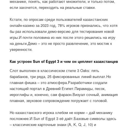
механике, понять, как работают множители, и только потом,
если захочется, переходить на реальные ставки.
Кстати, по опросам среди пользователей казахстанских
онлайн-казино за 2023 год, 78% игроков признались, что хотя
бы раз использовали демо-версию для тестирования новой
игры.И почти половина из них после этого решились на игру
на деньги.Демо – это не просто развлечение, это мостик к
уверенности.
Как устроен Sun of Egypt 3 и чем он цепляет казахстанцев
Слот выполнен в классическом стиле 3 Oaks: пять
барабанов, три ряда, 25 фиксированных линий выплат.Но
главная фишка – это атмосфера.Разработчики создали
настоящий портал в Древний Египет.Пирамиды, песок,
иероглифы и, конечно, сам фараон.Визуал сочный, анимация
плавная, звуковое сопровождение погружает с головой.
Но казахстанского игрока хлебом не корми – дай механику
посложнее.И Sun of Egypt 3 её даёт.Базовые символы здесь
– классические карточные знаки (A, K, Q, J, 10) и