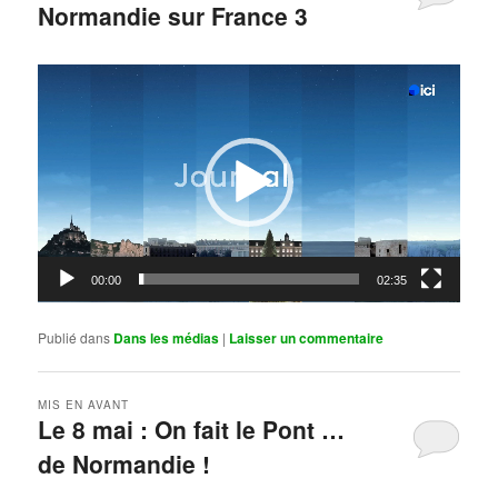
Normandie sur France 3
Publié le
mai 11, 2026
par
Steph
Lecteur
vidéo
00:00
02:35
Publié dans
Dans les médias
|
Laisser un commentaire
MIS EN AVANT
Le 8 mai : On fait le Pont …
de Normandie !