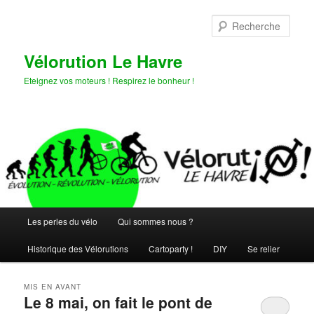
Aller
Aller
au
au
Rech
contenu
contenu
principal
secondaire
Vélorution Le Havre
Eteignez vos moteurs ! Respirez le bonheur !
Menu
Les perles du vélo
Qui sommes nous ?
principal
Historique des Vélorutions
Cartoparty !
DIY
Se relier
MIS EN AVANT
Le 8 mai, on fait le pont de