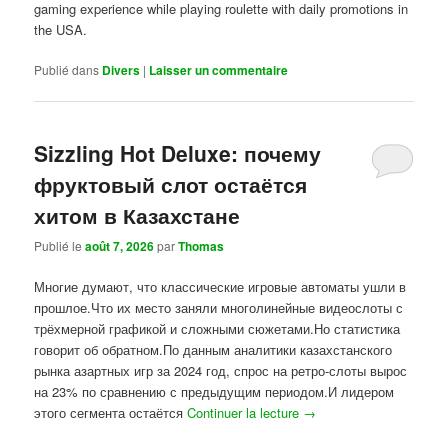
gaming experience while playing roulette with daily promotions in
the USA.
Publié dans
Divers
|
Laisser un commentaire
Sizzling Hot Deluxe: почему
фруктовый слот остаётся
хитом в Казахстане
Publié le
août 7, 2026
par
Thomas
Многие думают, что классические игровые автоматы ушли в
прошлое.Что их место заняли многолинейные видеослоты с
трёхмерной графикой и сложными сюжетами.Но статистика
говорит об обратном.По данным аналитики казахстанского
рынка азартных игр за 2024 год, спрос на ретро-слоты вырос
на 23% по сравнению с предыдущим периодом.И лидером
этого сегмента остаётся
Continuer la lecture
→