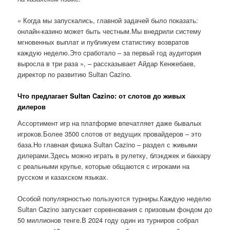
« Когда мы запускались, главной задачей было показать:
онлайн-казино может быть честным.Мы внедрили систему
мгновенных выплат и публикуем статистику возвратов
каждую неделю.Это сработало – за первый год аудитория
выросла в три раза », – рассказывает Айдар Кенжебаев,
директор по развитию Sultan Cazino.
Что предлагает Sultan Cazino: от слотов до живых
дилеров
Ассортимент игр на платформе впечатляет даже бывалых
игроков.Более 3500 слотов от ведущих провайдеров – это
база.Но главная фишка Sultan Cazino – раздел с живыми
дилерами.Здесь можно играть в рулетку, блэкджек и баккару
с реальными крупье, которые общаются с игроками на
русском и казахском языках.
Особой популярностью пользуются турниры.Каждую неделю
Sultan Cazino запускает соревнования с призовым фондом до
50 миллионов тенге.В 2024 году один из турниров собрал