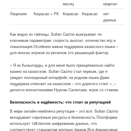
месяц
квартал
Лицензия
Кюрасао + РК
Кюрасао
Кюрасао
нет
данных
Как видно из таблицы, Sultan Cazino выигрывает по
ключевым параметрам: скорость выплат, количество игр и
локализация.Особенно важна поддержка казахского языка –
для многих игроков из регионов это решающий фактор.
« Я из Кызылорды, и для меня было принципиально найти
казино на казахском. Sultan Cazino стал первым, где я
увидел полноценный интерфейс на родном языке.Даже
поддержка отвечает на казахском – это дорогого стоит », –
делится впечатлениями Нурлан Сагинтаев, игрок со стажем.
Безопасность и надёжность: что стоит за репутацией
В мире онлайн-гемблинга репутация – это всё. Sultan Cazino
вкладывает серьёзные ресурсы в безопасность.Платформа
использует 128-битное шифрование данных, что
соответствует стандартам крупных банков.Все финансовые