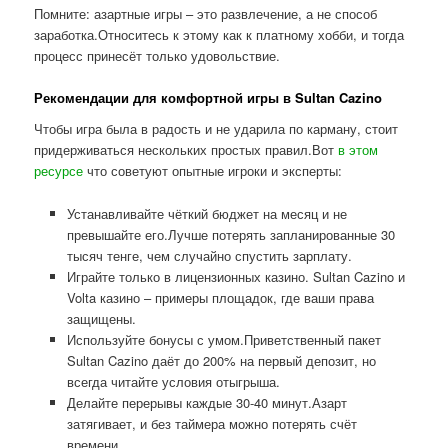
Помните: азартные игры – это развлечение, а не способ
заработка.Относитесь к этому как к платному хобби, и тогда
процесс принесёт только удовольствие.
Рекомендации для комфортной игры в Sultan Cazino
Чтобы игра была в радость и не ударила по карману, стоит
придерживаться нескольких простых правил.Вот
в этом
ресурсе
что советуют опытные игроки и эксперты:
Устанавливайте чёткий бюджет на месяц и не
превышайте его.Лучше потерять запланированные 30
тысяч тенге, чем случайно спустить зарплату.
Играйте только в лицензионных казино. Sultan Cazino и
Volta казино – примеры площадок, где ваши права
защищены.
Используйте бонусы с умом.Приветственный пакет
Sultan Cazino даёт до 200% на первый депозит, но
всегда читайте условия отыгрыша.
Делайте перерывы каждые 30-40 минут.Азарт
затягивает, и без таймера можно потерять счёт
времени.