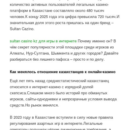
количество активных пользователей легальных казино-
платформ в Казахстане составляло около 480 тысяч
человек.К концу 2025 года эта цифра превысила 720 тысяч.И
значительная доля этого роста пришлась на один бренд –
Sultan Cazino.
sultan casino kz для игры в интернете
Почему именно он? В
чём секрет популярности этой площадки среди игроков из
Алматы, Нур-Султана, Шымкента и других городов? Давайте
разбираться без лишнего пафоса – просто и по делу.
Как менялось отношение казахстанцев к онлайн-казино
Ещё лет пять назад среднестатистический казахстанец
относился к интернет-казино с изрядной долей
скепсиса.Слишком много было историй про обманутых
игроков, сайты-однодневки и непрозрачные условия вывода
средств.Но рынок менялся.
В 2023 году в Казахстане вступили в силу новые правила
регулирования азартных игр в интернете.Легальные
операторы получили чёткие лицензионные требования, а