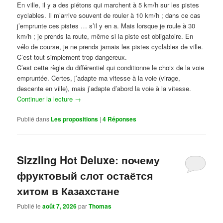
En ville, il y a des piétons qui marchent à 5 km/h sur les pistes
cyclables. Il m’arrive souvent de rouler à 10 km/h ; dans ce cas
j’emprunte ces pistes … s’il y en a. Mais lorsque je roule à 30
km/h ; je prends la route, même si la piste est obligatoire. En
vélo de course, je ne prends jamais les pistes cyclables de ville.
C’est tout simplement trop dangereux.
C’est cette règle du différentiel qui conditionne le choix de la voie
empruntée. Certes, j’adapte ma vitesse à la voie (virage,
descente en ville), mais j’adapte d’abord la voie à la vitesse.
Continuer la lecture
→
Publié dans
Les propositions
|
4
Réponses
Sizzling Hot Deluxe: почему
фруктовый слот остаётся
хитом в Казахстане
Publié le
août 7, 2026
par
Thomas