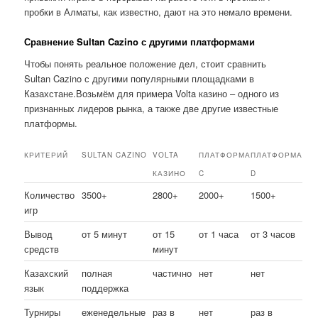
пробки в Алматы, как известно, дают на это немало времени.
Сравнение Sultan Cazino с другими платформами
Чтобы понять реальное положение дел, стоит сравнить
Sultan Cazino с другими популярными площадками в
Казахстане.Возьмём для примера Volta казино – одного из
признанных лидеров рынка, а также две другие известные
платформы.
КРИТЕРИЙ
SULTAN CAZINO
VOLTA
ПЛАТФОРМА
ПЛАТФОРМА
КАЗИНО
C
D
Количество
3500+
2800+
2000+
1500+
игр
Вывод
от 5 минут
от 15
от 1 часа
от 3 часов
средств
минут
Казахский
полная
частично
нет
нет
язык
поддержка
Турниры
еженедельные
раз в
нет
раз в