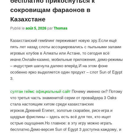
сокровищам фараонов в
Казахстане
Publié le
août 5, 2026
par
Thomas
Казахстанский гемблинг переживает новую эру.Если ещё
пять лет назад слоты ассоциировались с пыльными залами
игровых клубов в Алматы или Астане, то сегодня всё
иначе.Онлайн-казино, мобильные приложения, демо-режимы
– индустрия шагнула далеко вперёд.И на этом фоне
особенно ярко выделяется один продукт – слот Sun of Egypt
3.
султан геймс официальный сайт
Почему именно он? Потому
что третья часть знаменитой серии от провайдера 3 Oaks
стала настоящим хитом среди казахстанских
игроков.Древний Египет, золотые скарабеи, риск-игра и
щедрые фриспины – здесь есть всё для тех, кто ищет
острые ощущения.Но главное: в эту игру можно играть
бесплатно.Демо-версия Sun of Egypt 3 доступна каждому, и