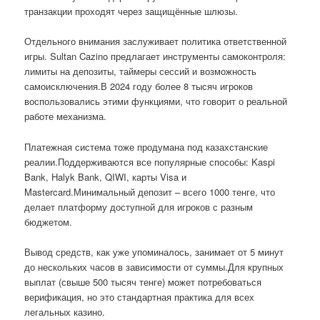
транзакции проходят через защищённые шлюзы.
Отдельного внимания заслуживает политика ответственной
игры. Sultan Cazino предлагает инструменты самоконтроля:
лимиты на депозиты, таймеры сессий и возможность
самоисключения.В 2024 году более 8 тысяч игроков
воспользовались этими функциями, что говорит о реальной
работе механизма.
Платежная система тоже продумана под казахстанские
реалии.Поддерживаются все популярные способы: Kaspi
Bank, Halyk Bank, QIWI, карты Visa и
Mastercard.Минимальный депозит – всего 1000 тенге, что
делает платформу доступной для игроков с разным
бюджетом.
Вывод средств, как уже упоминалось, занимает от 5 минут
до нескольких часов в зависимости от суммы.Для крупных
выплат (свыше 500 тысяч тенге) может потребоваться
верификация, но это стандартная практика для всех
легальных казино.