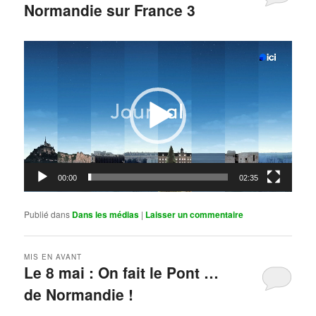
Normandie sur France 3
Publié le
mai 11, 2026
par
Steph
Lecteur
vidéo
00:00
02:35
Publié dans
Dans les médias
|
Laisser un commentaire
MIS EN AVANT
Le 8 mai : On fait le Pont …
de Normandie !