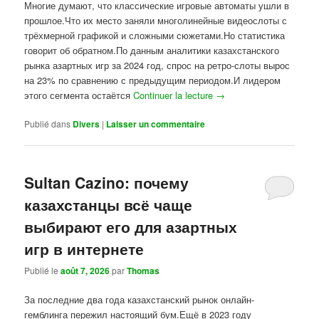
Многие думают, что классические игровые автоматы ушли в
прошлое.Что их место заняли многолинейные видеослоты с
трёхмерной графикой и сложными сюжетами.Но статистика
говорит об обратном.По данным аналитики казахстанского
рынка азартных игр за 2024 год, спрос на ретро-слоты вырос
на 23% по сравнению с предыдущим периодом.И лидером
этого сегмента остаётся
Continuer la lecture
→
Publié dans
Divers
|
Laisser un commentaire
Sultan Cazino: почему
казахстанцы всё чаще
выбирают его для азартных
игр в интернете
Publié le
août 7, 2026
par
Thomas
За последние два года казахстанский рынок онлайн-
гемблинга пережил настоящий бум.Ещё в 2023 году