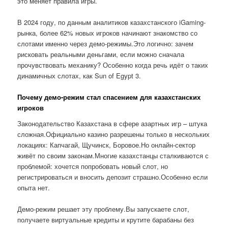
это меняет правила игры.
В 2024 году, по данным аналитиков казахстанского iGaming-
рынка, более 62% новых игроков начинают знакомство со
слотами именно через демо-режимы.Это логично: зачем
рисковать реальными деньгами, если можно сначала
прочувствовать механику? Особенно когда речь идёт о таких
динамичных слотах, как Sun of Egypt 3.
Почему демо-режим стал спасением для казахстанских
игроков
Законодательство Казахстана в сфере азартных игр – штука
сложная.Официально казино разрешены только в нескольких
локациях: Капчагай, Щучинск, Боровое.Но онлайн-сектор
живёт по своим законам.Многие казахстанцы сталкиваются с
проблемой: хочется попробовать новый слот, но
регистрироваться и вносить депозит страшно.Особенно если
опыта нет.
Демо-режим решает эту проблему.Вы запускаете слот,
получаете виртуальные кредиты и крутите барабаны без