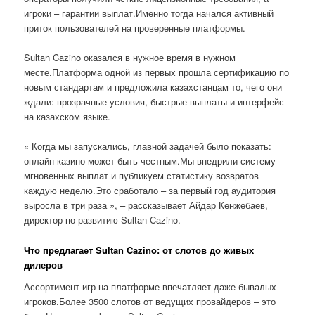
игроки – гарантии выплат.Именно тогда начался активный
приток пользователей на проверенные платформы.
Sultan Cazino оказался в нужное время в нужном
месте.Платформа одной из первых прошла сертификацию по
новым стандартам и предложила казахстанцам то, чего они
ждали: прозрачные условия, быстрые выплаты и интерфейс
на казахском языке.
« Когда мы запускались, главной задачей было показать:
онлайн-казино может быть честным.Мы внедрили систему
мгновенных выплат и публикуем статистику возвратов
каждую неделю.Это сработало – за первый год аудитория
выросла в три раза », – рассказывает Айдар Кенжебаев,
директор по развитию Sultan Cazino.
Что предлагает Sultan Cazino: от слотов до живых
дилеров
Ассортимент игр на платформе впечатляет даже бывалых
игроков.Более 3500 слотов от ведущих провайдеров – это