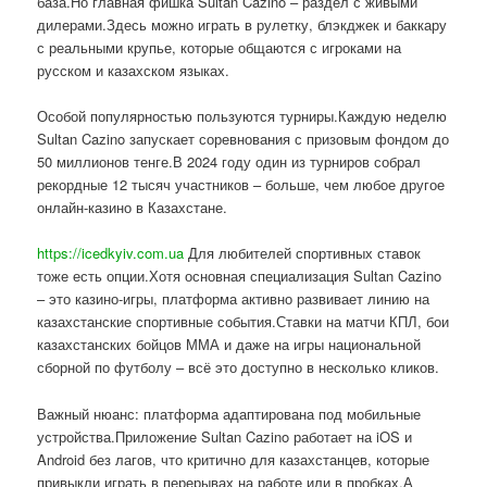
база.Но главная фишка Sultan Cazino – раздел с живыми
дилерами.Здесь можно играть в рулетку, блэкджек и баккару
с реальными крупье, которые общаются с игроками на
русском и казахском языках.
Особой популярностью пользуются турниры.Каждую неделю
Sultan Cazino запускает соревнования с призовым фондом до
50 миллионов тенге.В 2024 году один из турниров собрал
рекордные 12 тысяч участников – больше, чем любое другое
онлайн-казино в Казахстане.
https://icedkyiv.com.ua
Для любителей спортивных ставок
тоже есть опции.Хотя основная специализация Sultan Cazino
– это казино-игры, платформа активно развивает линию на
казахстанские спортивные события.Ставки на матчи КПЛ, бои
казахстанских бойцов ММА и даже на игры национальной
сборной по футболу – всё это доступно в несколько кликов.
Важный нюанс: платформа адаптирована под мобильные
устройства.Приложение Sultan Cazino работает на iOS и
Android без лагов, что критично для казахстанцев, которые
привыкли играть в перерывах на работе или в пробках.А