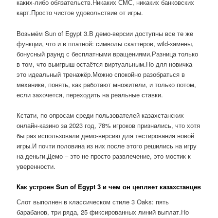
каких-либо обязательств.Никаких СМС, никаких банковских
карт.Просто чистое удовольствие от игры.
Возьмём Sun of Egypt 3.В демо-версии доступны все те же
функции, что и в платной: символы скаттеров, wild-замены,
бонусный раунд с бесплатными вращениями.Разница только
в том, что выигрыш остаётся виртуальным.Но для новичка
это идеальный тренажёр.Можно спокойно разобраться в
механике, понять, как работают множители, и только потом,
если захочется, переходить на реальные ставки.
Кстати, по опросам среди пользователей казахстанских
онлайн-казино за 2023 год, 78% игроков признались, что хотя
бы раз использовали демо-версию для тестирования новой
игры.И почти половина из них после этого решились на игру
на деньги.Демо – это не просто развлечение, это мостик к
уверенности.
Как устроен Sun of Egypt 3 и чем он цепляет казахстанцев
Слот выполнен в классическом стиле 3 Oaks: пять
барабанов, три ряда, 25 фиксированных линий выплат.Но