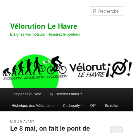
Aller
Aller
au
au
Rech
contenu
contenu
principal
secondaire
Vélorution Le Havre
Eteignez vos moteurs ! Respirez le bonheur !
Menu
Les perles du vélo
Qui sommes nous ?
principal
Historique des Vélorutions
Cartoparty !
DIY
Se relier
MIS EN AVANT
Le 8 mai, on fait le pont de