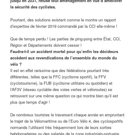
jusqu’en 2031, refuse tout aménagement en vue d’améliorer
la sécurité des cyclistes.
Pourtant, des solutions existent comme le montre un rapport
d’expertise de février 2019 commandé par la CCI elle-même !
Que de temps perdu ! Les parties de ping-pong entre État, CCI,
Région et Départements doivent cesser !
Faudra-t-il un accident mortel pour qu’enfin les décideurs
accèdent aux revendications de l’ensemble du monde du
vélo ?
Il est en effet rarissime que des fédérations pourtant très
différentes, telles que la FFC (cyclisme sportif), la FFV
(cyclotourisme), la FUB (cyclisme utilitaire ou quotidien) et
l’AF3V (réseau cyclable des voies vertes et véloroutes) se
retrouvent sur une même question ce qui montre bien qu’il est
plus que temps d’agir !
De nombreux touristes le traversent chaque année en empruntant
le trajet de la Vélomaritime ou de l’Euro Vélo 4, des cyclosportifs
normands l’utilisent très fréquemment lors de leurs sorties
hebdomadaires ou des salariés de la zone industrialo-portuaire