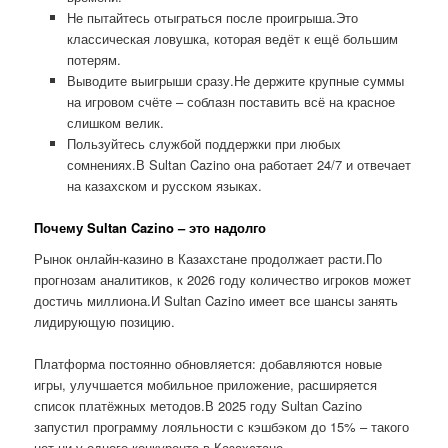
Не пытайтесь отыграться после проигрыша.Это
классическая ловушка, которая ведёт к ещё большим
потерям.
Выводите выигрыши сразу.Не держите крупные суммы
на игровом счёте – соблазн поставить всё на красное
слишком велик.
Пользуйтесь службой поддержки при любых
сомнениях.В Sultan Cazino она работает 24/7 и отвечает
на казахском и русском языках.
Почему Sultan Cazino – это надолго
Рынок онлайн-казино в Казахстане продолжает расти.По
прогнозам аналитиков, к 2026 году количество игроков может
достичь миллиона.И Sultan Cazino имеет все шансы занять
лидирующую позицию.
Платформа постоянно обновляется: добавляются новые
игры, улучшается мобильное приложение, расширяется
список платёжных методов.В 2025 году Sultan Cazino
запустил программу лояльности с кэшбэком до 15% – такого
нет ни у одного конкурента в Казахстане.