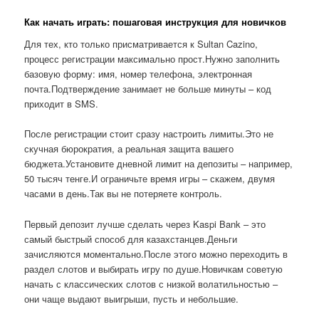
Как начать играть: пошаговая инструкция для новичков
Для тех, кто только присматривается к Sultan Cazino,
процесс регистрации максимально прост.Нужно заполнить
базовую форму: имя, номер телефона, электронная
почта.Подтверждение занимает не больше минуты – код
приходит в SMS.
После регистрации стоит сразу настроить лимиты.Это не
скучная бюрократия, а реальная защита вашего
бюджета.Установите дневной лимит на депозиты – например,
50 тысяч тенге.И ограничьте время игры – скажем, двумя
часами в день.Так вы не потеряете контроль.
Первый депозит лучше сделать через Kaspi Bank – это
самый быстрый способ для казахстанцев.Деньги
зачисляются моментально.После этого можно переходить в
раздел слотов и выбирать игру по душе.Новичкам советую
начать с классических слотов с низкой волатильностью –
они чаще выдают выигрыши, пусть и небольшие.