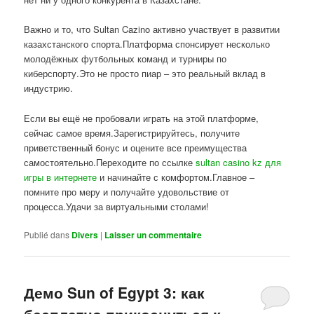
Важно и то, что Sultan Cazino активно участвует в развитии
казахстанского спорта.Платформа спонсирует несколько
молодёжных футбольных команд и турниры по
киберспорту.Это не просто пиар – это реальный вклад в
индустрию.
Если вы ещё не пробовали играть на этой платформе,
сейчас самое время.Зарегистрируйтесь, получите
приветственный бонус и оцените все преимущества
самостоятельно.Переходите по ссылке
sultan casino kz для
игры в интернете
и начинайте с комфортом.Главное –
помните про меру и получайте удовольствие от
процесса.Удачи за виртуальными столами!
Publié dans
Divers
|
Laisser un commentaire
Демо Sun of Egypt 3: как
бесплатно прикоснуться к