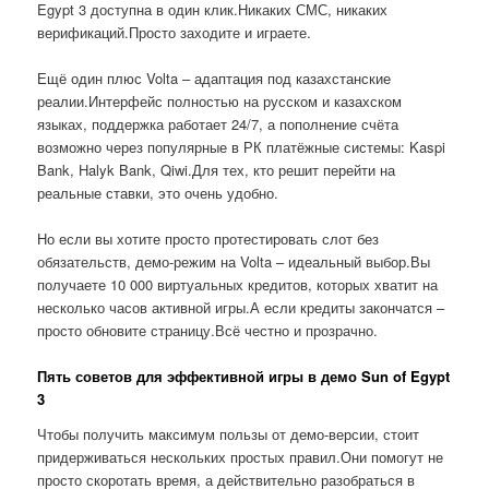
Egypt 3 доступна в один клик.Никаких СМС, никаких
верификаций.Просто заходите и играете.
Ещё один плюс Volta – адаптация под казахстанские
реалии.Интерфейс полностью на русском и казахском
языках, поддержка работает 24/7, а пополнение счёта
возможно через популярные в РК платёжные системы: Kaspi
Bank, Halyk Bank, Qiwi.Для тех, кто решит перейти на
реальные ставки, это очень удобно.
Но если вы хотите просто протестировать слот без
обязательств, демо-режим на Volta – идеальный выбор.Вы
получаете 10 000 виртуальных кредитов, которых хватит на
несколько часов активной игры.А если кредиты закончатся –
просто обновите страницу.Всё честно и прозрачно.
Пять советов для эффективной игры в демо Sun of Egypt
3
Чтобы получить максимум пользы от демо-версии, стоит
придерживаться нескольких простых правил.Они помогут не
просто скоротать время, а действительно разобраться в