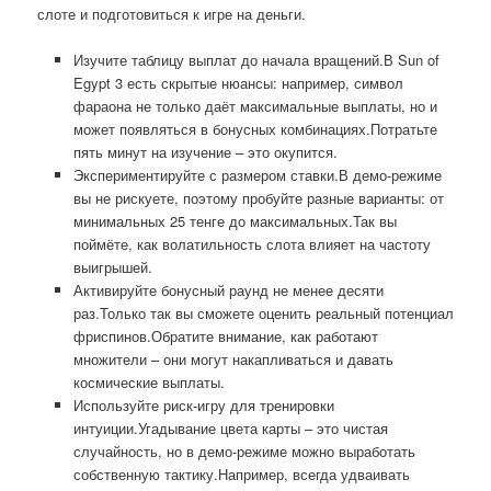
слоте и подготовиться к игре на деньги.
Изучите таблицу выплат до начала вращений.В Sun of
Egypt 3 есть скрытые нюансы: например, символ
фараона не только даёт максимальные выплаты, но и
может появляться в бонусных комбинациях.Потратьте
пять минут на изучение – это окупится.
Экспериментируйте с размером ставки.В демо-режиме
вы не рискуете, поэтому пробуйте разные варианты: от
минимальных 25 тенге до максимальных.Так вы
поймёте, как волатильность слота влияет на частоту
выигрышей.
Активируйте бонусный раунд не менее десяти
раз.Только так вы сможете оценить реальный потенциал
фриспинов.Обратите внимание, как работают
множители – они могут накапливаться и давать
космические выплаты.
Используйте риск-игру для тренировки
интуиции.Угадывание цвета карты – это чистая
случайность, но в демо-режиме можно выработать
собственную тактику.Например, всегда удваивать