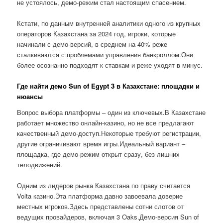
не устоялось, демо-режим стал настоящим спасением.
Кстати, по данным внутренней аналитики одного из крупных
операторов Казахстана за 2024 год, игроки, которые
начинали с демо-версий, в среднем на 40% реже
сталкиваются с проблемами управления банкроллом.Они
более осознанно подходят к ставкам и реже уходят в минус.
Где найти демо Sun of Egypt 3 в Казахстане: площадки и
нюансы
Вопрос выбора платформы – один из ключевых.В Казахстане
работает множество онлайн-казино, но не все предлагают
качественный демо-доступ.Некоторые требуют регистрации,
другие ограничивают время игры.Идеальный вариант –
площадка, где демо-режим открыт сразу, без лишних
телодвижений.
Одним из лидеров рынка Казахстана по праву считается
Volta казино.Эта платформа давно завоевала доверие
местных игроков.Здесь представлены сотни слотов от
ведущих провайдеров, включая 3 Oaks.Демо-версия Sun of