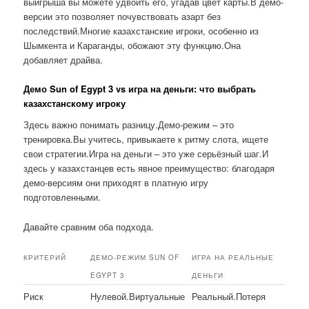
выигрыша вы можете удвоить его, угадав цвет карты.В демо-
версии это позволяет почувствовать азарт без
последствий.Многие казахстанские игроки, особенно из
Шымкента и Караганды, обожают эту функцию.Она
добавляет драйва.
Демо Sun of Egypt 3 vs игра на деньги: что выбрать
казахстанскому игроку
Здесь важно понимать разницу.Демо-режим – это
тренировка.Вы учитесь, привыкаете к ритму слота, ищете
свои стратегии.Игра на деньги – это уже серьёзный шаг.И
здесь у казахстанцев есть явное преимущество: благодаря
демо-версиям они приходят в платную игру
подготовленными.
Давайте сравним оба подхода.
КРИТЕРИЙ
ДЕМО-РЕЖИМ SUN OF
ИГРА НА РЕАЛЬНЫЕ
EGYPT 3
ДЕНЬГИ
Риск
Нулевой.Виртуальные
Реальный.Потеря