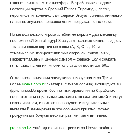
главная фишка – это атмосфера.Разработчики создали
настоящий портал в Древний Египет.Пирамиды, песок,
иероглифы и, конечно, сам фараон.Визуал сочный, анимация
плавная, звуковое сопровождение погружает с головой.
Но казахстанского игрока хлебом не корми – дай механику
посложнее.И Sun of Egypt 3 её даёт.Базовые символы здесь
– классические карточные знаки (A, K, Q, J, 10) и
тематические изображения: жук-скарабей, сокол, анкх,
Нефертити.Самый ценный символ – фараон.Если собрать
пять таких на линии, множитель ставки достигает 50x.
Отдельного внимания заслуживает бонусная игра.Три и
более
soeva.com.br
скаттера (символ солнца) активируют 10
фриспинов.Во время бесплатных вращений на барабанах
появляются специальные символы с множителями.Они могут
накапливаться, и в итоге вы получаете внушительные
выплаты.В демо-режиме это особенно приятно: можно
прокручивать бонусы десятки раз, не тратя ни тиына.
pro-salon.kz
Ещё одна фишка – риск-игра.После любого