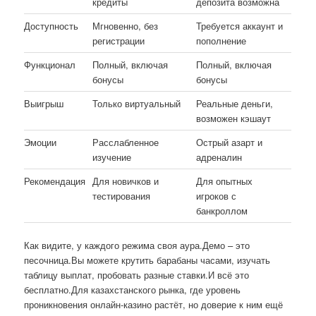
кредиты
депозита возможна
Доступность
Мгновенно, без
Требуется аккаунт и
регистрации
пополнение
Функционал
Полный, включая
Полный, включая
бонусы
бонусы
Выигрыш
Только виртуальный
Реальные деньги,
возможен кэшаут
Эмоции
Расслабленное
Острый азарт и
изучение
адреналин
Рекомендация
Для новичков и
Для опытных
тестирования
игроков с
банкроллом
Как видите, у каждого режима своя аура.Демо – это
песочница.Вы можете крутить барабаны часами, изучать
таблицу выплат, пробовать разные ставки.И всё это
бесплатно.Для казахстанского рынка, где уровень
проникновения онлайн-казино растёт, но доверие к ним ещё