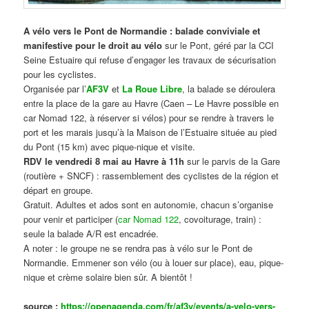
A vélo vers le Pont de Normandie : balade conviviale et
manifestive
pour le droit au vélo
sur le Pont, géré par la CCI
Seine Estuaire qui refuse d’engager les travaux de sécurisation
pour les cyclistes.
Organisée par l’
AF3V
et
La Roue Libre
, la balade se déroulera
entre la place de la gare au Havre (Caen – Le Havre possible en
car Nomad 122, à réserver si vélos) pour se rendre à travers le
port et les marais jusqu’à la Maison de l’Estuaire située au pied
du Pont (15 km) avec pique-nique et visite.
RDV le vendredi 8 mai au Havre à 11h
sur le parvis de la Gare
(routière + SNCF) : rassemblement des cyclistes de la région et
départ en groupe.
Gratuit. Adultes et ados sont en autonomie, chacun s’organise
pour venir et participer (
car Nomad 122
, covoiturage, train) :
seule la balade A/R est encadrée.
A noter : le groupe ne se rendra pas à vélo sur le Pont de
Normandie. Emmener son vélo (ou à louer sur place), eau, pique-
nique et crème solaire bien sûr. A bientôt !
source :
https://openagenda.com/fr/af3v/events/a-velo-vers-