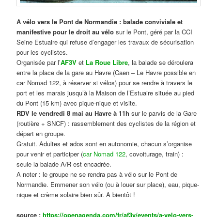
A vélo vers le Pont de Normandie : balade conviviale et
manifestive
pour le droit au vélo
sur le Pont, géré par la CCI
Seine Estuaire qui refuse d’engager les travaux de sécurisation
pour les cyclistes.
Organisée par l’
AF3V
et
La Roue Libre
, la balade se déroulera
entre la place de la gare au Havre (Caen – Le Havre possible en
car Nomad 122, à réserver si vélos) pour se rendre à travers le
port et les marais jusqu’à la Maison de l’Estuaire située au pied
du Pont (15 km) avec pique-nique et visite.
RDV le vendredi 8 mai au Havre à 11h
sur le parvis de la Gare
(routière + SNCF) : rassemblement des cyclistes de la région et
départ en groupe.
Gratuit. Adultes et ados sont en autonomie, chacun s’organise
pour venir et participer (
car Nomad 122
, covoiturage, train) :
seule la balade A/R est encadrée.
A noter : le groupe ne se rendra pas à vélo sur le Pont de
Normandie. Emmener son vélo (ou à louer sur place), eau, pique-
nique et crème solaire bien sûr. A bientôt !
source :
https://openagenda.com/fr/af3v/events/a-velo-vers-