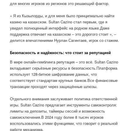
для многих игроков из регионов это решающий фактор.
« Я из Кызылорды, и для меня было принципиально найти
казино на казахском. Sultan Cazino стал первым, где я
увидел полноценный интерфейс на родном языке.Даже
поддержка отвечает на казахском – это дорогого стоит », –
делится впечатлениями Нурлан Сагинтаев, игрок со стажем.
Безопасность и надёжность: что стоит за репутацией
В мире онлайн-гемблинга репутация – это всё. Sultan Cazino
вкладывает серьёзные ресурсы в безопасность.Платформа
использует 128-битное шифрование данных, что
соответствует стандартам крупных банков.Все финансовые
транзакции проходят через защищённые шлюзы.
Отдельного внимания заслуживает политика ответственной
игры. Sultan Cazino предлагает инструменты самоконтроля:
лимиты на депозиты, таймеры сессий и возможность
самоисключения.В 2024 году более 8 тысяч игроков
воспользовались этими функциями, что говорит о реальной
работе механизма.