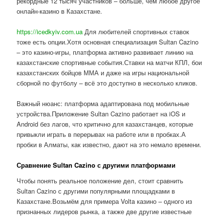
рекордные 12 тысяч участников – больше, чем любое другое
онлайн-казино в Казахстане.
https://icedkyiv.com.ua
Для любителей спортивных ставок
тоже есть опции.Хотя основная специализация Sultan Cazino
– это казино-игры, платформа активно развивает линию на
казахстанские спортивные события.Ставки на матчи КПЛ, бои
казахстанских бойцов ММА и даже на игры национальной
сборной по футболу – всё это доступно в несколько кликов.
Важный нюанс: платформа адаптирована под мобильные
устройства.Приложение Sultan Cazino работает на iOS и
Android без лагов, что критично для казахстанцев, которые
привыкли играть в перерывах на работе или в пробках.А
пробки в Алматы, как известно, дают на это немало времени.
Сравнение Sultan Cazino с другими платформами
Чтобы понять реальное положение дел, стоит сравнить
Sultan Cazino с другими популярными площадками в
Казахстане.Возьмём для примера Volta казино – одного из
признанных лидеров рынка, а также две другие известные