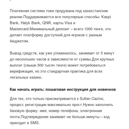
Платежная система тоже продумана под казахстанские
реалии.Поддерживаются все популярные способы: Kaspi
Bank, Halyk Bank, QIWI, карты Visa и
Mastercard.Минимальный депозит – всего 1000 тенге, что
делает платформу доступной для игроков с разным
бюджетом.
Вывод средств, как уже упоминалось, занимает от 5 минут
до нескольких часов в зависимости от суммы.Для крупных
выплат (свыше 500 тысяч тенге) может потребоваться
верификация, но это стандартная практика для всех
легальных казино.
Как начать играть: пошаговая инструкция для новичков
Для тех, кто только присматривается к Sultan Cazino,
процесс регистрации максимально прост.Нужно заполнить
базовую форму: имя, номер телефона, электронная
почта.Подтверждение занимает не больше минуты – код
приходит в SMS.