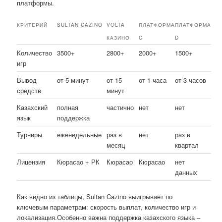
платформы.
КРИТЕРИЙ
SULTAN CAZINO
VOLTA
ПЛАТФОРМА
ПЛАТФОРМА
КАЗИНО
C
D
Количество
3500+
2800+
2000+
1500+
игр
Вывод
от 5 минут
от 15
от 1 часа
от 3 часов
средств
минут
Казахский
полная
частично
нет
нет
язык
поддержка
Турниры
еженедельные
раз в
нет
раз в
месяц
квартал
Лицензия
Кюрасао + РК
Кюрасао
Кюрасао
нет
данных
Как видно из таблицы, Sultan Cazino выигрывает по
ключевым параметрам: скорость выплат, количество игр и
локализация.Особенно важна поддержка казахского языка –