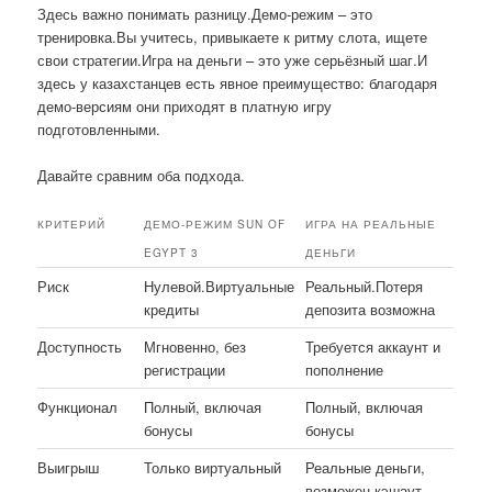
Здесь важно понимать разницу.Демо-режим – это
тренировка.Вы учитесь, привыкаете к ритму слота, ищете
свои стратегии.Игра на деньги – это уже серьёзный шаг.И
здесь у казахстанцев есть явное преимущество: благодаря
демо-версиям они приходят в платную игру
подготовленными.
Давайте сравним оба подхода.
КРИТЕРИЙ
ДЕМО-РЕЖИМ SUN OF
ИГРА НА РЕАЛЬНЫЕ
EGYPT 3
ДЕНЬГИ
Риск
Нулевой.Виртуальные
Реальный.Потеря
кредиты
депозита возможна
Доступность
Мгновенно, без
Требуется аккаунт и
регистрации
пополнение
Функционал
Полный, включая
Полный, включая
бонусы
бонусы
Выигрыш
Только виртуальный
Реальные деньги,
возможен кэшаут