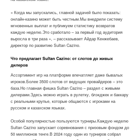
« Когда мы запускались, главной задачей было показать:
онлайн-казино может быть честным.Мы внедрили систему
мгновенных выплат и публикуем статистику возвратов
каждую неделю.Это сработало – за первый год аудитория
выросла в три раза », – рассказывает Айдар Кенжебаев,
директор по развитию Sultan Cazino.
Что предлагает Sultan Cazino: от слотов до живых
дилеров
Ассортимент игр на платформе впечатляет даже бывалых
игроков.Более 3500 слотов от ведущих провайдеров – это
база.Но главная фишка Sultan Cazino – раздел с живыми
дилерами.Здесь можно играть в рулетку, блэкджек и баккару
с реальными крупье, которые общаются с игроками на
русском и казахском языках.
Особой популярностью пользуются турниры.Каждую неделю
Sultan Cazino запускает соревнования с призовым фондом до
50 миллионов тенге.В 2024 году один из турниров собрал