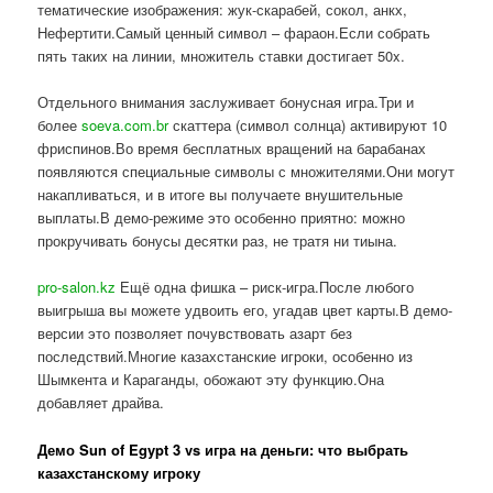
тематические изображения: жук-скарабей, сокол, анкх,
Нефертити.Самый ценный символ – фараон.Если собрать
пять таких на линии, множитель ставки достигает 50x.
Отдельного внимания заслуживает бонусная игра.Три и
более
soeva.com.br
скаттера (символ солнца) активируют 10
фриспинов.Во время бесплатных вращений на барабанах
появляются специальные символы с множителями.Они могут
накапливаться, и в итоге вы получаете внушительные
выплаты.В демо-режиме это особенно приятно: можно
прокручивать бонусы десятки раз, не тратя ни тиына.
pro-salon.kz
Ещё одна фишка – риск-игра.После любого
выигрыша вы можете удвоить его, угадав цвет карты.В демо-
версии это позволяет почувствовать азарт без
последствий.Многие казахстанские игроки, особенно из
Шымкента и Караганды, обожают эту функцию.Она
добавляет драйва.
Демо Sun of Egypt 3 vs игра на деньги: что выбрать
казахстанскому игроку