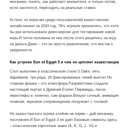
механике, понять, как работают множители, и только потом,
если захочется, переходить на реальные ставки.
Кстати, по опросам среди пользователей казахстанских
онлайн-казино за 2023 год, 78% игроков признались, что хотя
бы раз использовали демо-версию для тестирования новой
игры.И почти половина из них после этого решились на игру
на деньги.Демо – это не просто развлечение, это мостик к
уверенности.
Как устроен Sun of Egypt 3 и чем он цепляет казахстанцев
Слот выполнен в классическом стиле 3 Oaks: пять
барабанов, три ряда, 25 фиксированных линий выплат.Но
главная фишка – это атмосфера.Разработчики создали
настоящий портал в Древний Египет.Пирамиды, песок,
иероглифы и, конечно, сам фараон.Визуал сочный, анимация
плавная, звуковое сопровождение погружает с головой.
Но казахстанского игрока хлебом не корми – дай механику
посложнее.И Sun of Egypt 3 её даёт.Базовые символы здесь
– классические карточные знаки (A, K, Q, J, 10) и