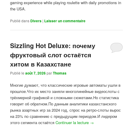
gaming experience while playing roulette with daily promotions in
the USA.
Publié dans
Divers
|
Laisser un commentaire
Sizzling Hot Deluxe: почему
фруктовый слот остаётся
хитом в Казахстане
Publié le
août 7, 2026
par
Thomas
Многие думают, что классические игровые автоматы ушли в
прошлое.Что их место заняли многолинейные видеослоты с
трёхмерной графикой и сложными сюжетами.Но статистика
говорит об обратном.По данным аналитики казахстанского
рынка азартных игр за 2024 год, спрос на ретро-слоты вырос
на 23% по сравнению с предыдущим периодом.И лидером
этого сегмента остаётся
Continuer la lecture
→