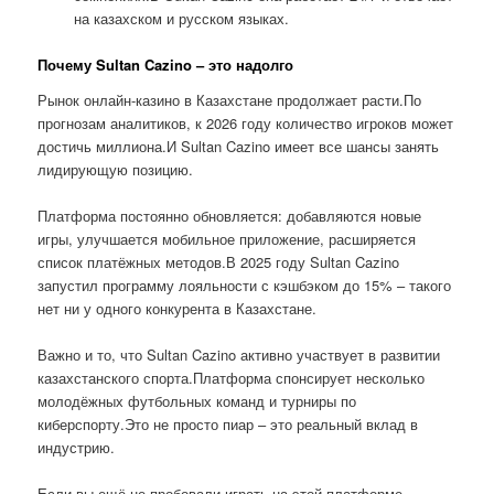
на казахском и русском языках.
Почему Sultan Cazino – это надолго
Рынок онлайн-казино в Казахстане продолжает расти.По
прогнозам аналитиков, к 2026 году количество игроков может
достичь миллиона.И Sultan Cazino имеет все шансы занять
лидирующую позицию.
Платформа постоянно обновляется: добавляются новые
игры, улучшается мобильное приложение, расширяется
список платёжных методов.В 2025 году Sultan Cazino
запустил программу лояльности с кэшбэком до 15% – такого
нет ни у одного конкурента в Казахстане.
Важно и то, что Sultan Cazino активно участвует в развитии
казахстанского спорта.Платформа спонсирует несколько
молодёжных футбольных команд и турниры по
киберспорту.Это не просто пиар – это реальный вклад в
индустрию.
Если вы ещё не пробовали играть на этой платформе,