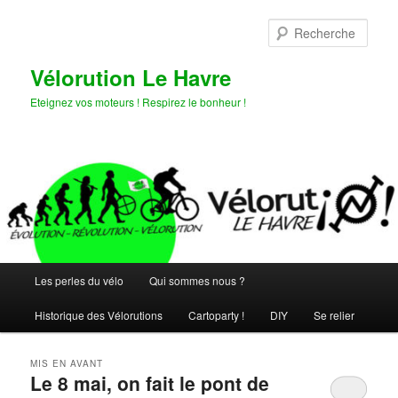
Aller
Aller
au
au
Rech
contenu
contenu
principal
secondaire
Vélorution Le Havre
Eteignez vos moteurs ! Respirez le bonheur !
Menu
Les perles du vélo
Qui sommes nous ?
principal
Historique des Vélorutions
Cartoparty !
DIY
Se relier
MIS EN AVANT
Le 8 mai, on fait le pont de