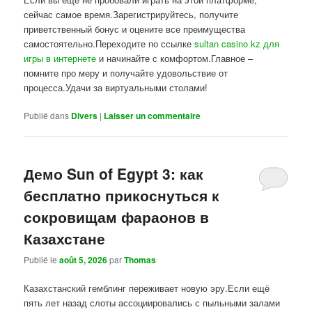
сейчас самое время.Зарегистрируйтесь, получите
приветственный бонус и оцените все преимущества
самостоятельно.Переходите по ссылке
sultan casino kz для
игры в интернете
и начинайте с комфортом.Главное –
помните про меру и получайте удовольствие от
процесса.Удачи за виртуальными столами!
Publié dans
Divers
|
Laisser un commentaire
Демо Sun of Egypt 3: как
бесплатно прикоснуться к
сокровищам фараонов в
Казахстане
Publié le
août 5, 2026
par
Thomas
Казахстанский гемблинг переживает новую эру.Если ещё
пять лет назад слоты ассоциировались с пыльными залами