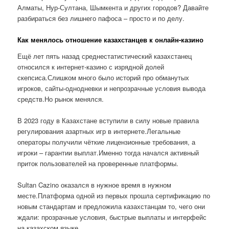
Алматы, Нур-Султана, Шымкента и других городов? Давайте
разбираться без лишнего пафоса – просто и по делу.
Как менялось отношение казахстанцев к онлайн-казино
Ещё лет пять назад среднестатистический казахстанец
относился к интернет-казино с изрядной долей
скепсиса.Слишком много было историй про обманутых
игроков, сайты-однодневки и непрозрачные условия вывода
средств.Но рынок менялся.
В 2023 году в Казахстане вступили в силу новые правила
регулирования азартных игр в интернете.Легальные
операторы получили чёткие лицензионные требования, а
игроки – гарантии выплат.Именно тогда начался активный
приток пользователей на проверенные платформы.
Sultan Cazino оказался в нужное время в нужном
месте.Платформа одной из первых прошла сертификацию по
новым стандартам и предложила казахстанцам то, чего они
ждали: прозрачные условия, быстрые выплаты и интерфейс
на казахском языке.