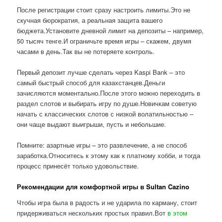
После регистрации стоит сразу настроить лимиты.Это не
скучная бюрократия, а реальная защита вашего
бюджета.Установите дневной лимит на депозиты – например,
50 тысяч тенге.И ограничьте время игры – скажем, двумя
часами в день.Так вы не потеряете контроль.
Первый депозит лучше сделать через Kaspi Bank – это
самый быстрый способ для казахстанцев.Деньги
зачисляются моментально.После этого можно переходить в
раздел слотов и выбирать игру по душе.Новичкам советую
начать с классических слотов с низкой волатильностью –
они чаще выдают выигрыши, пусть и небольшие.
Помните: азартные игры – это развлечение, а не способ
заработка.Относитесь к этому как к платному хобби, и тогда
процесс принесёт только удовольствие.
Рекомендации для комфортной игры в Sultan Cazino
Чтобы игра была в радость и не ударила по карману, стоит
придерживаться нескольких простых правил.Вот
в этом