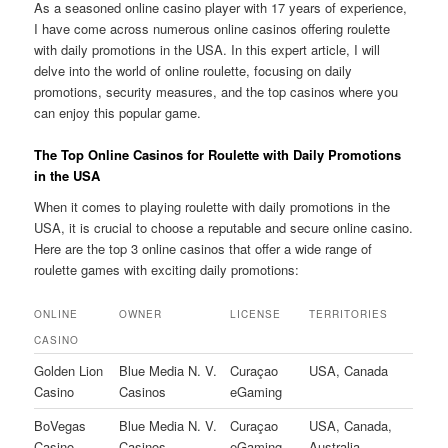
As a seasoned online casino player with 17 years of experience,
I have come across numerous online casinos offering roulette
with daily promotions in the USA. In this expert article, I will
delve into the world of online roulette, focusing on daily
promotions, security measures, and the top casinos where you
can enjoy this popular game.
The Top Online Casinos for Roulette with Daily Promotions
in the USA
When it comes to playing roulette with daily promotions in the
USA, it is crucial to choose a reputable and secure online casino.
Here are the top 3 online casinos that offer a wide range of
roulette games with exciting daily promotions:
ONLINE
OWNER
LICENSE
TERRITORIES
CASINO
Golden Lion
Blue Media N. V.
Curaçao
USA, Canada
Casino
Casinos
eGaming
BoVegas
Blue Media N. V.
Curaçao
USA, Canada,
Casino
Casinos
eGaming
Australia