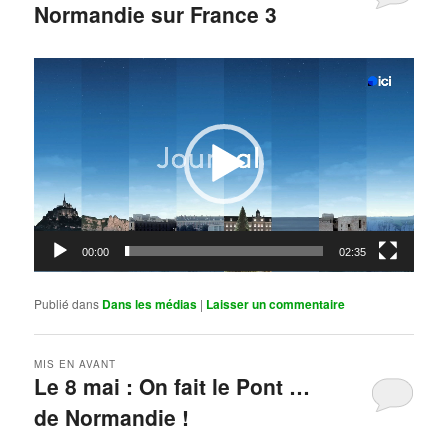
Normandie sur France 3
Publié le
mai 11, 2026
par
Steph
Lecteur
vidéo
00:00
02:35
Publié dans
Dans les médias
|
Laisser un commentaire
MIS EN AVANT
Le 8 mai : On fait le Pont …
de Normandie !