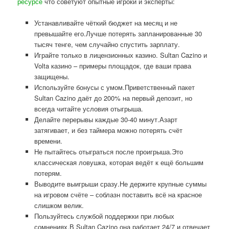
ресурсе
что советуют опытные игроки и эксперты:
Устанавливайте чёткий бюджет на месяц и не
превышайте его.Лучше потерять запланированные 30
тысяч тенге, чем случайно спустить зарплату.
Играйте только в лицензионных казино. Sultan Cazino и
Volta казино – примеры площадок, где ваши права
защищены.
Используйте бонусы с умом.Приветственный пакет
Sultan Cazino даёт до 200% на первый депозит, но
всегда читайте условия отыгрыша.
Делайте перерывы каждые 30-40 минут.Азарт
затягивает, и без таймера можно потерять счёт
времени.
Не пытайтесь отыграться после проигрыша.Это
классическая ловушка, которая ведёт к ещё большим
потерям.
Выводите выигрыши сразу.Не держите крупные суммы
на игровом счёте – соблазн поставить всё на красное
слишком велик.
Пользуйтесь службой поддержки при любых
сомнениях.В Sultan Cazino она работает 24/7 и отвечает