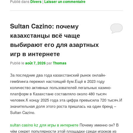
Publié dans
Divers
|
Laisser un commentaire
Sultan Cazino: почему
казахстанцы всё чаще
выбирают его для азартных
игр в интернете
Publié le
août 7, 2026
par
Thomas
За последние два года казахстанский рынок онлайн-
гемблинга пережил настоящий бум.Ещё в 2023 году
количество активных пользователей легальных казино-
платформ в Казахстане составляло около 480 тысяч
человек.К концу 2025 года эта цифра превысила 720 тысяч.И
значительная доля этого роста пришлась на один бренд –
Sultan Cazino.
sultan casino kz для игры в интернете
Почему именно он? В
чём секрет популярности этой площадки среди игроков из