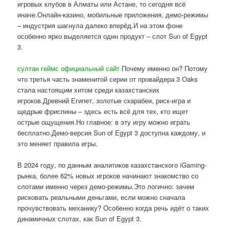
игровых клубов в Алматы или Астане, то сегодня всё
иначе.Онлайн-казино, мобильные приложения, демо-режимы
– индустрия шагнула далеко вперёд.И на этом фоне
особенно ярко выделяется один продукт – слот Sun of Egypt
3.
султан геймс официальный сайт
Почему именно он? Потому
что третья часть знаменитой серии от провайдера 3 Oaks
стала настоящим хитом среди казахстанских
игроков.Древний Египет, золотые скарабеи, риск-игра и
щедрые фриспины – здесь есть всё для тех, кто ищет
острые ощущения.Но главное: в эту игру можно играть
бесплатно.Демо-версия Sun of Egypt 3 доступна каждому, и
это меняет правила игры.
В 2024 году, по данным аналитиков казахстанского iGaming-
рынка, более 62% новых игроков начинают знакомство со
слотами именно через демо-режимы.Это логично: зачем
рисковать реальными деньгами, если можно сначала
прочувствовать механику? Особенно когда речь идёт о таких
динамичных слотах, как Sun of Egypt 3.