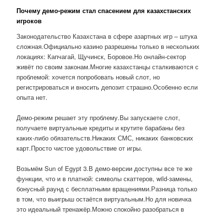
Почему демо-режим стал спасением для казахстанских
игроков
Законодательство Казахстана в сфере азартных игр – штука
сложная.Официально казино разрешены только в нескольких
локациях: Капчагай, Щучинск, Боровое.Но онлайн-сектор
живёт по своим законам.Многие казахстанцы сталкиваются с
проблемой: хочется попробовать новый слот, но
регистрироваться и вносить депозит страшно.Особенно если
опыта нет.
Демо-режим решает эту проблему.Вы запускаете слот,
получаете виртуальные кредиты и крутите барабаны без
каких-либо обязательств.Никаких СМС, никаких банковских
карт.Просто чистое удовольствие от игры.
Возьмём Sun of Egypt 3.В демо-версии доступны все те же
функции, что и в платной: символы скаттеров, wild-замены,
бонусный раунд с бесплатными вращениями.Разница только
в том, что выигрыш остаётся виртуальным.Но для новичка
это идеальный тренажёр.Можно спокойно разобраться в