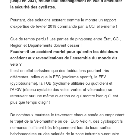
jusqu’en 2031, refuse tout aménagement en vue d’améliorer
la sécurité des cyclistes.
Pourtant, des solutions existent comme le montre un rapport
d’expertise de février 2019 commandé par la CCI elle-même !
Que de temps perdu ! Les parties de ping-pong entre État, CCI,
Région et Départements doivent cesser !
Faudra-t-il un accident mortel pour qu’enfin les décideurs
accèdent aux revendications de l’ensemble du monde du
vélo ?
Il est en effet rarissime que des fédérations pourtant très
différentes, telles que la FFC (cyclisme sportif), la FFV
(cyclotourisme), la FUB (cyclisme utilitaire ou quotidien) et
l’AF3V (réseau cyclable des voies vertes et véloroutes) se
retrouvent sur une même question ce qui montre bien qu’il est
plus que temps d’agir !
De nombreux touristes le traversent chaque année en empruntant
le trajet de la Vélomaritime ou de l’Euro Vélo 4, des cyclosportifs
normands l’utilisent très fréquemment lors de leurs sorties
hebdomadaires ou des salariés de la zone industrialo-portuaire