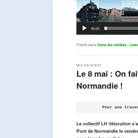
00:00
Publié dans
Dans les médias
|
Lais
MIS EN AVANT
Le 8 mai : On fa
Normandie !
Publié le
avril 18, 2026
par
Steph
Pour une trave
Le collectif LH Vélorution s’
Pont de Normandie le vendre