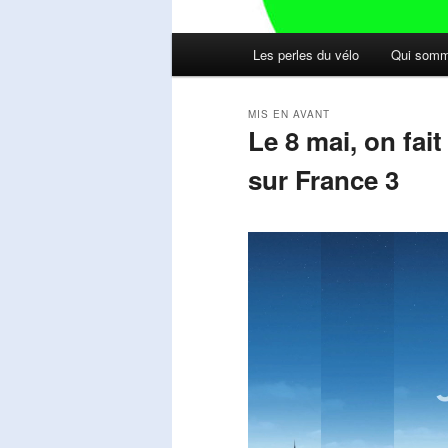
Menu
Les perles du vélo
Qui somm
principal
MIS EN AVANT
Le 8 mai, on fai
sur France 3
Publié le
mai 11, 2026
par
Steph
Lecteur
vidéo