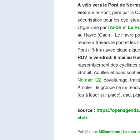
A vélo vers le Pont de Norma
vélo
sur le Pont, géré par la C
sécurisation pour les cyclistes
Organisée par l’
AF3V
et
La Ro
au Havre (Caen – Le Havre pos
rendre à travers le port et les
Pont (15 km) avec pique-nique e
RDV le vendredi 8 mai au Ha
rassemblement des cyclistes de
Gratuit. Adultes et ados sont e
Nomad 122
, covoiturage, trai
A noter : le groupe ne se ren
(ou à louer sur place), eau, piq
source :
https://openagenda.
cl=fr
Publié dans
Militantisme
|
Laisser 