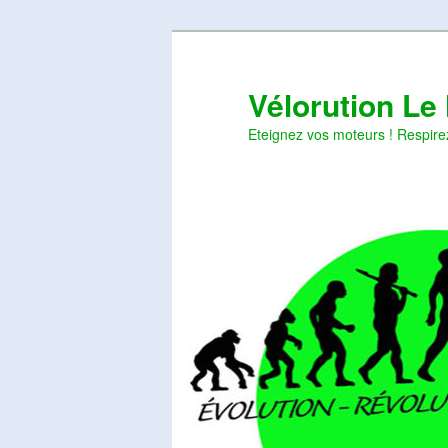
Aller
Aller
au
au
contenu
contenu
Vélorution Le
principal
secondaire
Eteignez vos moteurs ! Respire