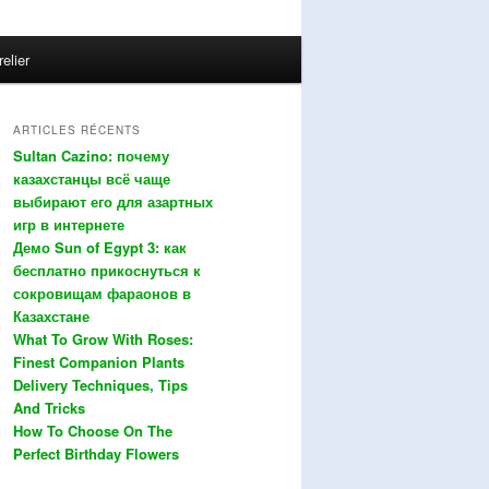
relier
ARTICLES RÉCENTS
Sultan Cazino: почему
казахстанцы всё чаще
выбирают его для азартных
игр в интернете
Демо Sun of Egypt 3: как
бесплатно прикоснуться к
сокровищам фараонов в
Казахстане
What To Grow With Roses:
Finest Companion Plants
Delivery Techniques, Tips
And Tricks
How To Choose On The
Perfect Birthday Flowers