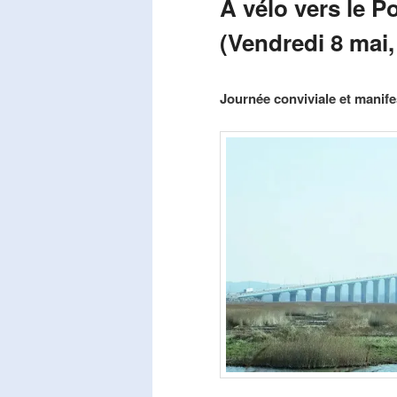
A vélo vers le P
(Vendredi 8 mai,
Publié le
mars 29, 2026
par
Steph
Journée conviviale et manifes