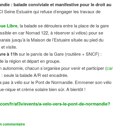
ndie : balade conviviale et manifestive
pour le droit au
CI Seine Estuaire qui refuse d’engager les travaux de
.
ue Libre
, la balade se déroulera entre la place de la gare
sible en car Nomad 122, à réserver si vélos) pour se
 marais jusqu’à la Maison de l’Estuaire située au pied du
t visite.
vre à 11h
sur le parvis de la Gare (routière + SNCF) :
 la région et départ en groupe.
n autonomie, chacun s’organise pour venir et participer (
car
n) : seule la balade A/R est encadrée.
dra pas à vélo sur le Pont de Normandie. Emmener son vélo
ue-nique et crème solaire bien sûr. A bientôt !
com/fr/af3v/events/a-velo-vers-le-pont-de-normandie?
un commentaire