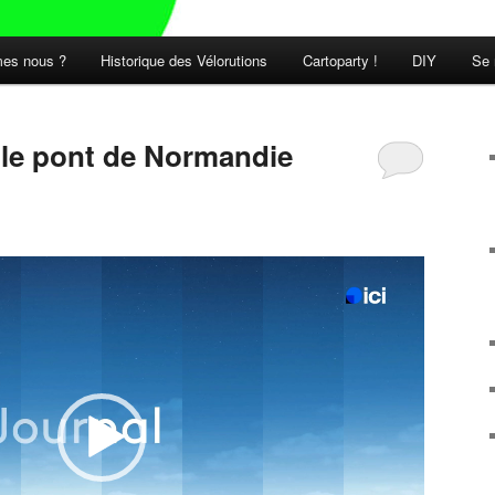
es nous ?
Historique des Vélorutions
Cartoparty !
DIY
Se 
t le pont de Normandie