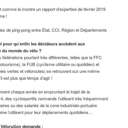
nt comme le montre un rapport d’expertise de février 2019
me !
ies de ping-pong entre État, CCI, Région et Départements
el pour qu’enfin les décideurs accèdent aux
e du monde du vélo ?
s fédérations pourtant très différentes, telles que la FFC
otourisme), la FUB (cyclisme utilitaire ou quotidien) et
oies vertes et véloroutes) se retrouvent sur une même
il est plus que temps d’agir !
rsent chaque année en empruntant le trajet de la
 4, des cyclosportifs normands l’utilisent très fréquemment
ires ou des salariés de la zone industrialo-portuaire
Seine l’utilisent pour leur déplacements quotidiens…
H Vélorution demande :