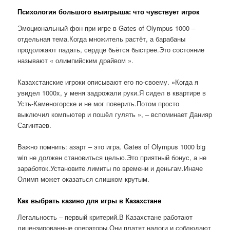
Психология большого выигрыша: что чувствует игрок
Эмоциональный фон при игре в Gates of Olympus 1000 –
отдельная тема.Когда множитель растёт, а барабаны
продолжают падать, сердце бьётся быстрее.Это состояние
называют « олимпийским драйвом ».
Казахстанские игроки описывают его по-своему. »Когда я
увидел 1000x, у меня задрожали руки.Я сидел в квартире в
Усть-Каменогорске и не мог поверить.Потом просто
выключил компьютер и пошёл гулять », – вспоминает Данияр
Сагинтаев.
Важно помнить: азарт – это игра. Gates of Olympus 1000 big
win не должен становиться целью.Это приятный бонус, а не
заработок.Установите лимиты по времени и деньгам.Иначе
Олимп может оказаться слишком крутым.
Как выбрать казино для игры в Казахстане
Легальность – первый критерий.В Казахстане работают
лицензированные операторы.Они платят налоги и соблюдают