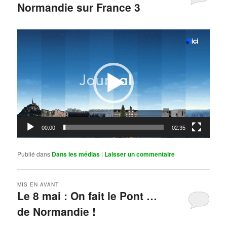
Normandie sur France 3
Publié le
mai 11, 2026
par
Steph
Lecteur
vidéo
00:00
02:35
Publié dans
Dans les médias
|
Laisser un commentaire
MIS EN AVANT
Le 8 mai : On fait le Pont …
de Normandie !