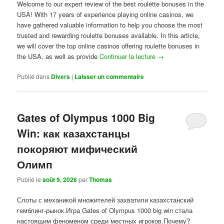
Welcome to our expert review of the best roulette bonuses in the
USA! With 17 years of experience playing online casinos, we
have gathered valuable information to help you choose the most
trusted and rewarding roulette bonuses available. In this article,
we will cover the top online casinos offering roulette bonuses in
the USA, as well as provide
Continuer la lecture
→
Publié dans
Divers
|
Laisser un commentaire
Gates of Olympus 1000 Big
Win: как казахстанцы
покоряют мифический
Олимп
Publié le
août 9, 2026
par
Thomas
Слоты с механикой множителей захватили казахстанский
гемблинг-рынок.Игра Gates of Olympus 1000 big win стала
настоящим феноменом среди местных игроков.Почему?