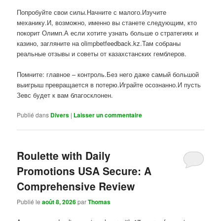
Попробуйте свои силы.Начните с малого.Изучите
механику.И, возможно, именно вы станете следующим, кто
покорит Олимп.А если хотите узнать больше о стратегиях и
казино, загляните на olimpbetfeedback.kz.Там собраны
реальные отзывы и советы от казахстанских гемблеров.
Помните: главное – контроль.Без него даже самый большой
выигрыш превращается в потерю.Играйте осознанно.И пусть
Зевс будет к вам благосклонен.
Publié dans
Divers
|
Laisser un commentaire
Roulette with Daily
Promotions USA Secure: A
Comprehensive Review
Publié le
août 8, 2026
par
Thomas