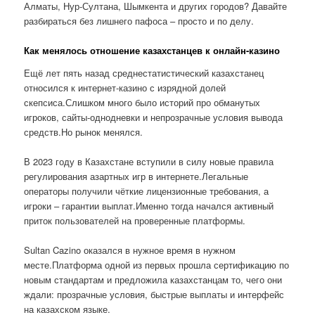
Алматы, Нур-Султана, Шымкента и других городов? Давайте
разбираться без лишнего пафоса – просто и по делу.
Как менялось отношение казахстанцев к онлайн-казино
Ещё лет пять назад среднестатистический казахстанец
относился к интернет-казино с изрядной долей
скепсиса.Слишком много было историй про обманутых
игроков, сайты-однодневки и непрозрачные условия вывода
средств.Но рынок менялся.
В 2023 году в Казахстане вступили в силу новые правила
регулирования азартных игр в интернете.Легальные
операторы получили чёткие лицензионные требования, а
игроки – гарантии выплат.Именно тогда начался активный
приток пользователей на проверенные платформы.
Sultan Cazino оказался в нужное время в нужном
месте.Платформа одной из первых прошла сертификацию по
новым стандартам и предложила казахстанцам то, чего они
ждали: прозрачные условия, быстрые выплаты и интерфейс
на казахском языке.