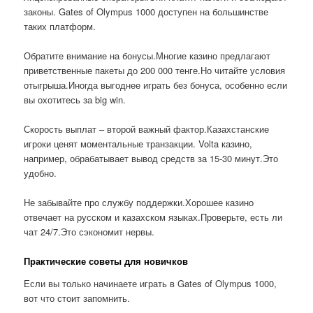
законы. Gates of Olympus 1000 доступен на большинстве
таких платформ.
Обратите внимание на бонусы.Многие казино предлагают
приветственные пакеты до 200 000 тенге.Но читайте условия
отыгрыша.Иногда выгоднее играть без бонуса, особенно если
вы охотитесь за big win.
Скорость выплат – второй важный фактор.Казахстанские
игроки ценят моментальные транзакции. Volta казино,
например, обрабатывает вывод средств за 15-30 минут.Это
удобно.
Не забывайте про службу поддержки.Хорошее казино
отвечает на русском и казахском языках.Проверьте, есть ли
чат 24/7.Это сэкономит нервы.
Практические советы для новичков
Если вы только начинаете играть в Gates of Olympus 1000,
вот что стоит запомнить.