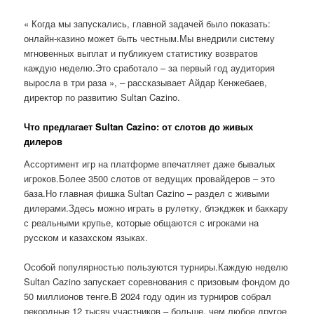
« Когда мы запускались, главной задачей было показать:
онлайн-казино может быть честным.Мы внедрили систему
мгновенных выплат и публикуем статистику возвратов
каждую неделю.Это сработало – за первый год аудитория
выросла в три раза », – рассказывает Айдар Кенжебаев,
директор по развитию Sultan Cazino.
Что предлагает Sultan Cazino: от слотов до живых
дилеров
Ассортимент игр на платформе впечатляет даже бывалых
игроков.Более 3500 слотов от ведущих провайдеров – это
база.Но главная фишка Sultan Cazino – раздел с живыми
дилерами.Здесь можно играть в рулетку, блэкджек и баккару
с реальными крупье, которые общаются с игроками на
русском и казахском языках.
Особой популярностью пользуются турниры.Каждую неделю
Sultan Cazino запускает соревнования с призовым фондом до
50 миллионов тенге.В 2024 году один из турниров собрал
рекордные 12 тысяч участников – больше, чем любое другое