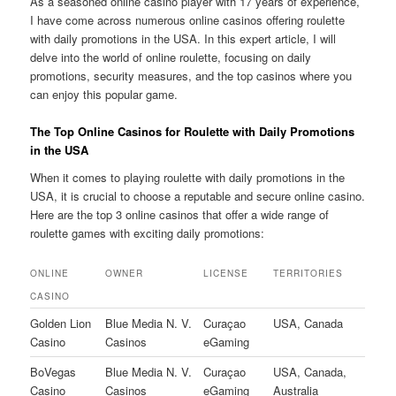
As a seasoned online casino player with 17 years of experience,
I have come across numerous online casinos offering roulette
with daily promotions in the USA. In this expert article, I will
delve into the world of online roulette, focusing on daily
promotions, security measures, and the top casinos where you
can enjoy this popular game.
The Top Online Casinos for Roulette with Daily Promotions
in the USA
When it comes to playing roulette with daily promotions in the
USA, it is crucial to choose a reputable and secure online casino.
Here are the top 3 online casinos that offer a wide range of
roulette games with exciting daily promotions:
ONLINE
OWNER
LICENSE
TERRITORIES
CASINO
Golden Lion
Blue Media N. V.
Curaçao
USA, Canada
Casino
Casinos
eGaming
BoVegas
Blue Media N. V.
Curaçao
USA, Canada,
Casino
Casinos
eGaming
Australia