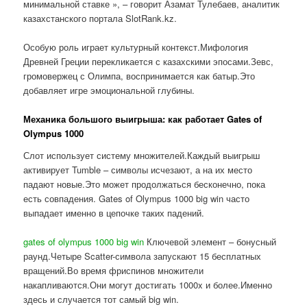
минимальной ставке », – говорит Азамат Тулебаев, аналитик
казахстанского портала SlotRank.kz.
Особую роль играет культурный контекст.Мифология
Древней Греции перекликается с казахскими эпосами.Зевс,
громовержец с Олимпа, воспринимается как батыр.Это
добавляет игре эмоциональной глубины.
Механика большого выигрыша: как работает Gates of
Olympus 1000
Слот использует систему множителей.Каждый выигрыш
активирует Tumble – символы исчезают, а на их место
падают новые.Это может продолжаться бесконечно, пока
есть совпадения. Gates of Olympus 1000 big win часто
выпадает именно в цепочке таких падений.
gates of olympus 1000 big win
Ключевой элемент – бонусный
раунд.Четыре Scatter-символа запускают 15 бесплатных
вращений.Во время фриспинов множители
накапливаются.Они могут достигать 1000x и более.Именно
здесь и случается тот самый big win.