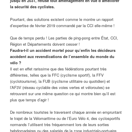
jusqu’en 2031, refuse tout aménagement en vue d’améliorer
la sécurité des cyclistes.
Pourtant, des solutions existent comme le montre un rapport
d’expertise de février 2019 commandé par la CCI elle-même !
Que de temps perdu ! Les parties de ping-pong entre État, CCI,
Région et Départements doivent cesser !
Faudra-t-il un accident mortel pour qu’enfin les décideurs
accèdent aux revendications de l’ensemble du monde du
vélo ?
Il est en effet rarissime que des fédérations pourtant très
différentes, telles que la FFC (cyclisme sportif), la FFV
(cyclotourisme), la FUB (cyclisme utilitaire ou quotidien) et
l’AF3V (réseau cyclable des voies vertes et véloroutes) se
retrouvent sur une même question ce qui montre bien qu’il est
plus que temps d’agir !
De nombreux touristes le traversent chaque année en empruntant
le trajet de la Vélomaritime ou de l’Euro Vélo 4, des cyclosportifs
normands l’utilisent très fréquemment lors de leurs sorties
hebdomadaires ou des salariés de la zone industrialo-portuaire