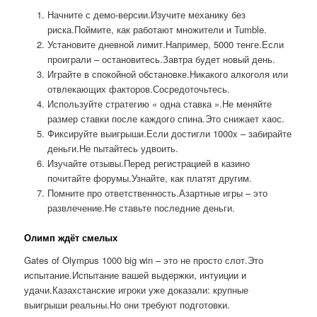
Начните с демо-версии.Изучите механику без
риска.Поймите, как работают множители и Tumble.
Установите дневной лимит.Например, 5000 тенге.Если
проиграли – остановитесь.Завтра будет новый день.
Играйте в спокойной обстановке.Никакого алкоголя или
отвлекающих факторов.Сосредоточьтесь.
Используйте стратегию « одна ставка ».Не меняйте
размер ставки после каждого спина.Это снижает хаос.
Фиксируйте выигрыши.Если достигли 1000x – забирайте
деньги.Не пытайтесь удвоить.
Изучайте отзывы.Перед регистрацией в казино
почитайте форумы.Узнайте, как платят другим.
Помните про ответственность.Азартные игры – это
развлечение.Не ставьте последние деньги.
Олимп ждёт смелых
Gates of Olympus 1000 big win – это не просто слот.Это
испытание.Испытание вашей выдержки, интуиции и
удачи.Казахстанские игроки уже доказали: крупные
выигрыши реальны.Но они требуют подготовки.