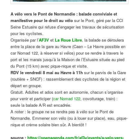
A vélo vers le Pont de Normandie : balade conviviale et
manifestive
pour le droit au vélo
sur le Pont, géré par la CCI
Seine Estuaire qui refuse d’engager les travaux de sécurisation
pour les cyclistes.
Organisée par l’
AF3V
et
La Roue Libre
, la balade se déroulera
entre la place de la gare au Havre (Caen – Le Havre possible en
car Nomad 122, à réserver si vélos) pour se rendre à travers le
port et les marais jusqu’à la Maison de l’Estuaire située au pied
du Pont (15 km) avec pique-nique et visite.
RDV le vendredi 8 mai au Havre à 11h
sur le parvis de la Gare
(routière + SNCF) : rassemblement des cyclistes de la région et
départ en groupe.
Gratuit. Adultes et ados sont en autonomie, chacun s’organise
pour venir et participer (
car Nomad 122
, covoiturage, train) :
seule la balade A/R est encadrée.
A noter : le groupe ne se rendra pas à vélo sur le Pont de
Normandie. Emmener son vélo (ou à louer sur place), eau, pique-
nique et crème solaire bien sûr. A bientôt !
source :
https://openagenda.com/fr/af3v/events/a-velo-vers-