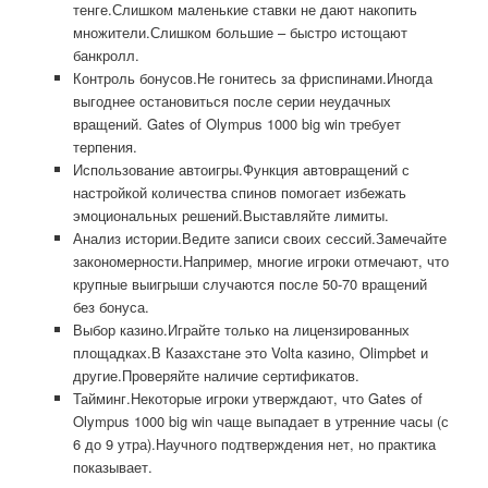
тенге.Слишком маленькие ставки не дают накопить
множители.Слишком большие – быстро истощают
банкролл.
Контроль бонусов.Не гонитесь за фриспинами.Иногда
выгоднее остановиться после серии неудачных
вращений. Gates of Olympus 1000 big win требует
терпения.
Использование автоигры.Функция автовращений с
настройкой количества спинов помогает избежать
эмоциональных решений.Выставляйте лимиты.
Анализ истории.Ведите записи своих сессий.Замечайте
закономерности.Например, многие игроки отмечают, что
крупные выигрыши случаются после 50-70 вращений
без бонуса.
Выбор казино.Играйте только на лицензированных
площадках.В Казахстане это Volta казино, Olimpbet и
другие.Проверяйте наличие сертификатов.
Тайминг.Некоторые игроки утверждают, что Gates of
Olympus 1000 big win чаще выпадает в утренние часы (с
6 до 9 утра).Научного подтверждения нет, но практика
показывает.