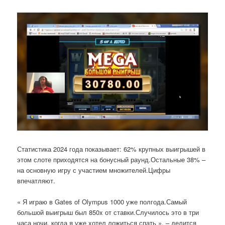
Статистика 2024 года показывает: 62% крупных выигрышей в
этом слоте приходятся на бонусный раунд.Остальные 38% –
на основную игру с участием множителей.Цифры
впечатляют.
« Я играю в Gates of Olympus 1000 уже полгода.Самый
большой выигрыш был 850x от ставки.Случилось это в три
часа ночи, когда я уже хотел ложиться спать », – делится