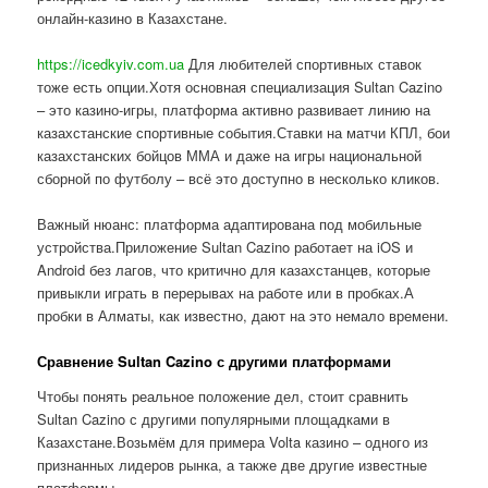
онлайн-казино в Казахстане.
https://icedkyiv.com.ua
Для любителей спортивных ставок
тоже есть опции.Хотя основная специализация Sultan Cazino
– это казино-игры, платформа активно развивает линию на
казахстанские спортивные события.Ставки на матчи КПЛ, бои
казахстанских бойцов ММА и даже на игры национальной
сборной по футболу – всё это доступно в несколько кликов.
Важный нюанс: платформа адаптирована под мобильные
устройства.Приложение Sultan Cazino работает на iOS и
Android без лагов, что критично для казахстанцев, которые
привыкли играть в перерывах на работе или в пробках.А
пробки в Алматы, как известно, дают на это немало времени.
Сравнение Sultan Cazino с другими платформами
Чтобы понять реальное положение дел, стоит сравнить
Sultan Cazino с другими популярными площадками в
Казахстане.Возьмём для примера Volta казино – одного из
признанных лидеров рынка, а также две другие известные
платформы.