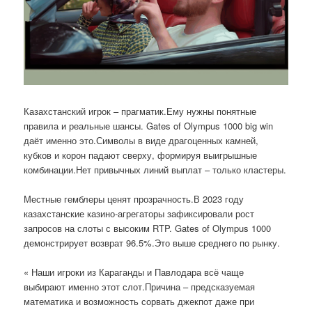
Казахстанский игрок – прагматик.Ему нужны понятные
правила и реальные шансы. Gates of Olympus 1000 big win
даёт именно это.Символы в виде драгоценных камней,
кубков и корон падают сверху, формируя выигрышные
комбинации.Нет привычных линий выплат – только кластеры.
Местные гемблеры ценят прозрачность.В 2023 году
казахстанские казино-агрегаторы зафиксировали рост
запросов на слоты с высоким RTP. Gates of Olympus 1000
демонстрирует возврат 96.5%.Это выше среднего по рынку.
« Наши игроки из Караганды и Павлодара всё чаще
выбирают именно этот слот.Причина – предсказуемая
математика и возможность сорвать джекпот даже при