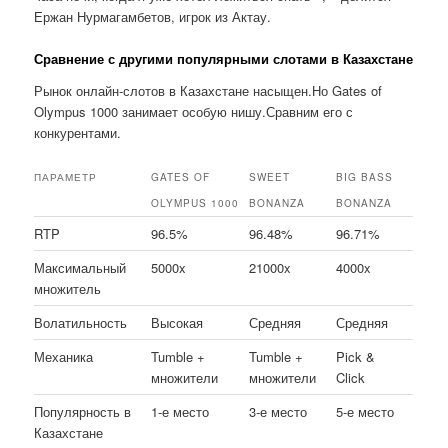
Ержан Нурмагамбетов, игрок из Актау.
Сравнение с другими популярными слотами в Казахстане
Рынок онлайн-слотов в Казахстане насыщен.Но Gates of
Olympus 1000 занимает особую нишу.Сравним его с
конкурентами.
ПАРАМЕТР
GATES OF
SWEET
BIG BASS
OLYMPUS 1000
BONANZA
BONANZA
RTP
96.5%
96.48%
96.71%
Максимальный
5000x
21000x
4000x
множитель
Волатильность
Высокая
Средняя
Средняя
Механика
Tumble +
Tumble +
Pick &
множители
множители
Click
Популярность в
1-е место
3-е место
5-е место
Казахстане