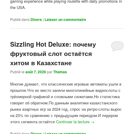
gaming experience while playing roulette with daily promotions in
the USA.
Publié dans
Divers
|
Laisser un commentaire
Sizzling Hot Deluxe: почему
фруктовый слот остаётся
хитом в Казахстане
Publié le
août 7, 2026
par
Thomas
Многие думают, что классические игровые автоматы ушли в
прошлое.Что их место заняли многолинейные видеослоты с
трёхмерной графикой и сложными сюжетами.Но статистика
говорит об обратном.По данным аналитики казахстанского
рынка азартных игр за 2024 год, спрос на ретро-слоты вырос
на 23% по сравнению с предыдущим периодом.И лидером
этого сегмента остаётся
Continuer la lecture
→
Publié dans
Divers
|
Laisser un commentaire