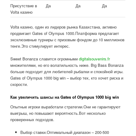
Присутствие в
Да
Да
Да
Volta казино
Volta казино, один из лидеров рынка Казахстана, активно
продвигает Gates of Olympus 1000.Платформа предлагает
эксклюзивные турниры с призовым фондом до 10 миллионов
тенге.Это стимулирует интерес.
Sweet Bonanza славится огромными
digitalsouvenirs.fr
множителями, но его волатильность ниже. Big Bass Bonanza
больше подходит для любителей рыбалки и спокойной игры.
Gates of Olympus 1000 big win – выбор тех, кто хочет риска и
скорости.
Как увеличить шансы на Gates of Olympus 1000 big win
Опытные игроки выработали стратегии.Они не гарантируют
выигрыш, но повышают вероятность.Вот несколько
проверенных подходов.
Выбор ставки.Оптимальный диапазон – 200-500