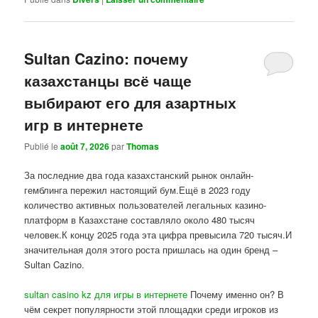
Sultan Cazino: почему
казахстанцы всё чаще
выбирают его для азартных
игр в интернете
Publié le
août 7, 2026
par
Thomas
За последние два года казахстанский рынок онлайн-
гемблинга пережил настоящий бум.Ещё в 2023 году
количество активных пользователей легальных казино-
платформ в Казахстане составляло около 480 тысяч
человек.К концу 2025 года эта цифра превысила 720 тысяч.И
значительная доля этого роста пришлась на один бренд –
Sultan Cazino.
sultan casino kz для игры в интернете
Почему именно он? В
чём секрет популярности этой площадки среди игроков из