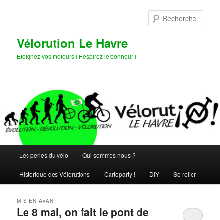
Aller
Aller
au
au
Rech
contenu
contenu
principal
secondaire
Vélorution Le Havre
Eteignez vos moteurs ! Respirez le bonheur !
Menu
Les perles du vélo
Qui sommes nous ?
principal
Historique des Vélorutions
Cartoparty !
DIY
Se relier
MIS EN AVANT
Le 8 mai, on fait le pont de