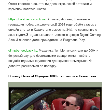
Ответ кроется в сочетании древнегреческой эстетики и
взрывной волатильности.
https://barabashovo.ck.ua/
Алматы, Астана, Шымкент –
география побед расширяется.В 2024 году объём ставок в
онлайн-слотах в Казахстане вырос на 34% по сравнению с
2023 годом.Это данные аналитического центра Digital Gaming
Asia.И львиная доля приходится на Pragmatic Play.
olimpbetfeedback.kz
Механика Tumble, множители до 500x и
бонусный раунд с бесплатными вращениями – всё это
создаёт идеальные условия для крупного выигрыша.Но
давайте разберёмся по порядку.
Почему Gates of Olympus 1000 стал хитом в Казахстане