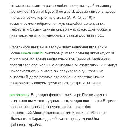
Но казахстанского игрока хлебом не корми – дай механику
посложнее.И Sun of Egypt 3 её даёт.Базовые символы здесь
– классические карточные знаки (A, K, Q, J, 10) и
тематические изображения: жук-скарабей, сокол, анкх,
Нефертити.Самый ценный символ – фараон.Если собрать
пять таких на линии, множитель ставки достигает 50x.
Отдельного внимания заслуживает бонусная игра.Три и
более
soeva.com.br
скаттера (символ солнца) активируют 10
фриспинов.Во время бесплатных вращений на барабанах
появляются специальные символы с множителями.Они могут
накапливаться, и в итоге вы получаете внушительные
выплаты.В демо-режиме это особенно приятно: можно
прокручивать бонусы десятки раз, не тратя ни тиына.
pro-salon.kz
Ещё одна фишка – риск-игра.После любого
выигрыша вы можете удвоить его, угадав цвет карты.В демо-
версии это позволяет почувствовать азарт без
последствий.Многие казахстанские игроки, особенно из
Шымкента и Караганды, обожают эту функцию.Она
добавляет драйва.