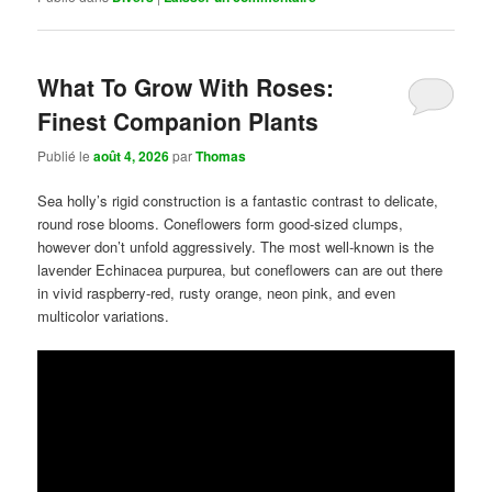
What To Grow With Roses:
Finest Companion Plants
Publié le
août 4, 2026
par
Thomas
Sea holly’s rigid construction is a fantastic contrast to delicate,
round rose blooms. Coneflowers form good-sized clumps,
however don’t unfold aggressively. The most well-known is the
lavender Echinacea purpurea, but coneflowers can are out there
in vivid raspberry-red, rusty orange, neon pink, and even
multicolor variations.