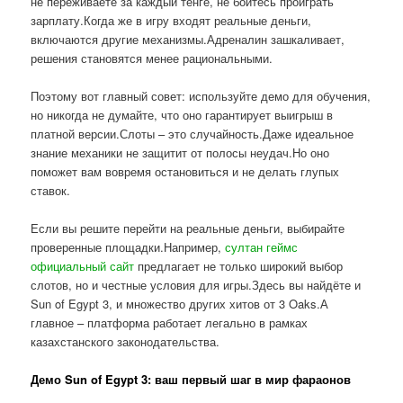
не переживаете за каждый тенге, не боитесь проиграть
зарплату.Когда же в игру входят реальные деньги,
включаются другие механизмы.Адреналин зашкаливает,
решения становятся менее рациональными.
Поэтому вот главный совет: используйте демо для обучения,
но никогда не думайте, что оно гарантирует выигрыш в
платной версии.Слоты – это случайность.Даже идеальное
знание механики не защитит от полосы неудач.Но оно
поможет вам вовремя остановиться и не делать глупых
ставок.
Если вы решите перейти на реальные деньги, выбирайте
проверенные площадки.Например,
султан геймс
официальный сайт
предлагает не только широкий выбор
слотов, но и честные условия для игры.Здесь вы найдёте и
Sun of Egypt 3, и множество других хитов от 3 Oaks.А
главное – платформа работает легально в рамках
казахстанского законодательства.
Демо Sun of Egypt 3: ваш первый шаг в мир фараонов