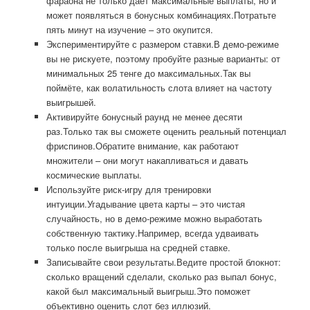
фараона не только даёт максимальные выплаты, но и
может появляться в бонусных комбинациях.Потратьте
пять минут на изучение – это окупится.
Экспериментируйте с размером ставки.В демо-режиме
вы не рискуете, поэтому пробуйте разные варианты: от
минимальных 25 тенге до максимальных.Так вы
поймёте, как волатильность слота влияет на частоту
выигрышей.
Активируйте бонусный раунд не менее десяти
раз.Только так вы сможете оценить реальный потенциал
фриспинов.Обратите внимание, как работают
множители – они могут накапливаться и давать
космические выплаты.
Используйте риск-игру для тренировки
интуиции.Угадывание цвета карты – это чистая
случайность, но в демо-режиме можно выработать
собственную тактику.Например, всегда удваивать
только после выигрыша на средней ставке.
Записывайте свои результаты.Ведите простой блокнот:
сколько вращений сделали, сколько раз выпал бонус,
какой был максимальный выигрыш.Это поможет
объективно оценить слот без иллюзий.