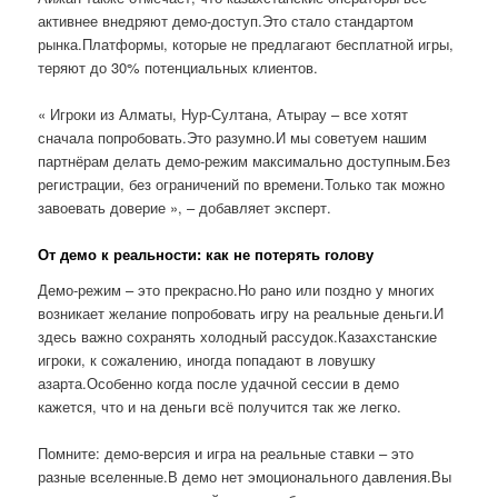
активнее внедряют демо-доступ.Это стало стандартом
рынка.Платформы, которые не предлагают бесплатной игры,
теряют до 30% потенциальных клиентов.
« Игроки из Алматы, Нур-Султана, Атырау – все хотят
сначала попробовать.Это разумно.И мы советуем нашим
партнёрам делать демо-режим максимально доступным.Без
регистрации, без ограничений по времени.Только так можно
завоевать доверие », – добавляет эксперт.
От демо к реальности: как не потерять голову
Демо-режим – это прекрасно.Но рано или поздно у многих
возникает желание попробовать игру на реальные деньги.И
здесь важно сохранять холодный рассудок.Казахстанские
игроки, к сожалению, иногда попадают в ловушку
азарта.Особенно когда после удачной сессии в демо
кажется, что и на деньги всё получится так же легко.
Помните: демо-версия и игра на реальные ставки – это
разные вселенные.В демо нет эмоционального давления.Вы