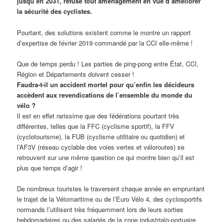
jusqu’en 2031, refuse tout aménagement en vue d’améliorer
la sécurité des cyclistes.
Pourtant, des solutions existent comme le montre un rapport
d’expertise de février 2019 commandé par la CCI elle-même !
Que de temps perdu ! Les parties de ping-pong entre État, CCI,
Région et Départements doivent cesser !
Faudra-t-il un accident mortel pour qu’enfin les décideurs
accèdent aux revendications de l’ensemble du monde du
vélo ?
Il est en effet rarissime que des fédérations pourtant très
différentes, telles que la FFC (cyclisme sportif), la FFV
(cyclotourisme), la FUB (cyclisme utilitaire ou quotidien) et
l’AF3V (réseau cyclable des voies vertes et véloroutes) se
retrouvent sur une même question ce qui montre bien qu’il est
plus que temps d’agir !
De nombreux touristes le traversent chaque année en empruntant
le trajet de la Vélomaritime ou de l’Euro Vélo 4, des cyclosportifs
normands l’utilisent très fréquemment lors de leurs sorties
hebdomadaires ou des salariés de la zone industrialo-portuaire