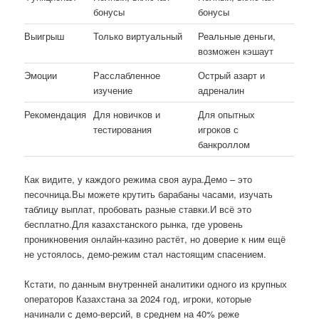
бонусы
бонусы
Выигрыш
Только виртуальный
Реальные деньги,
возможен кэшаут
Эмоции
Расслабленное
Острый азарт и
изучение
адреналин
Рекомендация
Для новичков и
Для опытных
тестирования
игроков с
банкроллом
Как видите, у каждого режима своя аура.Демо – это
песочница.Вы можете крутить барабаны часами, изучать
таблицу выплат, пробовать разные ставки.И всё это
бесплатно.Для казахстанского рынка, где уровень
проникновения онлайн-казино растёт, но доверие к ним ещё
не устоялось, демо-режим стал настоящим спасением.
Кстати, по данным внутренней аналитики одного из крупных
операторов Казахстана за 2024 год, игроки, которые
начинали с демо-версий, в среднем на 40% реже