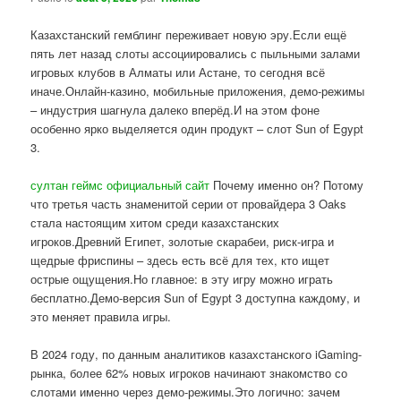
Казахстанский гемблинг переживает новую эру.Если ещё
пять лет назад слоты ассоциировались с пыльными залами
игровых клубов в Алматы или Астане, то сегодня всё
иначе.Онлайн-казино, мобильные приложения, демо-режимы
– индустрия шагнула далеко вперёд.И на этом фоне
особенно ярко выделяется один продукт – слот Sun of Egypt
3.
султан геймс официальный сайт
Почему именно он? Потому
что третья часть знаменитой серии от провайдера 3 Oaks
стала настоящим хитом среди казахстанских
игроков.Древний Египет, золотые скарабеи, риск-игра и
щедрые фриспины – здесь есть всё для тех, кто ищет
острые ощущения.Но главное: в эту игру можно играть
бесплатно.Демо-версия Sun of Egypt 3 доступна каждому, и
это меняет правила игры.
В 2024 году, по данным аналитиков казахстанского iGaming-
рынка, более 62% новых игроков начинают знакомство со
слотами именно через демо-режимы.Это логично: зачем