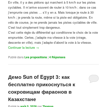
En ville, il y a des piétons qui marchent à 5 km/h sur les pistes
cyclables. Il m’arrive souvent de rouler à 10 km/h ; dans ce cas
j’emprunte ces pistes … s’il y en a. Mais lorsque je roule à 30
km/h ; je prends la route, même si la piste est obligatoire. En
vélo de course, je ne prends jamais les pistes cyclables de ville.
C’est tout simplement trop dangereux.
C’est cette règle du différentiel qui conditionne le choix de la voie
empruntée. Certes, j’adapte ma vitesse à la voie (virage,
descente en ville), mais j’adapte d’abord la voie à la vitesse.
Continuer la lecture
→
Publié dans
Les propositions
|
4
Réponses
Демо Sun of Egypt 3: как
бесплатно прикоснуться к
сокровищам фараонов в
Казахстане
Publié le
août 5, 2026
par
Thomas