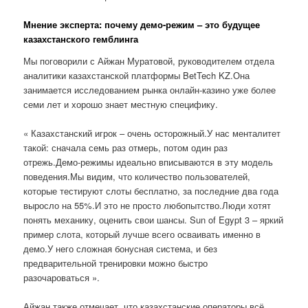
Мнение эксперта: почему демо-режим – это будущее
казахстанского гемблинга
Мы поговорили с Айжан Муратовой, руководителем отдела
аналитики казахстанской платформы BetTech KZ.Она
занимается исследованием рынка онлайн-казино уже более
семи лет и хорошо знает местную специфику.
« Казахстанский игрок – очень осторожный.У нас менталитет
такой: сначала семь раз отмерь, потом один раз
отрежь.Демо-режимы идеально вписываются в эту модель
поведения.Мы видим, что количество пользователей,
которые тестируют слоты бесплатно, за последние два года
выросло на 55%.И это не просто любопытство.Люди хотят
понять механику, оценить свои шансы. Sun of Egypt 3 – яркий
пример слота, который лучше всего осваивать именно в
демо.У него сложная бонусная система, и без
предварительной тренировки можно быстро
разочароваться ».
Айжан также отмечает, что казахстанские операторы всё