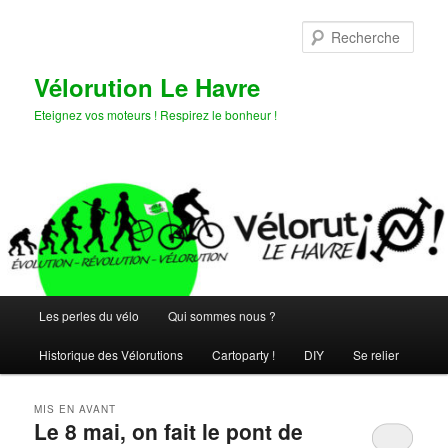
Aller
Aller
au
au
Rech
contenu
contenu
principal
secondaire
Vélorution Le Havre
Eteignez vos moteurs ! Respirez le bonheur !
Menu
Les perles du vélo
Qui sommes nous ?
principal
Historique des Vélorutions
Cartoparty !
DIY
Se relier
MIS EN AVANT
Le 8 mai, on fait le pont de