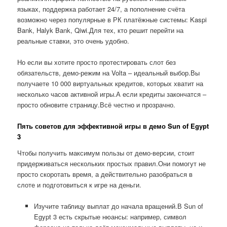
языках, поддержка работает 24/7, а пополнение счёта
возможно через популярные в РК платёжные системы: Kaspi
Bank, Halyk Bank, Qiwi.Для тех, кто решит перейти на
реальные ставки, это очень удобно.
Но если вы хотите просто протестировать слот без
обязательств, демо-режим на Volta – идеальный выбор.Вы
получаете 10 000 виртуальных кредитов, которых хватит на
несколько часов активной игры.А если кредиты закончатся –
просто обновите страницу.Всё честно и прозрачно.
Пять советов для эффективной игры в демо Sun of Egypt
3
Чтобы получить максимум пользы от демо-версии, стоит
придерживаться нескольких простых правил.Они помогут не
просто скоротать время, а действительно разобраться в
слоте и подготовиться к игре на деньги.
Изучите таблицу выплат до начала вращений.В Sun of
Egypt 3 есть скрытые нюансы: например, символ