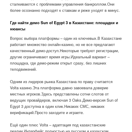
сталкиваются с проблемами управления банкроллом.Они
более осознанно подходят к ставкам и реже уходят в минус.
Где найти демо Sun of Egypt 3 в Казахстане: площадки и
нюансы
Вопрос выбора платформы – один из ключевых.В Казахстане
работает множество онлайн-казино, но не все предлагают
качественный демо-доступ.Некоторые требуют регистрации,
другие ограничивают время игры.Идеальный вариант –
площадка, где демо-режим открыт сразу, без лишних
телодвижений.
Одним из лидеров рынка Казахстана по праву считается
Volta казино.Эта платформа давно завоевала доверие
местных игроков.Здесь представлены сотни слотов от
ведущих провайдеров, включая 3 Oaks.Демо-версия Sun of
Egypt 3 доступна в один клик.Никаких СМС, никаких
верификаций.Просто заходите и играете.
Ещё один плюс Volta – адаптация под казахстанские
реалии.Интерфейс полностью на русском и казахском