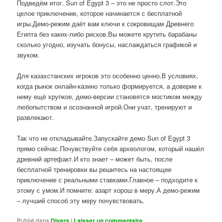
Подведём итог. Sun of Egypt 3 – это не просто слот.Это
целое приключение, которое начинается с бесплатной
игры.Демо-режим даёт вам ключи к сокровищам Древнего
Египта без каких-либо рисков.Вы можете крутить барабаны
сколько угодно, изучать бонусы, наслаждаться графикой и
звуком.
Для казахстанских игроков это особенно ценно.В условиях,
когда рынок онлайн-казино только формируется, а доверие к
нему ещё хрупкое, демо-версии становятся мостиком между
любопытством и осознанной игрой.Они учат, тренируют и
развлекают.
Так что не откладывайте.Запускайте демо Sun of Egypt 3
прямо сейчас.Почувствуйте себя археологом, который нашёл
древний артефакт.И кто знает – может быть, после
бесплатной тренировки вы решитесь на настоящее
приключение с реальными ставками.Главное – подходите к
этому с умом.И помните: азарт хорош в меру.А демо-режим
– лучший способ эту меру почувствовать.
Publié dans
Divers
|
Laisser un commentaire