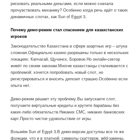
рисковать реальными деньгами, если можно сначала
прочувствовать механику? Особенно когда речь идёт о таких
динамичных слотах, как Sun of Egypt 3.
Почему демо-режим стал спасением для казахстанских
игроков
Законодательство Казахстана в сфере азартных игр – штука
сложная.Официально казино разрешены только в нескольких
локациях: Капчагай, Щучинск, Боровое.Но онлайн-сектор
живёт по своим законам.Многие казахстанцы сталкиваются с
проблемой: хочется попробовать новый слот, но
регистрироваться и вносить депозит страшно.Особенно если
опыта нет.
Демо-режим решает эту проблему.Вы запускаете слот,
получаете виртуальные кредиты и крутите барабаны без
каких-либо обязательств.Никаких СМС, никаких банковских
карт.Просто чистое удовольствие от игры.
Возьмём Sun of Egypt 3.В демо-версии доступны все те же
функции, что и в платной: символы скаттеров, wild-замены,