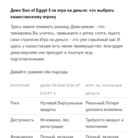
Демо Sun of Egypt 3 vs игра на деньги: что выбрать
казахстанскому игроку
Здесь важно понимать разницу.Демо-режим – это
тренировка.Вы учитесь, привыкаете к ритму слота, ищете
свои стратегии.Игра на деньги – это уже серьёзный шаг.И
здесь у казахстанцев есть явное преимущество: благодаря
демо-версиям они приходят в платную игру
подготовленными.
Давайте сравним оба подхода.
КРИТЕРИЙ
ДЕМО-РЕЖИМ SUN OF
ИГРА НА РЕАЛЬНЫЕ
EGYPT 3
ДЕНЬГИ
Риск
Нулевой.Виртуальные
Реальный.Потеря
кредиты
депозита возможна
Доступность
Мгновенно, без
Требуется аккаунт и
регистрации
пополнение
Функционал
Полный, включая
Полный, включая