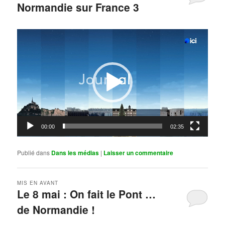
Normandie sur France 3
Publié le
mai 11, 2026
par
Steph
Lecteur
vidéo
00:00
02:35
Publié dans
Dans les médias
|
Laisser un commentaire
MIS EN AVANT
Le 8 mai : On fait le Pont …
de Normandie !