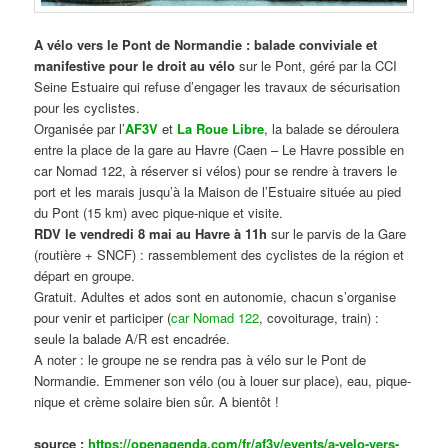
A vélo vers le Pont de Normandie : balade conviviale et
manifestive
pour le droit au vélo
sur le Pont, géré par la CCI
Seine Estuaire qui refuse d’engager les travaux de sécurisation
pour les cyclistes.
Organisée par l’
AF3V
et
La Roue Libre
, la balade se déroulera
entre la place de la gare au Havre (Caen – Le Havre possible en
car Nomad 122, à réserver si vélos) pour se rendre à travers le
port et les marais jusqu’à la Maison de l’Estuaire située au pied
du Pont (15 km) avec pique-nique et visite.
RDV le vendredi 8 mai au Havre à 11h
sur le parvis de la Gare
(routière + SNCF) : rassemblement des cyclistes de la région et
départ en groupe.
Gratuit. Adultes et ados sont en autonomie, chacun s’organise
pour venir et participer (
car Nomad 122
, covoiturage, train) :
seule la balade A/R est encadrée.
A noter : le groupe ne se rendra pas à vélo sur le Pont de
Normandie. Emmener son vélo (ou à louer sur place), eau, pique-
nique et crème solaire bien sûr. A bientôt !
source :
https://openagenda.com/fr/af3v/events/a-velo-vers-