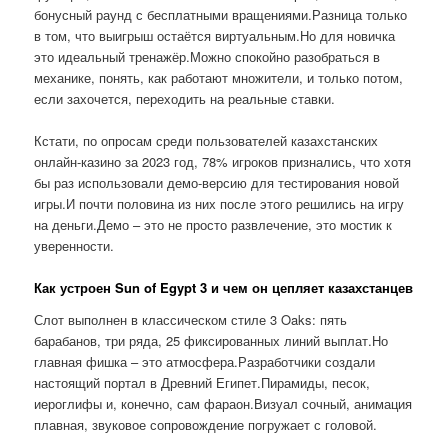
бонусный раунд с бесплатными вращениями.Разница только
в том, что выигрыш остаётся виртуальным.Но для новичка
это идеальный тренажёр.Можно спокойно разобраться в
механике, понять, как работают множители, и только потом,
если захочется, переходить на реальные ставки.
Кстати, по опросам среди пользователей казахстанских
онлайн-казино за 2023 год, 78% игроков признались, что хотя
бы раз использовали демо-версию для тестирования новой
игры.И почти половина из них после этого решились на игру
на деньги.Демо – это не просто развлечение, это мостик к
уверенности.
Как устроен Sun of Egypt 3 и чем он цепляет казахстанцев
Слот выполнен в классическом стиле 3 Oaks: пять
барабанов, три ряда, 25 фиксированных линий выплат.Но
главная фишка – это атмосфера.Разработчики создали
настоящий портал в Древний Египет.Пирамиды, песок,
иероглифы и, конечно, сам фараон.Визуал сочный, анимация
плавная, звуковое сопровождение погружает с головой.