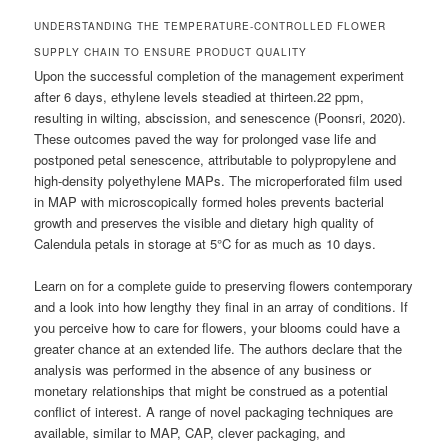
UNDERSTANDING THE TEMPERATURE-CONTROLLED FLOWER
SUPPLY CHAIN TO ENSURE PRODUCT QUALITY
Upon the successful completion of the management experiment
after 6 days, ethylene levels steadied at thirteen.22 ppm,
resulting in wilting, abscission, and senescence (Poonsri, 2020).
These outcomes paved the way for prolonged vase life and
postponed petal senescence, attributable to polypropylene and
high-density polyethylene MAPs. The microperforated film used
in MAP with microscopically formed holes prevents bacterial
growth and preserves the visible and dietary high quality of
Calendula petals in storage at 5°C for as much as 10 days.
Learn on for a complete guide to preserving flowers contemporary
and a look into how lengthy they final in an array of conditions. If
you perceive how to care for flowers, your blooms could have a
greater chance at an extended life. The authors declare that the
analysis was performed in the absence of any business or
monetary relationships that might be construed as a potential
conflict of interest. A range of novel packaging techniques are
available, similar to MAP, CAP, clever packaging, and